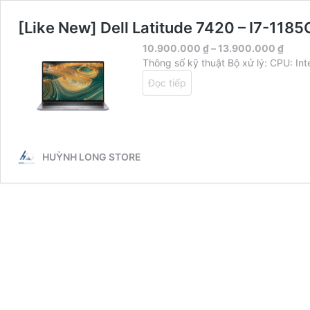
[Like New] Dell Latitude 7420 – I7-11
10.900.000
₫
–
13.900.000
₫
Thông số kỹ thuật Bộ xử lý: CPU: I
Đọc tiếp
HUỲNH LONG STORE