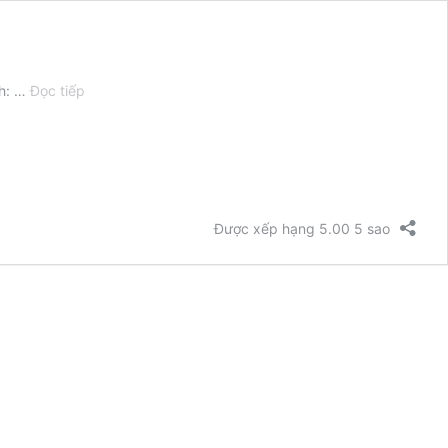
[Like
nh: …
Đọc tiếp
New]
Dell
Latitude
7420
–
I7-
Được xếp hạng 5.00 5 sao
1185G7
–
Ram
16GB
–
SSD
256GB
(Vỏ
Nhôm)