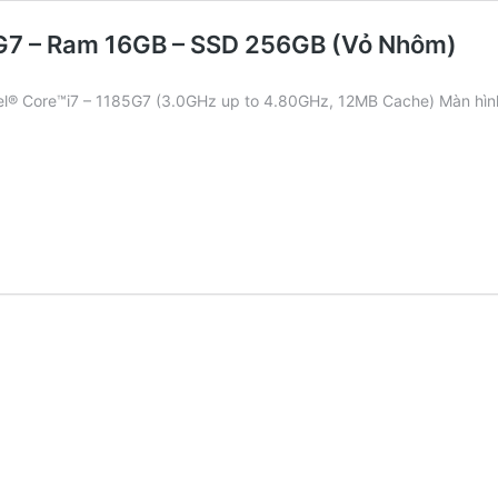
85G7 – Ram 16GB – SSD 256GB (Vỏ Nhôm)
ntel® Core™i7 – 1185G7 (3.0GHz up to 4.80GHz, 12MB Cache) Màn hì