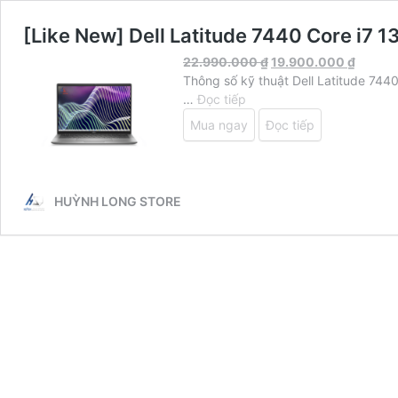
[Like New] Dell Latitude 7440 Core i
22.990.000
₫
19.900.000
₫
Thông số kỹ thuật Dell Latitude 744
[Like
…
Đọc tiếp
New]
Mua ngay
Đọc tiếp
Dell
Latitude
7440
Core
HUỲNH LONG STORE
i7
1365U
Ram
32GB
SSD
512GB
Màn
14”
FHD+