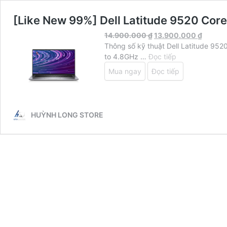
[Like New 99%] Dell Latitude 9520 Co
14.900.000
₫
13.900.000
₫
Thông số kỹ thuật Dell Latitude 952
[Like
to 4.8GHz …
Đọc tiếp
New
Mua ngay
Đọc tiếp
99%]
Dell
Latitude
9520
HUỲNH LONG STORE
Core
i7-
1185G7
Ram
16GB
512GB
15”
FHD