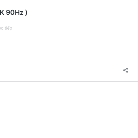
K 90Hz )
[New
c tiếp
100%]
Lenovo
ThinkBook
14
G5+
ARP
(Ryzen
7
7735H,
16GB,
512GB,
14″
2.8K
90Hz
)