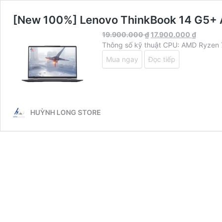
[New 100%] Lenovo ThinkBook 14 G5+ A
19.900.000
₫
17.900.000
₫
Thông số kỹ thuật CPU: AMD Ryzen 
Mua ngay
Đọc tiếp
HUỲNH LONG STORE