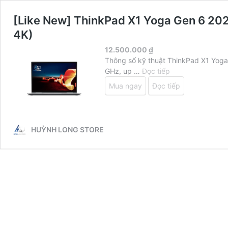
[Like New] ThinkPad X1 Yoga Gen 6 20
4K)
12.500.000
₫
Thông số kỹ thuật ThinkPad X1 Yoga
[Like
GHz, up …
Đọc tiếp
New]
Mua ngay
Đọc tiếp
ThinkPad
X1
Yoga
Gen
HUỲNH LONG STORE
6
2021
(14inch
–
Core
I5
1145G7
16GB
512GB