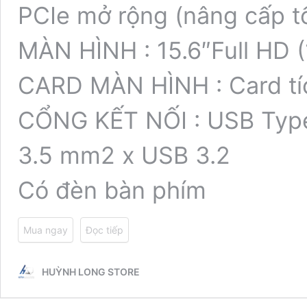
PCIe mở rộng (nâng cấp tố
MÀN HÌNH :
15.6″
Full HD 
CARD MÀN HÌNH :
Card t
CỔNG KẾT NỐI :
USB Typ
3.5 mm
2 x USB 3.2
Có đèn bàn phím
Mua ngay
Đọc tiếp
HUỲNH LONG STORE