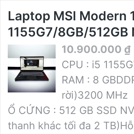
Laptop MSI Modern 
1155G7/8GB/512GB
10.900.000
₫
CPU :
i5
1155
RAM :
8 GB
DDR
rời)
3200 MHz
Ổ CỨNG :
512 GB SSD NVM
thanh khác tối đa 2 TB)
Hỗ