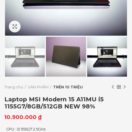
Click to enlarge
Trang chủ
SẢN PHẨM
TRÊN 10 TRIỆU
Laptop MSI Modern 15 A11MU i5
1155G7/8GB/512GB NEW 98%
10.900.000
₫
CPU : i5 1155G7 2.5GHz