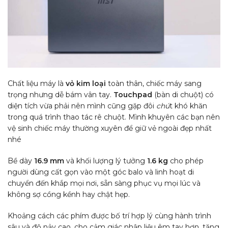
Chất liệu máy là
vỏ kim loại
toàn thân, chiếc máy sang
trọng nhưng dễ bám vân tay.
Touchpad
(bàn di chuột) có
diện tích vừa phải nên mình cũng gặp đôi
chú
t khó khăn
trong quá trình thao tác rê chuột. Mình khuyên các bạn nên
vệ sinh chiếc máy thường xuyên để giữ vẻ ngoài đẹp nhất
nhé
Bề dày
16.9 mm
và khối lượng lý tưởng
1.6 kg
cho phép
người dùng cất gọn vào một góc balo và linh hoạt di
chuyển đến khắp mọi nơi, sẵn sàng phục vụ mọi lúc và
không sợ cồng kềnh hay chật hẹp.
Khoảng cách các phím được bố trí hợp lý cùng hành trình
sâu và độ nảy cao, cho cảm giác nhập liệu êm tay hơn, tăng