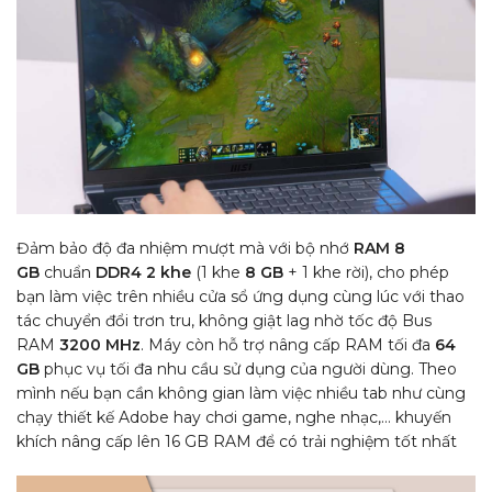
Đảm bảo độ đa nhiệm mượt mà với bộ nhớ
RAM 8
GB
chuẩn
DDR4 2 khe
(1 khe
8 GB
+ 1 khe rời), cho phép
bạn làm việc trên nhiều cửa sổ ứng dụng cùng lúc với thao
tác chuyển đổi trơn tru, không giật lag nhờ tốc độ Bus
RAM
3200 MHz
. Máy còn hỗ trợ nâng cấp RAM tối đa
64
GB
phục vụ tối đa nhu cầu sử dụng của người dùng. Theo
mình nếu bạn cần không gian làm việc nhiều tab như cùng
chạy thiết kế Adobe hay chơi game, nghe nhạc,… khuyến
khích nâng cấp lên 16 GB RAM để có trải nghiệm tốt nhất