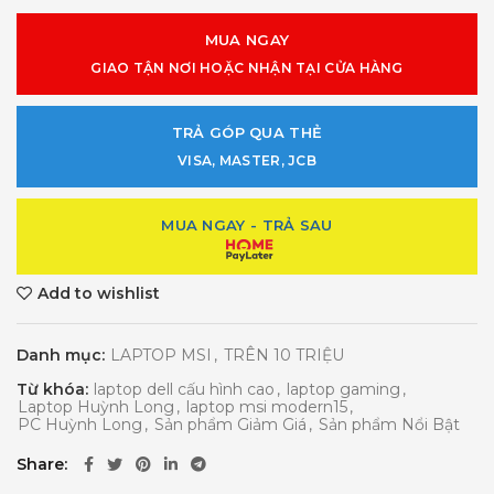
MUA NGAY
GIAO TẬN NƠI HOẶC NHẬN TẠI CỬA HÀNG
TRẢ GÓP QUA THẺ
VISA, MASTER, JCB
MUA NGAY - TRẢ SAU
Add to wishlist
Danh mục:
LAPTOP MSI
,
TRÊN 10 TRIỆU
Từ khóa:
laptop dell cấu hình cao
,
laptop gaming
,
Laptop Huỳnh Long
,
laptop msi modern15
,
PC Huỳnh Long
,
Sản phẩm Giảm Giá
,
Sản phẩm Nổi Bật
Share