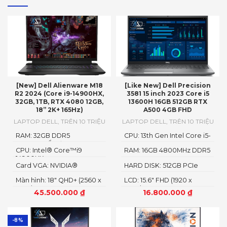
[New] Dell Alienware M18
[Like New] Dell Precision
R2 2024 (Core i9-14900HX,
3581 15 inch 2023 Core i5
32GB, 1TB, RTX 4080 12GB,
13600H 16GB 512GB RTX
18” 2K+ 165Hz)
A500 4GB FHD
LAPTOP DELL
,
TRÊN 10 TRIỆU
LAPTOP DELL
,
TRÊN 10 TRIỆU
RAM: 32GB DDR5
CPU: 13th Gen Intel Core i5-
4800MHzỔ cứng1TB PCIe
13600H
CPU: Intel® Core™i9
RAM: 16GB 4800MHz DDR5
Gen4 M.2 SSD
14900HX
Card VGA: NVIDIA®
HARD DISK: 512GB PCIe
GeForce RTX™ 4080 12GB
NMVe SSD
Màn hình: 18" QHD+ (2560 x
LCD: 15.6" FHD (1920 x
GDDR6
1600)
1080)
45.500.000
₫
16.800.000
₫
-8%