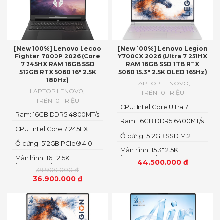
[New 100%] Lenovo Lecoo
[New 100%] Lenovo Legion
Fighter 7000P 2026 (Core
Y7000X 2026 (Ultra 7 251HX
7 245HX RAM 16GB SSD
RAM 16GB SSD 1TB RTX
512GB RTX 5060 16″ 2.5K
5060 15.3″ 2.5K OLED 165Hz)
180Hz)
LAPTOP LENOVO
,
LAPTOP LENOVO
,
TRÊN 10 TRIỆU
TRÊN 10 TRIỆU
CPU: Intel Core Ultra 7
Ram: 16GB DDR5 4800MT/s
251HX
Ram: 16GB DDR5 6400MT/s
CPU: Intel Core 7 245HX
Ổ cứng: 512GB SSD M.2
Ổ cứng: 512GB PCIe® 4.0
2242 PCIe® 4.0×4 NVMe
Màn hình: 15.3" 2.5K
M.2 2280 SSD
Màn hình: 16″, 2.5K
(2560x1600) OLED
44.500.000
₫
(2560x1600) IPS, LED
39.900.000
₫
36.900.000
₫