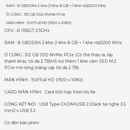
RAM : 8 GBDDR4 2 khe (1 khe 8 GB + 1 khe rời)3200 MHz
Ổ CỨNG : 512 GB SSD NVMe PCIe
MÀN HÌNH : 15.6"Full HD (1920 x 1080)
CPU :
i5
1155G7
2.5GHz
RAM :
8 GB
DDR4 2 khe (1 khe 8 GB + 1 khe rời)
3200 MHz
Ổ CỨNG :
512 GB SSD NVMe PCIe (Có thể tháo ra, lắp
thanh khác tối đa 2 TB)
Hỗ trợ thêm 1 khe cắm SSD M.2
PCIe mở rộng (nâng cấp tối đa 2 TB)
MÀN HÌNH :
15.6″
Full HD (1920 x 1080)
CARD MÀN HÌNH :
Card tích hợp
Intel Iris Xe
CỔNG KẾT NỐI :
USB Type-C
HDMI
USB 2.0
Jack tai nghe 3.5
mm
2 x USB 3.2
Có đèn bàn phím