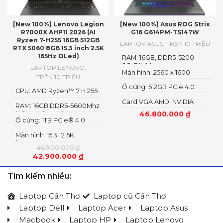
[New 100%] Lenovo Legion
[New 100%] Asus ROG Strix
R7000X AHP11 2026 (AI
G16 G614PM-TS147W
Ryzen 7-H255 16GB 512GB
LAPTOP ASUS
,
TRÊN 10 TRIỆU
RTX 5060 8GB 15.3 inch 2.5K
165Hz OLed)
RAM: 16GB, DDR5-5200
SO-DIMM
LAPTOP LENOVO
,
Màn hình: 2560 x 1600
TRÊN 10 TRIỆU
(WQXGA)
Ổ cứng: 512GB PCIe 4.0
CPU: AMD Ryzen™ 7 H 255
NVMe M.2 SSD
Card VGA AMD: NVIDIA
RAM: 16GB DDR5-5600Mhz
GeForce RTX 5060 8GB
46.800.000
₫
(hỗ trợ nâng cấp)
GDDR7 AMD Radeon
Ổ cứng: 1TB PCIe® 4.0
Graphics
NVME SSD
Màn hình :15.3" 2.5K
(2560x1600) OLED
46.900.000
₫
42.900.000
₫
Tìm kiếm nhiều:
Laptop Cần Thơ
Laptop cũ Cần Thơ
Laptop Dell
Laptop Acer
Laptop Asus
Macbook
Laptop HP
Laptop Lenovo