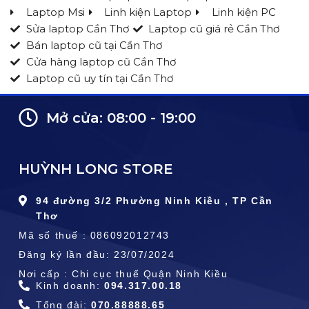
Laptop Msi
Linh kiện Laptop
Linh kiện PC
Sửa laptop Cần Thơ
Laptop cũ giá rẻ Cần Thơ
Bán laptop cũ tại Cần Thơ
Cửa hàng laptop cũ Cần Thơ
Laptop cũ uy tín tại Cần Thơ
Mở cửa: 08:00 - 19:00
HUỲNH LONG STORE
94 đường 3/2 Phường Ninh Kiều , TP Cần
Thơ
Mã số thuế : 086092012743
Đăng ký lần đầu: 23/07/2024
Nơi cấp : Chi cục thuế Quận Ninh Kiều
Kinh doanh:
094.317.00.18
Tổng đài:
070.88888.65