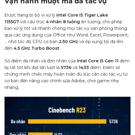
Vận hành mượt mà đa tác vụ
Được trang bị bộ vi xử lý
Intel Core i5
Tiger Lake
1155G7
với cấu trúc
4 nhân 8 luồng
ấn tượng, cho phép
bạn xử lý tốt và nhanh chóng mọi tác vụ văn phòng thông
qua các ứng dụng của Office như Word, Excel, Powerpoint,
… nhờ tốc độ CPU cơ bản
2.50 GHz
và ép xung tối đa lên
đến
4.5 GHz Turbo Boost
.
Số điểm đa nhân và đơn nhân của
Intel Core i5 Gen 11
đem
lại rất tốt khi đạt lần lượt là
5736
và
1433
điểm. Điểm số
chứng minh chiếc máy hoàn toàn đủ sức cân các tác vụ từ
cơ bản đến nâng cao chỉnh sửa Adobe, chơi game nhẹ
nhàng.