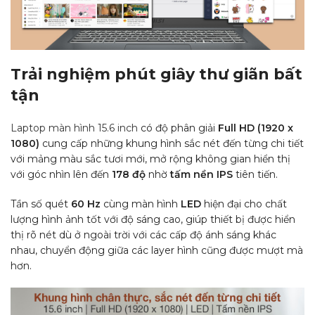
Trải nghiệm phút giây thư giãn bất
tận
Laptop màn hình 15.6 inch
có độ phân giải
Full HD (1920 x
1080)
cung cấp những khung hình sắc nét đến từng chi tiết
với mảng màu sắc tươi mới, mở rộng không gian hiển thị
với góc nhìn lên đến
178 độ
nhờ
tấm nền IPS
tiên tiến.
Tần số quét
60 Hz
cùng màn hình
LED
hiện đại cho chất
lượng hình ảnh tốt với độ sáng cao, giúp thiết bị được hiển
thị rõ nét dù ở ngoài trời với các cấp độ ánh sáng khác
nhau, chuyển động giữa các layer hình cũng được mượt mà
hơn.