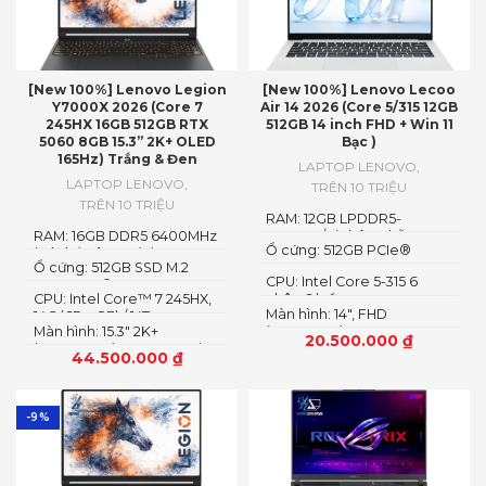
[New 100%] Lenovo Legion
[New 100%] Lenovo Lecoo
Y7000X 2026 (Core 7
Air 14 2026 (Core 5/315 12GB
245HX 16GB 512GB RTX
512GB 14 inch FHD + Win 11
5060 8GB 15.3” 2K+ OLED
Bạc )
165Hz) Trắng & Đen
LAPTOP LENOVO
,
LAPTOP LENOVO
,
TRÊN 10 TRIỆU
TRÊN 10 TRIỆU
RAM: 12GB LPDDR5-
RAM: 16GB DDR5 6400MHz
5600MT/s (Không hỗ trợ
Ổ cứng: 512GB PCIe®
(có thể nâng cấp)
nâng cấp)
Ổ cứng: 512GB SSD M.2
NVMe™ M.2 SSD
CPU: Intel Core 5-315 6
2242 PCIe® 4.0×4 NVMe
CPU: Intel Core™ 7 245HX,
nhân 6 luồng
Màn hình: 14″, FHD
14C (6P + 8E) / 14T
Màn hình: 15.3″ 2K+
(1920x1200) IPS, 16:10
20.500.000
₫
(2560×1600) OLED 1100nits
44.500.000
₫
(peak) / 500nits (typical)
Glossy, 100% DCI-P3, 165Hz,
G-SYNC®, DisplayHDR™
True Black 1000
-9%