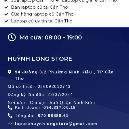
Sửa laptop Cần Thơ
Laptop cũ giá rẻ Cần Thơ
Bán laptop cũ tại Cần Thơ
Cửa hàng laptop cũ Cần Thơ
Laptop cũ uy tín tại Cần Thơ
Mở cửa: 08:00 - 19:00
HUỲNH LONG STORE
94 đường 3/2 Phường Ninh Kiều , TP Cần
Thơ
Mã số thuế : 086092012743
Đăng ký lần đầu: 23/07/2024
Nơi cấp : Chi cục thuế Quận Ninh Kiều
Kinh doanh:
094.317.00.18
Tổng đài:
070.88888.65
laptophuynhlongstore@gmail.com