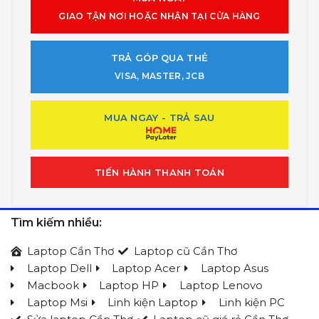
GIAO TẬN NƠI HOẶC NHẬN TẠI CỬA HÀNG
TRẢ GÓP QUA THẺ
VISA, MASTER, JCB
MUA NGAY - TRẢ SAU
TIẾN HÀNH THANH TOÁN
Tìm kiếm nhiều:
Laptop Cần Thơ
Laptop cũ Cần Thơ
Laptop Dell
Laptop Acer
Laptop Asus
Macbook
Laptop HP
Laptop Lenovo
Laptop Msi
Linh kiện Laptop
Linh kiện PC