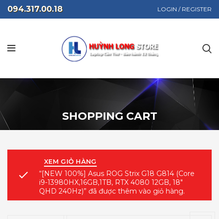
094.317.00.18
LOGIN / REGISTER
SHOPPING CART
XEM GIỎ HÀNG
“[NEW 100%] Asus ROG Strix G18 G814 (Core
i9-13980HX,16GB,1TB, RTX 4080 12GB, 18″
QHD 240Hz)” đã được thêm vào giỏ hàng.