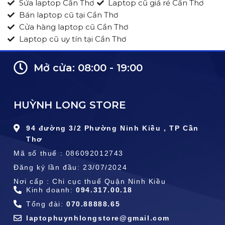
Sửa laptop Cần Thơ
Laptop cũ giá rẻ Cần Thơ
Bán laptop cũ tại Cần Thơ
Cửa hàng laptop cũ Cần Thơ
Laptop cũ uy tín tại Cần Thơ
Mở cửa: 08:00 - 19:00
HUỲNH LONG STORE
94 đường 3/2 Phường Ninh Kiều , TP Cần
Thơ
Mã số thuế : 086092012743
Đăng ký lần đầu: 23/07/2024
Nơi cấp : Chi cục thuế Quận Ninh Kiều
Kinh doanh:
094.317.00.18
Tổng đài:
070.88888.65
laptophuynhlongstore@gmail.com