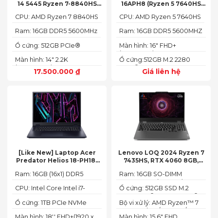
14 5445 Ryzen 7-8840HS
16APH8 (Ryzen 5 7640HS
(Ram 16GB SSD 512GB AMD
RAM 16GB SSD 512GB RTX
CPU: AMD Ryzen 7 8840HS
CPU: AMD Ryzen 5 7640HS
Radeon 780M Màn 14inch
4060 16″ FHD+ 144Hz)
2.2K)
Ram: 16GB DDR5 5600MHz
Ram: 16GB DDR5 5600MHZ
Ổ cứng: 512GB PCIe®
Màn hình: 16" FHD+
NVMe™ M.2 SSD
(1920x1200) IPS
Màn hình: 14" 2.2K
Ổ cứng:512GB M.2 2280
(2240X1400)
PCIe® 4.0 x4 SSD
17.500.000
₫
Giá liên hệ
[Like New] Laptop Acer
Lenovo LOQ 2024 Ryzen 7
Predator Helios 18-PH18-
7435HS, RTX 4060 8GB,
71-756U 2023(Core Intel i7-
16GB, 512GB, 15.6′ FHD IPS
Ram: 16GB (16x1) DDR5
Ram: 16GB SO-DIMM
13700HX, RTX 4060 8GB,
144Hz, 100% sRGB
4800MHz (2x SO-DIMM
DDR5-5600 (max 64)
16GB, SSD 1TB, 18″ FHD+
CPU: Intel Core Intel i7-
Ổ cứng: 512GB SSD M.2
socket, up to 32GB
165HZ)
13700HX 3.7 GHz up to 5.0
2242 PCIe® 4.0x4 NVMe®
SDRAM)
Ổ cứng: 1TB PCIe NVMe
Bộ vi xử lý: AMD Ryzen™ 7
GHz 30MB
(2 slots nvme)
SED SSD
74355HS (8C / 16T, 3.8 /
Màn hình: 18'' FHD+(1920 x
Màn hình: 15.6" FHD