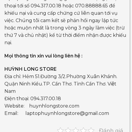
thoại tới số 094.317.00.18 hoặc 070.88888.65 để
khiếu nại và cung cấp chứng cứ liên quan tới vụ
việc. Chúng tôi cam kết sẽ phản hồi ngay lập tức
hoặc muộn nhất là trong vòng 3 ngày làm việc (trừ
thứ 7 và chủ nhật) kể từ thời điểm nhận được khiếu
nại.
Mọi thông tin xin vui lòng liên hệ :
HUỲNH LONG STORE
Địa chỉ: Hẻm 51.Đường 3/2.Phường Xuân Khánh.
Quận Ninh Kiều.TP. Cần Thơ. Tỉnh Cần Thơ. Việt
Nam
Điện thoại: 094.317.00.18
Website: huynhlongstore.com
Email:
laptophuynhlongstore@gmail.com
Đánh giá