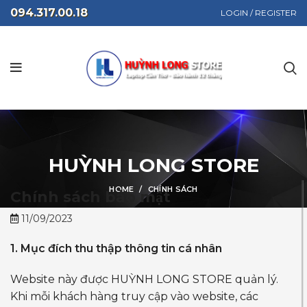
094.317.00.18
LOGIN / REGISTER
HUỲNH LONG STORE
HOME
CHÍNH SÁCH
Chính sách bảo mật
11/09/2023
1. Mục đích thu thập thông tin cá nhân
Website này được HUỲNH LONG STORE quản lý.
Khi mỗi khách hàng truy cập vào website, các