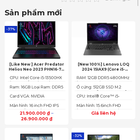
Sản phẩm mới
-37%
[Like New ] Acer Predator
[New 100%] Lenovo LOQ
Helios Neo 2023 PHN16-71-
2024 15IAX9 (Core i5-
54W3 (Core i5-13500HX,
12450HX, 12GB, 512GB, RTX
CPU: Intel Core i5-13500HX
RAM: 12GB DDR5 4800MHz
16GB, 512GB, RTX 4050 6GB,
3050 6GB, 15.6″ FHD 144Hz)
(14 Cores/ 20 Threads, up
(up to 32GB)
16″ FHD 165Hz)
Ram: 16GB Loại Ram: DDR5
Ổ cứng: 512GB SSD M.2
to 4.70 GHz, 24MB)
4800MHz
2242 PCIe® 4.0x4 NVMe®
Card VGA: NVIDIA
CPU: Intel® Core™ i5-
GeForce RTX 4050 6GB
12450HX (2.00GHz up to
Màn hình: 16 inch FHD IPS
Màn hình: 15.6inch FHD
(140W)
4.40GHz, 12MB Cache)
165Hz SlimBezel, sRGB
(1920x1080) IPS 300nits
21.900.000
₫
–
Giá liên hệ
100%, Acer ComfyView,
Anti-glare, 100%sRGB,
26.900.000
₫
500 nits
144Hz
-32%