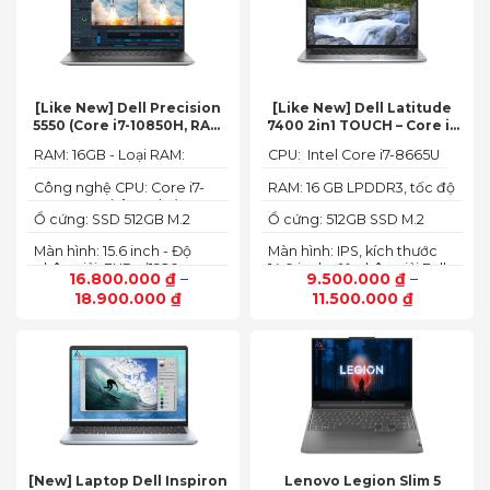
[Like New] Dell Precision
[Like New] Dell Latitude
5550 (Core i7-10850H, RAM
7400 2in1 TOUCH – Core i7
16GB, SSD 512GB, Nvidia
8665U | Ram 16G | SSD 512G |
RAM: 16GB - Loại RAM:
CPU: Intel Core i7-8665U
Quadro T1000 4G, Màn
màn hình 14 inch FHD Cảm
DDR4
15.6” FHD+)
ứng x360
Công nghệ CPU: Core i7-
RAM: 16 GB LPDDR3, tốc độ
10750H, 6 nhân, 12 luồng
2133 MHz
Ổ cứng: SSD 512GB M.2
Ổ cứng: 512GB SSD M.2
PCIe NVMe
PCIe NVMe
Màn hình: 15.6 inch - Độ
Màn hình: IPS, kích thước
phân giải: FHD+ (1920 x
14.0 inch, độ phân giải Full
16.800.000
₫
–
9.500.000
₫
–
1200 px)
HD (1920 x 1080)
18.900.000
₫
11.500.000
₫
[New] Laptop Dell Inspiron
Lenovo Legion Slim 5