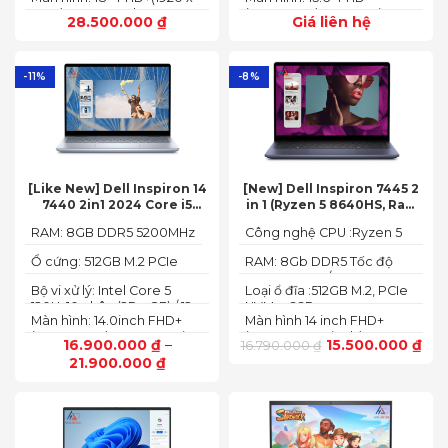
5.1GHz, 8MB L2 / 16MB L3)
1200) 165 Hz In-plane
(1920x1080) IPS 300nits
28.500.000
₫
Giá liên hệ
Switching (IPS)
Anti-glare, 100% sRGB,
Technology; ComfyView
144Hz, G-SYNC®
-11%
-8%
[Like New] Dell Inspiron 14
[New] Dell Inspiron 7445 2
7440 2in1 2024 Core i5
in 1 (Ryzen 5 8640HS, Ram
120U Ram 8GB SSD 512GB
8GB,SSD 512GB, AMD
RAM: 8GB DDR5 5200MHz
Công nghệ CPU :Ryzen 5
FHD+
Radeon,14 FHD+ Touch)
8640HS
Ổ cứng: 512GB M.2 PCIe
RAM: 8Gb DDR5 Tốc độ
NVMe SSD
BUS :5200MT/s
Bộ vi xử lý: Intel Core 5
Loại ổ đĩa :512GB M.2, PCIe
120U, 10 nhân (2P + 8E) / 12
NVMe, SSD
Màn hình: 14.0inch FHD+
Màn hình 14 inch FHD+
luồng
(1920 x 1200) 60Hz,250 nits
(1920 x 1200 pixels)
16.900.000
₫
–
15.500.000
₫
16.790.000
₫
21.900.000
₫