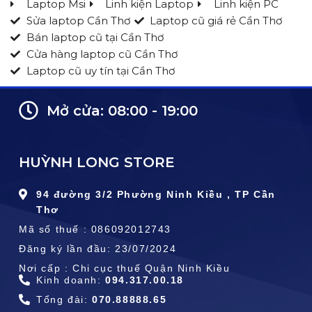
Laptop Msi
Linh kiện Laptop
Linh kiện PC
Sửa laptop Cần Thơ
Laptop cũ giá rẻ Cần Thơ
Bán laptop cũ tại Cần Thơ
Cửa hàng laptop cũ Cần Thơ
Laptop cũ uy tín tại Cần Thơ
Mở cửa: 08:00 - 19:00
HUỲNH LONG STORE
94 đường 3/2 Phường Ninh Kiều , TP Cần
Thơ
Mã số thuế : 086092012743
Đăng ký lần đầu: 23/07/2024
Nơi cấp : Chi cục thuế Quận Ninh Kiều
Kinh doanh:
094.317.00.18
Tổng đài:
070.88888.65