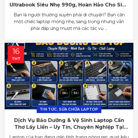
Ultrabook Siêu Nhẹ 990g, Hoàn Hảo Cho Sinh
Viên & Dân Văn Phòng
Bạn là người thường xuyên phải di chuyển? Bạn cần
một chiếc laptop mỏng nhẹ, sang trọng nhưng vẫn
phải đáp ứng mượt mà các tác vụ ...
16
TH7
,
TIN TỨC
SỬA CHỮA LAPTOP
Dịch Vụ Bảo Dưỡng & Vệ Sinh Laptop Cần
Thơ Lấy Liền – Uy Tín, Chuyên Nghiệp Tại
Huỳnh Long Store
Laptop của bạn đang gặp tình trạng nóng ran, quạt kêu