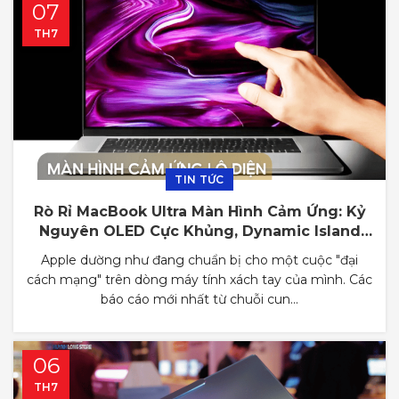
07
TH7
TIN TỨC
Rò Rỉ MacBook Ultra Màn Hình Cảm Ứng: Kỷ
Nguyên OLED Cực Khủng, Dynamic Island
Xuất Hiện, Ra Mắt Tháng 9/2026?
Apple dường như đang chuẩn bị cho một cuộc "đại
cách mạng" trên dòng máy tính xách tay của mình. Các
báo cáo mới nhất từ chuỗi cun...
06
TH7