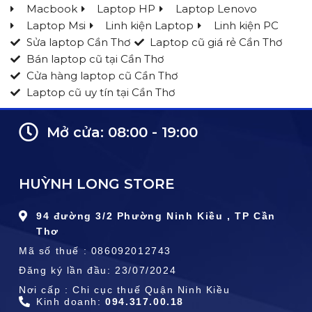
Macbook
Laptop HP
Laptop Lenovo
Laptop Msi
Linh kiện Laptop
Linh kiện PC
Sửa laptop Cần Thơ
Laptop cũ giá rẻ Cần Thơ
Bán laptop cũ tại Cần Thơ
Cửa hàng laptop cũ Cần Thơ
Laptop cũ uy tín tại Cần Thơ
Mở cửa: 08:00 - 19:00
HUỲNH LONG STORE
94 đường 3/2 Phường Ninh Kiều , TP Cần
Thơ
Mã số thuế : 086092012743
Đăng ký lần đầu: 23/07/2024
Nơi cấp : Chi cục thuế Quận Ninh Kiều
Kinh doanh:
094.317.00.18