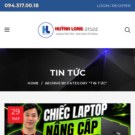
094.317.00.18
LOGIN / REGISTER
TIN TỨC
HOME
ARCHIVE BY CATEGORY "TIN TỨC"
29
TH7