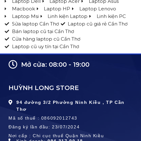
Laptop Dell
Laptop Acer
Laptop Asus
Macbook
Laptop HP
Laptop Lenovo
Laptop Msi
Linh kiện Laptop
Linh kiện PC
Sửa laptop Cần Thơ
Laptop cũ giá rẻ Cần Thơ
Bán laptop cũ tại Cần Thơ
Cửa hàng laptop cũ Cần Thơ
Laptop cũ uy tín tại Cần Thơ
Mở cửa: 08:00 - 19:00
HUỲNH LONG STORE
94 đường 3/2 Phường Ninh Kiều , TP Cần
Thơ
Mã số thuế : 086092012743
Đăng ký lần đầu: 23/07/2024
Nơi cấp : Chi cục thuế Quận Ninh Kiều
Kinh doanh:
094.317.00.18