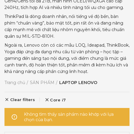
Gen4/Gen5 tối đa 2TB, màn hình OLED/WQXGA cao cấp
240Hz, tích hợp AI và nhiều tính năng tối ưu cho gaming.​
ThinkPad là dòng doanh nhân, nổi tiếng về độ bền, bàn
phím “chuẩn vàng”, bảo mật tốt, pin rất ổn và đang nâng
cấp mạnh mẽ với chất liệu nhôm nguyên khối, tiêu chuẩn
quân sự MIL-STD-810H.
Ngoài ra, Lenovo còn có các mẫu LOQ, Ideapad, ThinkBook,
Yoga đáp ứng đa dạng nhu cầu từ văn phòng – học tập –
gaming đến sáng tạo nội dung, với điểm chung là mức giá
cạnh tranh, độ hoàn thiện tốt, phần mềm đi kèm hữu ích và
khả năng nâng cấp phần cứng linh hoạt.​
Trang chủ
SẢN PHẨM
LAPTOP LENOVO
Clear filters
Core i7
Không tìm thấy sản phẩm nào khớp với lựa
chọn của bạn.