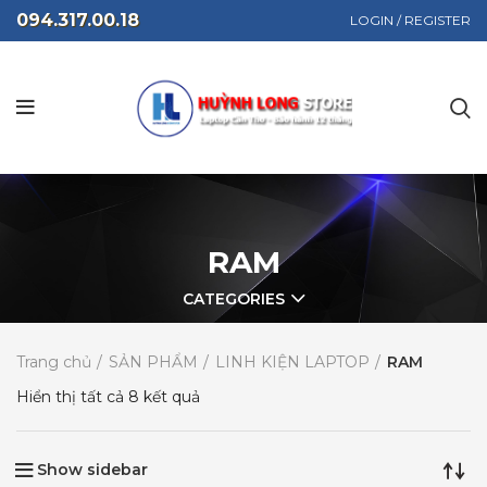
094.317.00.18
LOGIN / REGISTER
RAM
CATEGORIES
Trang chủ
SẢN PHẨM
LINH KIỆN LAPTOP
RAM
Hiển thị tất cả 8 kết quả
Show sidebar