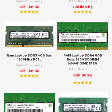
RAM
,
Ram Laptop
RAM
,
Ram Laptop
Giá liên hệ
Giá liên hệ
Ram Laptop DDR3 4GB Bus
RAM Laptop DDR4 8GB
1600Mhz PC3L
Buss 3200 SODIMM
HMA81GS6DJR8N
RAM
,
Ram Laptop
RAM
,
Ram Laptop
Giá liên hệ
950.000
₫