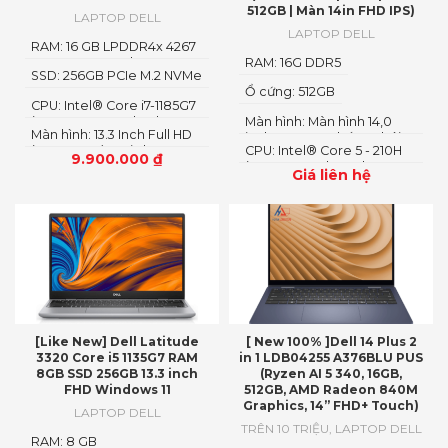
512GB | Màn 14in FHD IPS)
LAPTOP DELL
LAPTOP DELL
RAM: 16 GB LPDDR4x 4267
MHz, Integrated
RAM: 16G DDR5
SSD: 256GB PCIe M.2 NVMe
Ổ cứng: 512GB
CPU: Intel® Core i7-1185G7
(4 Core, 12M cache, base
Màn hình: Màn hình 14,0
Màn hình: 13.3 Inch Full HD
3.0GHz, up to 4.8GHz,
inch IPS FHD Chống chói
(1920×1080) AntiGlare,
CPU: Intel® Core 5 - 210H
vPro)
300nits WVA/IPS với
9.900.000
₫
Non-Touch, 250 nits,
(8 Cores, 12 Threads, 12MB
ComfortView Plus
Giá liên hệ
Carbon Fiber
Cache, up to 5.2 GHz)
[Like New] Dell Latitude
[ New 100% ]Dell 14 Plus 2
3320 Core i5 1135G7 RAM
in 1 LDB04255 A376BLU PUS
8GB SSD 256GB 13.3 inch
(Ryzen AI 5 340, 16GB,
FHD Windows 11
512GB, AMD Radeon 840M
Graphics, 14” FHD+ Touch)
LAPTOP DELL
TRÊN 10 TRIỆU
,
LAPTOP DELL
RAM: 8 GB