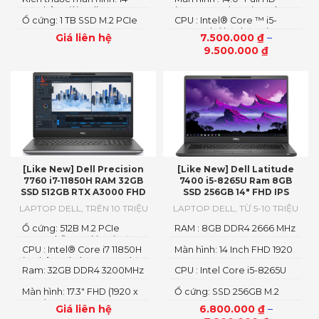
GB)
Độ phân giải: Full HD+
(1920 x 1080) Option cảm
Ổ cứng: 1 TB SSD M.2 PCIe
CPU : Intel® Core ™ i5-
ứng
10310U thế hệ thứ 10 (4
Giá liên hệ
7.500.000
₫
–
Core, 6M bộ nhớ đệm, cơ
9.500.000
₫
sở 1,7 GHz, tối đa 4,4 GHz,
vPro Capable)
[Like New] Dell Precision
[Like New] Dell Latitude
7760 i7-11850H RAM 32GB
7400 i5-8265U Ram 8GB
SSD 512GB RTX A3000 FHD
SSD 256GB 14″ FHD IPS
LAPTOP DELL
,
TRÊN 10 TRIỆU
LAPTOP DELL
,
TỪ 5-10 TRIỆU
Ổ cứng: 512B M.2 PCIe
RAM : 8GB DDR4 2666 MHz
NVME , hỗ trợ 4 khe ổ cứng
CPU : Intel® Core i7 11850H
Màn hình: 14 Inch FHD 1920
M.2
(8 nhân 16 luồng, xung nhịp
x 1080 IPS, Matte, 95%
Ram: 32GB DDR4 3200MHz
CPU : Intel Core i5-8265U
cơ bản 2.5GHz tối đa có
sRGB, 60 Hz
1.60 GHz up to 4.10 GHz,
thể đạt tới 4.8GHz với
Màn hình: 17.3″ FHD (1920 x
Ổ cứng: SSD 256GB M.2
6MB, 4 nhân, 8 luồng
Turbo Boost, 24MB Intel
1080) WVA
PCIe NVMe SSD
Smart Cache)
Giá liên hệ
6.800.000
₫
–