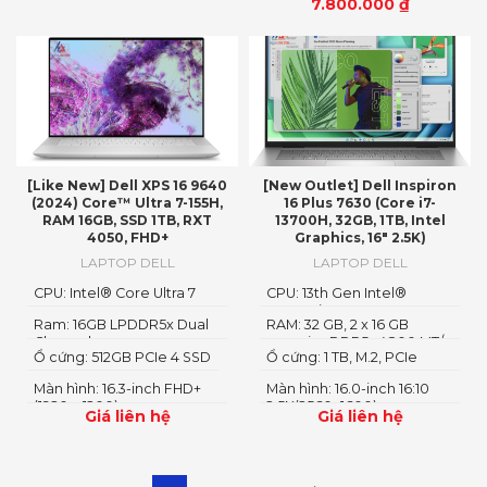
7.800.000
₫
[Like New] Dell XPS 16 9640
[New Outlet] Dell Inspiron
(2024) Core™ Ultra 7-155H,
16 Plus 7630 (Core i7-
RAM 16GB, SSD 1TB, RXT
13700H, 32GB, 1TB, Intel
4050, FHD+
Graphics, 16″ 2.5K)
LAPTOP DELL
LAPTOP DELL
CPU: Intel® Core Ultra 7
CPU: 13th Gen Intel®
155H
Core™ i7-13700H
Ram: 16GB LPDDR5x Dual
RAM: 32 GB, 2 x 16 GB
Channel
onmain , DDR5 , 4800 MT/s
Ổ cứng: 512GB PCIe 4 SSD
Ổ cứng: 1 TB, M.2, PCIe
NVMe, SSD
Màn hình: 16.3-inch FHD+
Màn hình: 16.0-inch 16:10
(1920 x 1200)
2.5K(2560x1600)
Giá liên hệ
Giá liên hệ