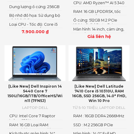
CPU: AMD Ryzen™ AI 5 340
Dung lượng ổ cứng: 256GB
RAM: 16 GB LPDDR5X, tốc
Bộ nhớ đồ họa: Sử dụng bộ
độ 7500 MT/s
nhớ hệ thống
Ổ cứng: 512GB M.2 PCIe
Loại CPU - Tốc độ: Core i5
NVMe Solid State Drive
1135G7 (8 MB, 4C/8T, up to
Màn hình: 14 inch, cảm ứng,
7.900.000
₫
4.20 GHz Turbo)
FHD+ (1920 x 1200)
Giá liên hệ
[Like New] Dell Inspiron 14
[Like New] Dell Latitude
5440 Core 7
7410 Core i5 10310U, RAM
150U/16GB/1TB/OfficeHS/Wi
16GB, SSD 256GB, 14.0″ FHD,
n11 (7FN5J)
Win 10 Pro
LAPTOP DELL
TỪ 5-10 TRIỆU
,
LAPTOP DELL
CPU: Intel Core 7 Raptor
RAM : 16GB DDR4 2666MHz
Lake - 150U
RAM: 16 GB Loại RAM:
SSD : M.2 256GB PCIe
DDR5 (1 khe 8 GB + 1 khe 8
NVMe Class 35
Kích thước màn hình: 14"
Màn hình : 14.0″ Full HD