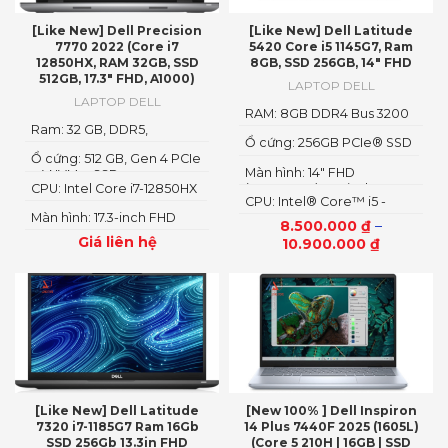
[Like New] Dell Precision
[Like New] Dell Latitude
7770 2022 (Core i7
5420 Core i5 1145G7, Ram
12850HX, RAM 32GB, SSD
8GB, SSD 256GB, 14″ FHD
512GB, 17.3″ FHD, A1000)
LAPTOP DELL
LAPTOP DELL
RAM: 8GB DDR4 Bus 3200
Ram: 32 GB, DDR5,
MHz
Ổ cứng: 256GB PCIe® SSD
4800MHz
Ổ cứng: 512 GB, Gen 4 PCIe
Màn hình: 14" FHD
x4 NVMe, SSD
CPU: Intel Core i7-12850HX
(1920x1080), Anti-Glare
CPU: Intel® Core™ i5 -
Màn hình: 17.3-inch FHD
1135G7 2.4GHz, up to
8.500.000
₫
–
1920 x 1080
4.2GHz, 8MB
Giá liên hệ
10.900.000
₫
[Like New] Dell Latitude
[New 100% ] Dell Inspiron
7320 i7-1185G7 Ram 16Gb
14 Plus 7440F 2025 (1605L)
SSD 256Gb 13.3in FHD
(Core 5 210H | 16GB | SSD