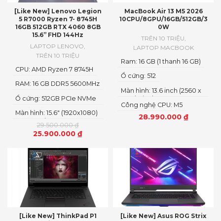
[Like New] Lenovo Legion
MacBook Air 13 M5 2026
5 R7000 Ryzen 7- 8745H
10CPU/8GPU/16GB/512GB/3
16GB 512GB RTX 4060 8GB
0W
15.6” FHD 144Hz
TRÊN 10 TRIỆU
,
LAPTOP LENOVO
,
LAPTOP MACBOOK
TRÊN 10 TRIỆU
Ram: 16 GB (1 thanh 16 GB)
CPU: AMD Ryzen 7 8745H
Ổ cứng: 512
RAM: 16 GB DDR5 5600MHz
Màn hình: 13.6 inch (2560 x
Ổ cứng: 512GB PCIe NVMe
1644) Pixels
Công nghệ CPU: M5
M.2 SSD Gen 4
Màn hình: 15.6" (1920x1080)
28.990.000
₫
IPS, 300nits
29.500.000
₫
25.900.000
₫
[Like New] ThinkPad P1
[Like New] Asus ROG Strix