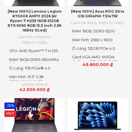
[New 100%] Lenovo Legion
[New 100%] Asus ROG Strix
R7000X AHP11 2026 (AI
G16 G614PM-TS147W
Ryzen 7-H255 16GB 512GB
LAPTOP ASUS
,
TRÊN 10 TRIỆU
RTX 5060 8GB 15.3 inch 2.5K
165Hz OLed)
RAM: 16GB, DDR5-5200
SO-DIMM
LAPTOP LENOVO
,
Màn hình: 2560 x 1600
TRÊN 10 TRIỆU
(WQXGA)
Ổ cứng: 512GB PCIe 4.0
CPU: AMD Ryzen™ 7 H 255
NVMe M.2 SSD
Card VGA AMD: NVIDIA
RAM: 16GB DDR5-5600Mhz
GeForce RTX 5060 8GB
46.800.000
₫
(hỗ trợ nâng cấp)
GDDR7 AMD Radeon
Ổ cứng: 1TB PCIe® 4.0
Graphics
NVME SSD
Màn hình :15.3" 2.5K
(2560x1600) OLED
46.900.000
₫
42.900.000
₫
-12%
HOT