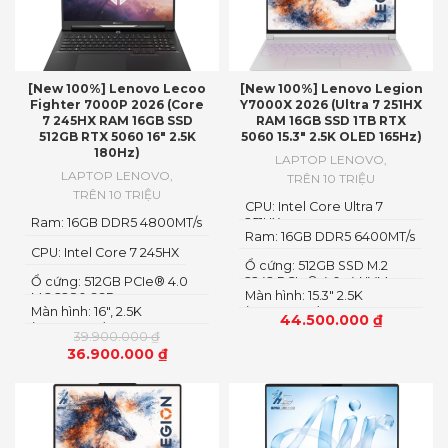
[New 100%] Lenovo Lecoo
[New 100%] Lenovo Legion
Fighter 7000P 2026 (Core
Y7000X 2026 (Ultra 7 251HX
7 245HX RAM 16GB SSD
RAM 16GB SSD 1TB RTX
512GB RTX 5060 16″ 2.5K
5060 15.3″ 2.5K OLED 165Hz)
180Hz)
LAPTOP LENOVO
,
LAPTOP LENOVO
,
TRÊN 10 TRIỆU
TRÊN 10 TRIỆU
CPU: Intel Core Ultra 7
Ram: 16GB DDR5 4800MT/s
251HX
Ram: 16GB DDR5 6400MT/s
CPU: Intel Core 7 245HX
Ổ cứng: 512GB SSD M.2
Ổ cứng: 512GB PCIe® 4.0
2242 PCIe® 4.0×4 NVMe
Màn hình: 15.3" 2.5K
M.2 2280 SSD
Màn hình: 16″, 2.5K
(2560x1600) OLED
44.500.000
₫
(2560x1600) IPS, LED
39.900.000
₫
36.900.000
₫