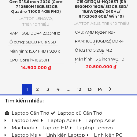
Gen 3 15.6 inch 2020 (Core
G15 G513QM-HQ283T (R9
i7 10850H 16GB 512GB
5900HX/ 16GB/ 512GB SSD/
Quadro T1000 4GB FHD)
15.6WQHD/ 240Hz/
RTX3060 6GB/ Win 10)
LAPTOP LENOVO
,
LAPTOP ASUS
,
TRÊN 10 TRIỆU
TRÊN 10 TRIỆU
CPU: AMD Ryzen R9-
RAM: 16GB DDR4 2933MHz
5900H (8 cores, up to
RAM: 16GB (8GBx2) DDR4
4.6GHz)
Ổ cứng: 512GB PCIe SSD
3200MHz (2x SO-DIMM
Ổ lưu trữ: 512GB M.2
socket, up to 64GB
Màn hình: 15.6″ FHD (1920 x
NVMe™ PCIe® 3.0 SSD
SDRAM)
1080) IPS
Màn hình: 15.6 inch WQHD
CPU: Core i7-10850H
(2560 × 1440) IPS level.
Processor
20.500.000
₫
14.900.000
₫
Non-Glare, 245Hz
AdaptiveSync, Nanoedge,
100% DCI-P3
1
2
3
4
…
12
13
14
Tìm kiếm nhiều:
Laptop Cần Thơ
Laptop cũ Cần Thơ
Laptop Dell
Laptop Acer
Laptop Asus
Macbook
Laptop HP
Laptop Lenovo
Laptop Msi
Linh kiện Laptop
Linh kiện PC