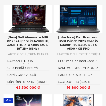
[New] Dell Alienware M18
[Like New] Dell Precision
R2 2024 (Core i9-14900HX,
3581 15 inch 2023 Core i5
32GB, 1TB, RTX 4080 12GB,
13600H 16GB 512GB RTX
18” 2K+ 165Hz)
A500 4GB FHD
LAPTOP DELL
,
TRÊN 10 TRIỆU
LAPTOP DELL
,
TRÊN 10 TRIỆU
RAM: 32GB DDR5
CPU: 13th Gen Intel Core i5-
4800MHzỔ cứng1TB PCIe
13600H
CPU: Intel® Core™i9
RAM: 16GB 4800MHz DDR5
Gen4 M.2 SSD
14900HX
Card VGA: NVIDIA®
HARD DISK: 512GB PCIe
GeForce RTX™ 4080 12GB
NMVe SSD
Màn hình: 18" QHD+ (2560 x
LCD: 15.6" FHD (1920 x
GDDR6
1600)
1080)
45.500.000
₫
16.800.000
₫
-8%