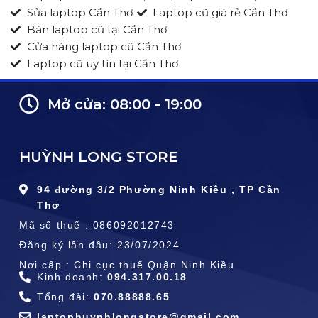
Sửa laptop Cần Thơ
Laptop cũ giá rẻ Cần Thơ
Bán laptop cũ tại Cần Thơ
Cửa hàng laptop cũ Cần Thơ
Laptop cũ uy tín tại Cần Thơ
Mở cửa: 08:00 - 19:00
HUỲNH LONG STORE
94 đường 3/2 Phường Ninh Kiều , TP Cần
Thơ
Mã số thuế : 086092012743
Đăng ký lần đầu: 23/07/2024
Nơi cấp : Chi cục thuế Quận Ninh Kiều
Kinh doanh:
094.317.00.18
Tổng đài:
070.88888.65
laptophuynhlongstore@gmail.com