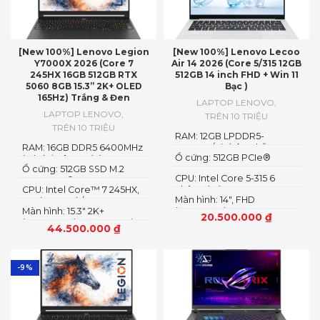
[New 100%] Lenovo Legion
[New 100%] Lenovo Lecoo
Y7000X 2026 (Core 7
Air 14 2026 (Core 5/315 12GB
245HX 16GB 512GB RTX
512GB 14 inch FHD + Win 11
5060 8GB 15.3” 2K+ OLED
Bạc )
165Hz) Trắng & Đen
LAPTOP LENOVO
,
LAPTOP LENOVO
,
TRÊN 10 TRIỆU
TRÊN 10 TRIỆU
RAM: 12GB LPDDR5-
RAM: 16GB DDR5 6400MHz
5600MT/s (Không hỗ trợ
Ổ cứng: 512GB PCIe®
(có thể nâng cấp)
nâng cấp)
Ổ cứng: 512GB SSD M.2
NVMe™ M.2 SSD
CPU: Intel Core 5-315 6
2242 PCIe® 4.0×4 NVMe
CPU: Intel Core™ 7 245HX,
nhân 6 luồng
Màn hình: 14″, FHD
14C (6P + 8E) / 14T
Màn hình: 15.3″ 2K+
(1920x1200) IPS, 16:10
20.500.000
₫
(2560×1600) OLED 1100nits
44.500.000
₫
(peak) / 500nits (typical)
Glossy, 100% DCI-P3, 165Hz,
G-SYNC®, DisplayHDR™
True Black 1000
-9%