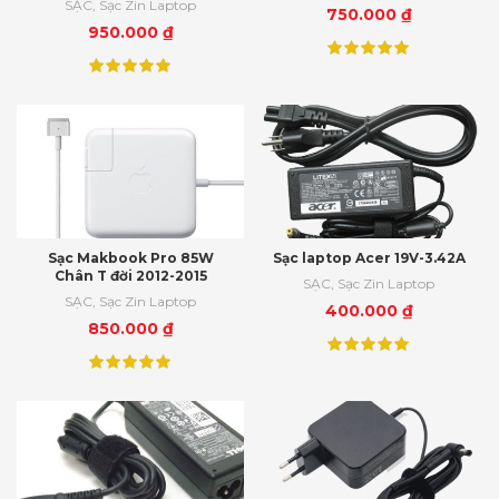
SẠC
,
Sạc Zin Laptop
750.000
₫
950.000
₫
Sạc Makbook Pro 85W
Sạc laptop Acer 19V-3.42A
Chân T đời 2012-2015
SẠC
,
Sạc Zin Laptop
SẠC
,
Sạc Zin Laptop
400.000
₫
850.000
₫