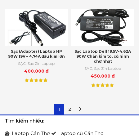
Sạc (Adapter) Laptop HP
Sạc Laptop Dell 19.5V-4.62A
90W 19V – 4.74A đầu kim lớn
90W Chân kim to, củ hình
chữ nhật
SẠC
,
Sạc Zin Laptop
SẠC
,
Sạc Zin Laptop
400.000
₫
450.000
₫
1
2
Tìm kiếm nhiều:
Laptop Cần Thơ
Laptop cũ Cần Thơ