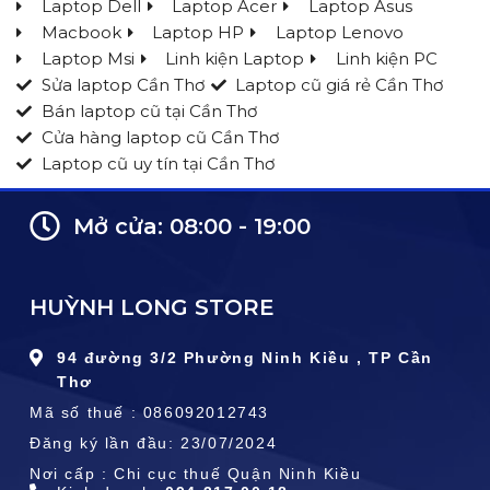
Laptop Dell
Laptop Acer
Laptop Asus
Macbook
Laptop HP
Laptop Lenovo
Laptop Msi
Linh kiện Laptop
Linh kiện PC
Sửa laptop Cần Thơ
Laptop cũ giá rẻ Cần Thơ
Bán laptop cũ tại Cần Thơ
Cửa hàng laptop cũ Cần Thơ
Laptop cũ uy tín tại Cần Thơ
Mở cửa: 08:00 - 19:00
HUỲNH LONG STORE
94 đường 3/2 Phường Ninh Kiều , TP Cần
Thơ
Mã số thuế : 086092012743
Đăng ký lần đầu: 23/07/2024
Nơi cấp : Chi cục thuế Quận Ninh Kiều