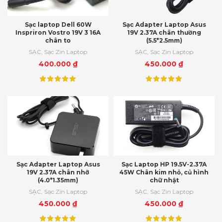
Sạc laptop Dell 60W
Sạc Adapter Laptop Asus
Inspriron Vostro 19V 3 16A
19V 2.37A chân thường
chân to
(5.5*2.5mm)
SẠC
,
Sạc Zin Laptop
SẠC
,
Sạc Zin Laptop
400.000
₫
450.000
₫
Sạc Adapter Laptop Asus
Sạc Laptop HP 19.5V-2.37A
19V 2.37A chân nhỡ
45W Chân kim nhỏ, củ hình
(4.0*1.35mm)
chữ nhật
SẠC
,
Sạc Zin Laptop
SẠC
,
Sạc Zin Laptop
450.000
₫
450.000
₫