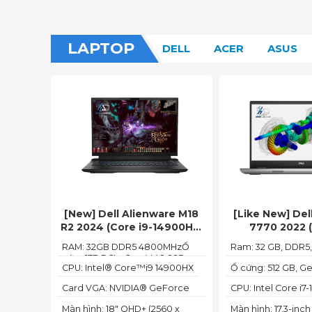
LAPTOP
DELL
ACER
ASUS
[New] Dell Alienware M18
[Like New] Del
R2 2024 (Core i9-14900HX,
7770 2022 (
32GB, 1TB, RTX 4080 12GB,
12850HX, RAM 
RAM: 32GB DDR5 4800MHzỔ
Ram: 32 GB, DDR5
18” 2K+ 165Hz)
512GB, 17.3″ F
cứng1TB PCIe Gen4 M.2 SSD
CPU: Intel® Core™i9 14900HX
Ổ cứng: 512 GB, Ge
NVMe, SSD
Card VGA: NVIDIA® GeForce
CPU: Intel Core i7
RTX™ 4080 12GB GDDR6
Màn hình: 18" QHD+ (2560 x
Màn hình: 17.3-inc