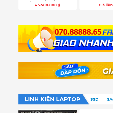
1600)
1080
45.500.000
₫
Giá liê
LINH KIỆN LAPTOP​
SSD
SẠ