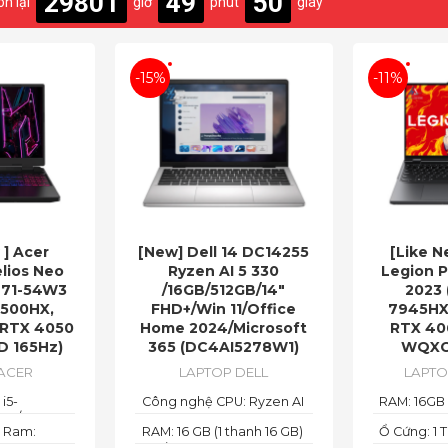
29801
49
48
òn lại
giờ
phút
giây
-15%
-11%
 ] Acer
[New] Dell 14 DC14255
[Like 
lios Neo
Ryzen AI 5 330
Legion 
-71-54W3
/16GB/512GB/14″
2023 
3500HX,
FHD+/Win 11/Office
7945HX,
 RTX 4050
Home 2024/Microsoft
RTX 40
D 165Hz)
365 (DC4AI5278W1)
WQXG
ACER
LAPTOP DELL
LAPT
 i5-
Công nghệ CPU: Ryzen AI
RAM: 16GB
res/ 20
5
5600MHz
i Ram:
RAM: 16 GB (1 thanh 16 GB)
Ổ Cứng: 1 
 4.70 GHz,
z
Loại RAM: DDR5
PCIe 4.0 S