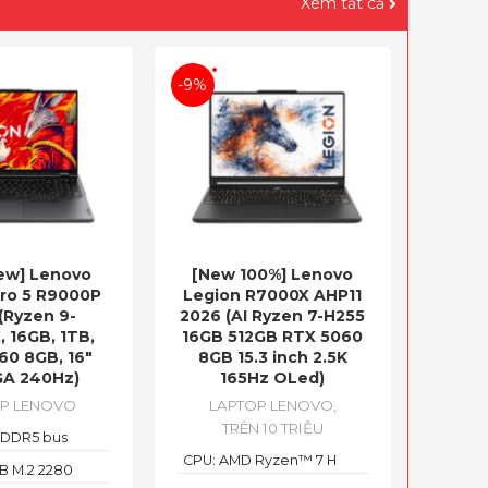
Xem tất cả
-9%
New] Lenovo
[New 100%] Lenovo
Pro 5 R9000P
Legion R7000X AHP11
(Ryzen 9-
2026 (AI Ryzen 7-H255
 16GB, 1TB,
16GB 512GB RTX 5060
60 8GB, 16″
8GB 15.3 inch 2.5K
A 240Hz)
165Hz OLed)
OP LENOVO
LAPTOP LENOVO
,
TRÊN 10 TRIỆU
 DDR5 bus
CPU: AMD Ryzen™ 7 H
TB M.2 2280
255
SD