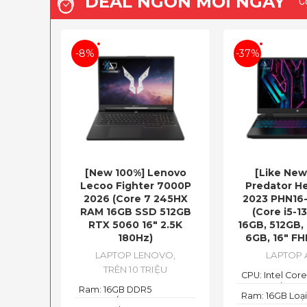
DEAL NGON MỖI NGÀY​
C
-8%
-37%
[New 100%] Lenovo
[Like New
Lecoo Fighter 7000P
Predator He
2026 (Core 7 245HX
2023 PHN16
RAM 16GB SSD 512GB
(Core i5-1
RTX 5060 16″ 2.5K
16GB, 512GB,
180Hz)
6GB, 16″ FH
LAPTOP LENOVO
,
LAPTOP 
TRÊN 10 TRIỆU
CPU: Intel Core
13500HX (14 Co
Ram: 16GB DDR5
Ram: 16GB Loạ
Threads, up to
4800MT/s
DDR5 4800MH