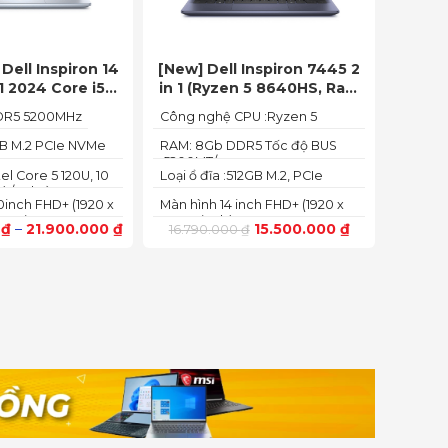
Dell Inspiron 14
[New] Dell Inspiron 7445 2
1 2024 Core i5
in 1 (Ryzen 5 8640HS, Ram
8GB SSD 512GB
8GB,SSD 512GB, AMD
DR5 5200MHz
Công nghệ CPU :Ryzen 5
FHD+
Radeon,14 FHD+ Touch)
8640HS
GB M.2 PCIe NVMe
RAM: 8Gb DDR5 Tốc độ BUS
:5200MT/s
ntel Core 5 120U, 10
Loại ổ đĩa :512GB M.2, PCIe
) / 12 luồng
NVMe, SSD
.0inch FHD+ (1920 x
Màn hình 14 inch FHD+ (1920 x
50 nits
1200 pixels)
0
₫
–
21.900.000
₫
15.500.000
₫
16.790.000
₫