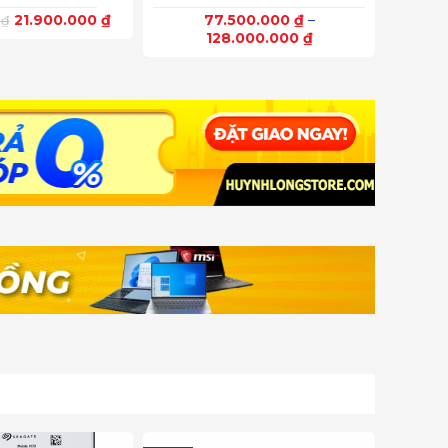
processor 275HX
1080) 1
Cache)
21.900.000
₫
77.500.000
₫
–
0
₫
Advanc
128.000.000
₫
Comfor
SYNC