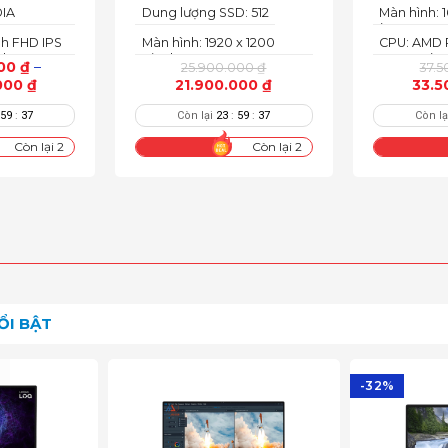
DIA
Dung lượng SSD: 512
Màn hình:
4050 6GB
(2560 x 1600
ch FHD IPS
Màn hình: 1920 x 1200
CPU: AMD 
Glare, Non
l, sRGB
Pixels
7945HX (16
100%sRGB, 
000
₫
–
25.900.000
₫
37.
mfyView,
threads, 2.
240Hz, LED
000
₫
21.900.000
₫
33.5
64MB Cac
Narrow Bez
Light
:
59
:
35
Còn lại
23
:
59
:
35
Còn l
Còn lại 2
Còn lại 2
ỔI BẬT
-32%