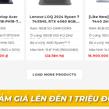
ptop Acer
Lenovo LOQ 2024 Ryzen 7
[Like New] 
 18-PH18-71-
7435HS, RTX 4060 8GB,
7440 2in
 Intel i7-
16GB, 512GB, 15.6′ FHD IPS
120U Ram 
DDR5
Ram: 16GB SO-DIMM DDR5-
RAM: 8GB D
4060 8GB,
144Hz, 100% sRGB
IMM socket,
5600 (max 64)
, 18″ FHD+
el i7-13700HX
Ổ cứng: 512GB SSD M.2 2242
Ổ cứng: 512
)
 GHz 30MB
PCIe® 4.0x4 NVMe® (2 slots
SSD
)
 NVMe SED
Bộ vi xử lý: AMD Ryzen™ 7
Bộ vi xử lý: I
nvme)
74355HS (8C / 16T, 3.8 / 5.1GHz,
nhân (2P + 8E
+(1920 x 1200)
Màn hình: 15.6" FHD (1920x1080)
Màn hình: 14
8MB L2 / 16MB L3)
tching (IPS)
IPS 300nits Anti-glare, 100%
1200) 60Hz,2
000
₫
Giá liên hệ
16.900.00
fyView
sRGB, 144Hz, G-SYNC®
LOAD MORE PRODUCTS