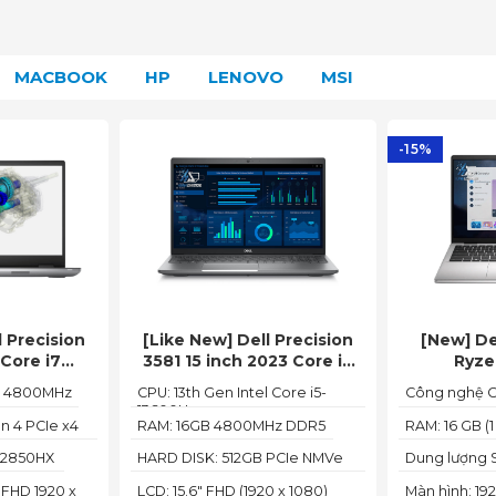
MACBOOK
HP
LENOVO
MSI
-15%
l Precision
[Like New] Dell Precision
[New] De
Core i7
3581 15 inch 2023 Core i5
Ryze
32GB, SSD
13600H 16GB 512GB RTX
/16GB/512
, 4800MHz
CPU: 13th Gen Intel Core i5-
Công nghệ C
HD, A1000)
A500 4GB FHD
11/O
13600H
2024/M
n 4 PCIe x4
RAM: 16GB 4800MHz DDR5
RAM: 16 GB (1
RAM: DDR5
(DC4
-12850HX
HARD DISK: 512GB PCIe NMVe
Dung lượng S
SSD
h FHD 1920 x
LCD: 15.6" FHD (1920 x 1080)
Màn hình: 192