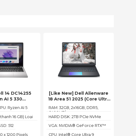
ll 14 DC14255
[Like New] Dell Alienware
[Like
n AI 5 330
18 Area 51 2025 (Core Ultra
M15
GB/14″ FHD+/Win
9 275HX 32GB 2TB RTX
12700H
PU: Ryzen AI 5
RAM: 32GB, 2x16GB, DDR5,
RAM: D
ffice Home
5070Ti 12GB QHD+300Hz)
RTX 
6400MT/s
icrosoft 365
 thanh 16 GB) Loại
HARD DISK: 2TB PCIe NVMe
Ổ cứng:
SSD
AI5278W1)
SD: 512
VGA: NVIDIA® GeForce RTX™
CPU: 12
5070Ti 12GB GDDR
12700H 
0 x 1200 Pixels
CPU: Intel® Core Ultra 9
Màn hìn
Cores,