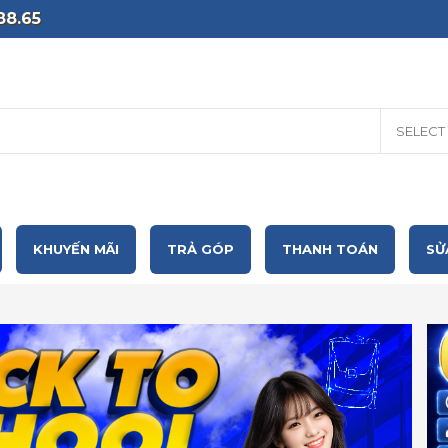
88.65
SELECT
KHUYẾN MÃI
TRẢ GÓP
THANH TOÁN
SỬ