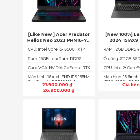
[Like New ] Acer Predator
[New 100%] L
Helios Neo 2023 PHN16-71-
2024 15IAX9 
54W3 (Core i5-13500HX,
12450HX, 12GB,
CPU: Intel Core i5-13500HX (14
RAM: 12GB DDR5 
16GB, 512GB, RTX 4050
3050 6GB, 15.6″
Cores/ 20 Threads, up to 4.70
to 32GB)
6GB, 16″ FHD 165Hz)
Ram: 16GB Loại Ram: DDR5
Ổ cứng: 512GB SSD
GHz, 24MB)
4800MHz
PCIe® 4.0x4 NVM
Card VGA: NVIDIA GeForce RTX
CPU: Intel® Core™
4050 6GB (140W)
(2.00GHz up to 4.
Màn hình: 16 inch FHD IPS 165Hz
Màn hình: 15.6inch
Cache)
SlimBezel, sRGB 100%, Acer
(1920x1080) IPS 30
21.900.000
₫
–
Giá liê
ComfyView, 500 nits
glare, 100%sRGB, 
26.900.000
₫