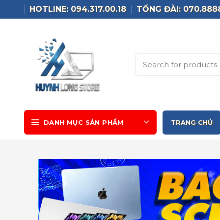
HOTLINE: 094.317.00.18
TỔNG ĐÀI: 070.888
DANH MỤC SẢN PHẨM
TRANG CHỦ