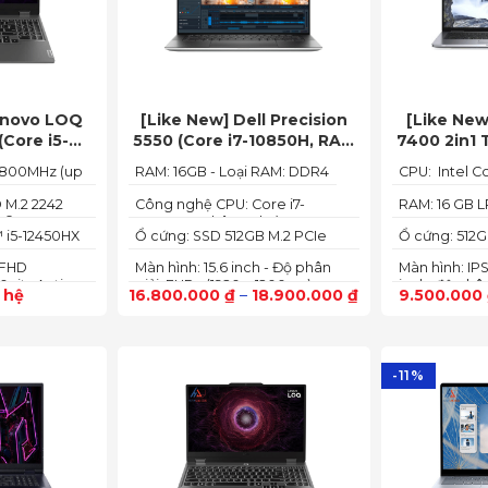
enovo LOQ
[Like New] Dell Precision
[Like New
(Core i5-
5550 (Core i7-10850H, RAM
7400 2in1 
 512GB, RTX
16GB, SSD 512GB, Nvidia
8665U | Ra
4800MHz (up
RAM: 16GB - Loại RAM: DDR4
CPU: Intel C
 FHD 144Hz)
Quadro T1000 4G, Màn
| màn hình
15.6” FHD+)
ứn
 M.2 2242
Công nghệ CPU: Core i7-
RAM: 16 GB L
e®
10750H, 6 nhân, 12 luồng
MHz
 i5-12450HX
Ổ cứng: SSD 512GB M.2 PCIe
Ổ cứng: 512G
40GHz, 12MB
NVMe
NVMe
 FHD
Màn hình: 15.6 inch - Độ phân
Màn hình: IPS
0nits Anti-
giải: FHD+ (1920 x 1200 px)
inch, độ phân
n hệ
16.800.000
₫
–
18.900.000
₫
9.500.000
144Hz
x 1080)
-11%