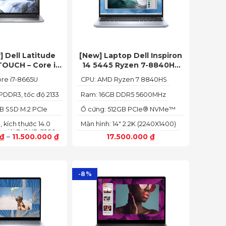
] Dell Latitude
[New] Laptop Dell Inspiron
TOUCH – Core i7
14 5445 Ryzen 7-8840HS
m 16G | SSD 512G
(Ram 16GB SSD 512GB AMD
ore i7-8665U
CPU: AMD Ryzen 7 8840HS
 14 inch FHD Cảm
Radeon 780M Màn 14inch
g x360
2.2K)
PDDR3, tốc độ 2133
Ram: 16GB DDR5 5600MHz
B SSD M.2 PCIe
Ổ cứng: 512GB PCIe® NVMe™
M.2 SSD
, kích thước 14.0
Màn hình: 14" 2.2K (2240X1400)
 giải Full HD (1920
₫
–
11.500.000
₫
17.500.000
₫
-8%