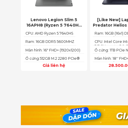
Lenovo Legion Slim 5
[Like New] La
16APH8 (Ryzen 5 7640HS
Predator Helios
RAM 16GB SSD 512GB RTX
756U 2023(Core
CPU: AMD Ryzen 5 7640HS
Ram: 16GB (16x1) 
4060 16″ FHD+ 144Hz)
13700HX, RTX 
4800MHz (2x SO-D
16GB, SSD 1TB
Ram: 16GB DDR5 5600MHZ
CPU: Intel Core Int
up to 32GB SDRAM
3.7 GHz up to 5.0
165HZ
Màn hình: 16" FHD+ (1920x1200)
Ổ cứng: 1TB PCIe
IPS
SSD
Ổ cứng:512GB M.2 2280 PCIe®
Màn hình: 18'' FHD
4.0 x4 SSD
165 Hz In-plane Swi
Giá liên hệ
28.500.
Technology; Com