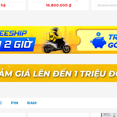
n hệ
16.800.000
₫
25.900.00
C
PIN
RAM