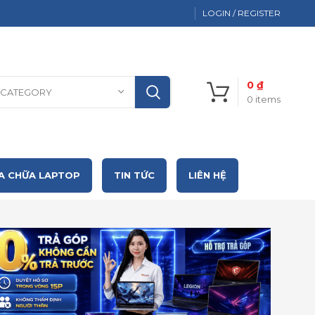
LOGIN / REGISTER
0
₫
 CATEGORY
0
items
A CHỮA LAPTOP
TIN TỨC
LIÊN HỆ