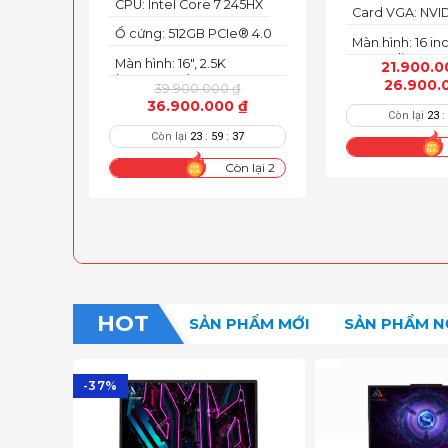
24MB)
CPU: Intel Core 7 245HX
Card VGA: NVI
GeForce RTX 
Ổ cứng: 512GB PCIe® 4.0
Màn hình: 16 in
(140W)
M.2 2280 SSD
165Hz SlimBeze
Màn hình: 16″, 2.5K
21.900.
100%, Acer Co
(2560x1600) IPS, LED
26.900.
39.900.000
₫
500 nits
36.900.000
₫
Còn lại
23
Còn lại
23
:
59
:
35
Còn lại 2
HOT
SẢN PHẨM MỚI
SẢN PHẨM N
-37%