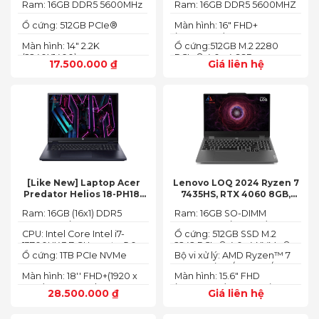
Ram: 16GB DDR5 5600MHz
Ram: 16GB DDR5 5600MHZ
Ổ cứng: 512GB PCIe®
Màn hình: 16" FHD+
NVMe™ M.2 SSD
(1920x1200) IPS
Màn hình: 14" 2.2K
Ổ cứng:512GB M.2 2280
(2240X1400)
PCIe® 4.0 x4 SSD
17.500.000
₫
Giá liên hệ
[Like New] Laptop Acer
Lenovo LOQ 2024 Ryzen 7
Predator Helios 18-PH18-
7435HS, RTX 4060 8GB,
71-756U 2023(Core Intel i7-
16GB, 512GB, 15.6′ FHD IPS
Ram: 16GB (16x1) DDR5
Ram: 16GB SO-DIMM
13700HX, RTX 4060 8GB,
144Hz, 100% sRGB
4800MHz (2x SO-DIMM
DDR5-5600 (max 64)
16GB, SSD 1TB, 18″ FHD+
CPU: Intel Core Intel i7-
Ổ cứng: 512GB SSD M.2
socket, up to 32GB
165HZ)
13700HX 3.7 GHz up to 5.0
2242 PCIe® 4.0x4 NVMe®
SDRAM)
Ổ cứng: 1TB PCIe NVMe
Bộ vi xử lý: AMD Ryzen™ 7
GHz 30MB
(2 slots nvme)
SED SSD
74355HS (8C / 16T, 3.8 /
Màn hình: 18'' FHD+(1920 x
Màn hình: 15.6" FHD
5.1GHz, 8MB L2 / 16MB L3)
1200) 165 Hz In-plane
(1920x1080) IPS 300nits
28.500.000
₫
Giá liên hệ
Switching (IPS)
Anti-glare, 100% sRGB,
Technology; ComfyView
144Hz, G-SYNC®