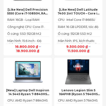
[Like New] Dell Precision
[Like New] Dell Latitude
5550 (Core i7-10850H, RAM
7400 2in1 TOUCH – Core i7
16GB, SSD 512GB, Nvidia
8665U | Ram 16G | SSD 512G |
RAM: 16GB - Loại RAM:
CPU: Intel Core i7-8665U
Quadro T1000 4G, Màn
màn hình 14 inch FHD Cảm
DDR4
15.6” FHD+)
ứng x360
Công nghệ CPU: Core i7-
RAM: 16 GB LPDDR3, tốc độ
10750H, 6 nhân, 12 luồng
2133 MHz
Ổ cứng: SSD 512GB M.2
Ổ cứng: 512GB SSD M.2
PCIe NVMe
PCIe NVMe
Màn hình: 15.6 inch - Độ
Màn hình: IPS, kích thước
phân giải: FHD+ (1920 x
14.0 inch, độ phân giải Full
16.800.000
₫
–
9.500.000
₫
–
1200 px)
HD (1920 x 1080)
18.900.000
₫
11.500.000
₫
[New] Laptop Dell Inspiron
Lenovo Legion Slim 5
14 5445 Ryzen 7-8840HS
16APH8 (Ryzen 5 7640HS
(Ram 16GB SSD 512GB AMD
RAM 16GB SSD 512GB RTX
CPU: AMD Ryzen 7 8840HS
CPU: AMD Ryzen 5 7640HS
Radeon 780M Màn 14inch
4060 16″ FHD+ 144Hz)
2.2K)