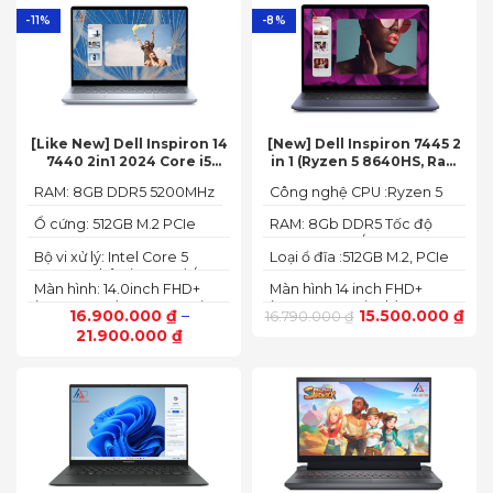
-11%
-8%
[Like New] Dell Inspiron 14
[New] Dell Inspiron 7445 2
7440 2in1 2024 Core i5
in 1 (Ryzen 5 8640HS, Ram
120U Ram 8GB SSD 512GB
8GB,SSD 512GB, AMD
RAM: 8GB DDR5 5200MHz
Công nghệ CPU :Ryzen 5
FHD+
Radeon,14 FHD+ Touch)
8640HS
Ổ cứng: 512GB M.2 PCIe
RAM: 8Gb DDR5 Tốc độ
NVMe SSD
BUS :5200MT/s
Bộ vi xử lý: Intel Core 5
Loại ổ đĩa :512GB M.2, PCIe
120U, 10 nhân (2P + 8E) / 12
NVMe, SSD
Màn hình: 14.0inch FHD+
Màn hình 14 inch FHD+
luồng
(1920 x 1200) 60Hz,250 nits
(1920 x 1200 pixels)
16.900.000
₫
–
15.500.000
₫
16.790.000
₫
21.900.000
₫