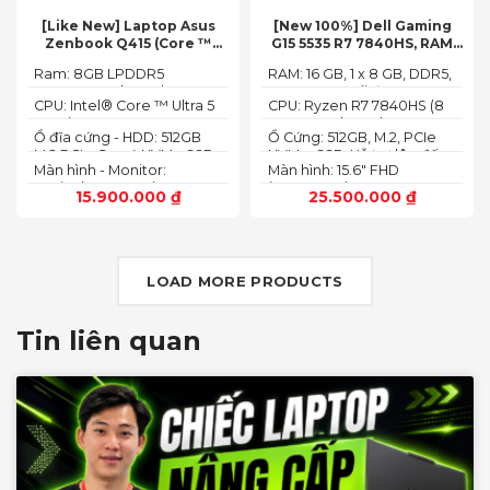
[Like New] Laptop Asus
[New 100%] Dell Gaming
Zenbook Q415 (Core ™
G15 5535 R7 7840HS, RAM
Ultra 5 125H, Ram 8GB, SSD
16GB, SSD 512GB, RTX 4060
Ram: 8GB LPDDR5
RAM: 16 GB, 1 x 8 GB, DDR5,
512GB, 14.0inch WUXGA
8G, 15.6-inch FHD 165Hz
7467MHz on board
4800 MHz -Tối đa 32GB
OLED, Win 11)
Windows 11 Dark Shadow
CPU: Intel® Core ™ Ultra 5
CPU: Ryzen R7 7840HS (8
Gray
125H (3.60GHz up to
Cores, 16 Threads, 24MB
Ổ đĩa cứng - HDD: 512GB
Ổ Cứng: 512GB, M.2, PCIe
4.50GHz, 18MB Cache)
Cache, 3.80 GHz up to 5.1
M.2 PCIe Gen 4 NVMe SSD
NVMe, SSD-Hỗ trợ lên đến
GHz, 35-54W)
Màn hình - Monitor:
Màn hình: 15.6" FHD
4 TB (2 khe SSD)
14.0inch WUXGA (1920 x
(1920x1080) 165Hz, 3ms,
15.900.000
₫
25.500.000
₫
1200) 16:10, OLED, 500 nits,
sRGB-100%,
100% DCI-P3, Cảm ứng
ComfortViewPlus, NVIDIA
G-SYNC+DDS
LOAD MORE PRODUCTS
Tin liên quan