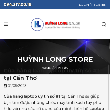
094.317.00.18
LOGIN / REGISTER
HUỲNH LONG STORE
HOME
TIN TỨC
Cửa hàng bán laptop uy tín số #1
tại Cần Thơ
01/05/2023
Cửa hàng laptop uy tín số #1 tại Cần Thơ
sẽ giúp
bạn tìm được những chiếc máy tính xách tay phù
hợp với nhu cầu sử dụng của mình. Liên hệ
Laptop