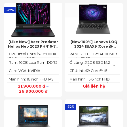
-37%
[Like New ] Acer Predator
[New 100%] Lenovo LOQ
Helios Neo 2023 PHN16-71-
2024 15IAX9 (Core i5-
54W3 (Core i5-13500HX,
12450HX, 12GB, 512GB, RTX
CPU: Intel Core i5-13500HX
RAM: 12GB DDR5 4800MHz
16GB, 512GB, RTX 4050 6GB,
3050 6GB, 15.6″ FHD 144Hz)
(14 Cores/ 20 Threads, up
(up to 32GB)
16″ FHD 165Hz)
Ram: 16GB Loại Ram: DDR5
Ổ cứng: 512GB SSD M.2
to 4.70 GHz, 24MB)
4800MHz
2242 PCIe® 4.0x4 NVMe®
Card VGA: NVIDIA
CPU: Intel® Core™ i5-
GeForce RTX 4050 6GB
12450HX (2.00GHz up to
Màn hình: 16 inch FHD IPS
Màn hình: 15.6inch FHD
(140W)
4.40GHz, 12MB Cache)
165Hz SlimBezel, sRGB
(1920x1080) IPS 300nits
21.900.000
₫
–
Giá liên hệ
100%, Acer ComfyView,
Anti-glare, 100%sRGB,
26.900.000
₫
500 nits
144Hz
-32%