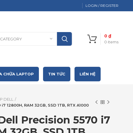
LOGIN / REGISTER
0
₫
 CATEGORY
0
items
A CHỮA LAPTOP
TIN TỨC
LIÊN HỆ
P DELL
70 i7 12800H, RAM 32GB, SSD 1TB, RTX A1000
Dell Precision 5570 i7
M 32GB, SSD 1TB,