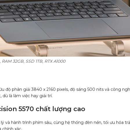
H, RAM 32GB, SSD 1TB, RTX A1000
ữu độ phân giải 3840 x 2160 pixels, độ sáng 500 nits và công
ù là làm việc hay giải trí.
ision 5570 chất lượng cao
ý và hành trình phím sâu, cùng hệ thống đèn nền, tối ưu hóa tr
 chính xác.