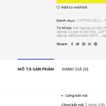
Add to wishlist
Danh mục:
LAPTOP DELL
,
T
Từ khóa:
bán laptop cũ cần t
laptop cũ giá rẻ cần thơ
,
LAP
laptop dell precision 5570
,
La
Share
MÔ TẢ SẢN PHẨM
ĐÁNH GIÁ (0)
Cổng kết nối
Cổng kết nối:
2 cổng USB T