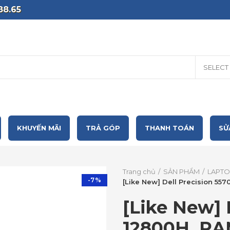
88.65
SELECT
KHUYẾN MÃI
TRẢ GÓP
THANH TOÁN
SỬ
Trang chủ
SẢN PHẨM
LAPTO
-7%
[Like New] Dell Precision 55
[Like New] 
12800H, RA