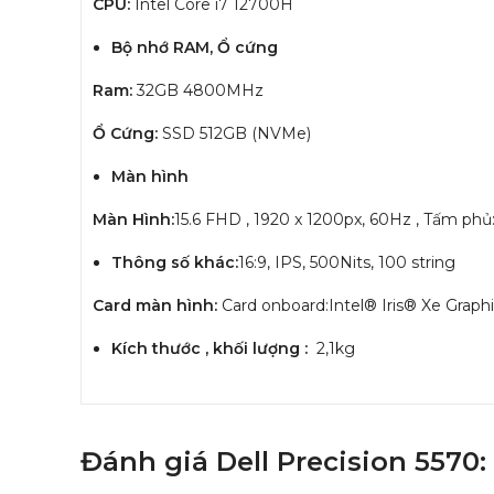
CPU:
Intel Core i7 12700H
Bộ nhớ RAM, Ổ cứng
Ram:
32GB 4800MHz
Ổ Cứng:
SSD 512GB (NVMe)
Màn hình
Màn Hình:
15.6 FHD , 1920 x 1200px, 60Hz , Tấm phủ
Thông số khác:
16:9, IPS, 500Nits, 100 string
Card màn hình:
Card onboard:Intel® Iris® Xe Grap
Kích thước , khối lượng :
2,1kg
Đánh giá Dell Precision 5570