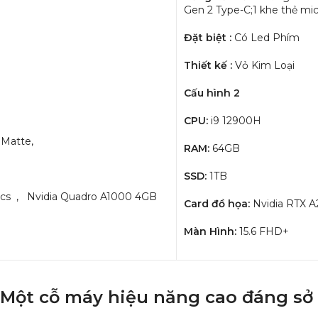
Gen 2 Type-C;1 khe thẻ mic
Đặt biệt :
Có Led Phím
Thiết kế :
Vỏ Kim Loại
Cấu hình 2
CPU:
i9 12900H
:Matte,
RAM:
64GB
SSD:
1TB
hics , Nvidia Quadro A1000 4GB
Card đồ họa:
Nvidia RTX 
Màn Hình:
15.6 FHD+
: Một cỗ máy hiệu năng cao đáng sở