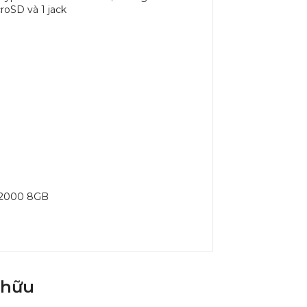
roSD và 1 jack
A2000 8GB
 hữu