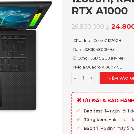
RTX A1000
24.80
26.800.000
₫
CPU : Intel Core i7 12700H
Ram : 32GB 4800MHz
Ổ Cứng : SSD 512GB (NVMe)
Nvidia Quadro A1000 4GB
THÊM VÀO G
🎁 ƯU ĐÃI & BẢO HÀN
Bao test:
14 ngày lỗi 1 đổ
Tặng kèm:
Balo – túi – 
Bảo trì:
Vệ sinh máy 5 n