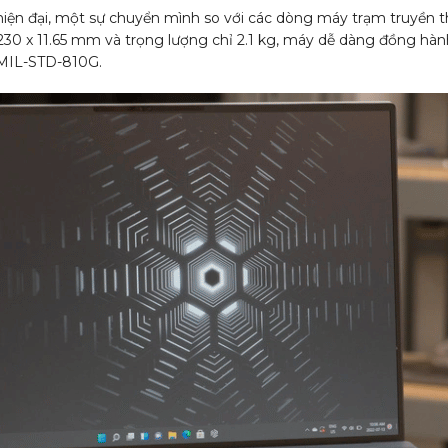
và hiện đại, một sự chuyển mình so với các dòng máy trạm truyền
 x 230 x 11.65 mm và trọng lượng chỉ 2.1 kg, máy dễ dàng đồng hà
 MIL-STD-810G.