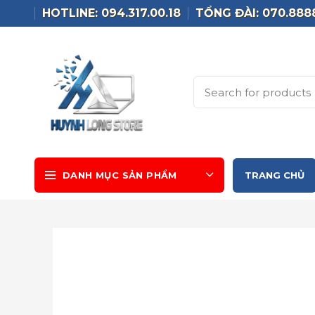
HOTLINE: 094.317.00.18
TỔNG ĐÀI: 070.888
DANH MỤC SẢN PHẨM
TRANG CHỦ