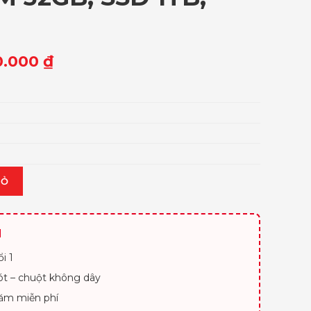
0.000
₫
IỎ
H
i 1
lót – chuột không dây
ăm miễn phí