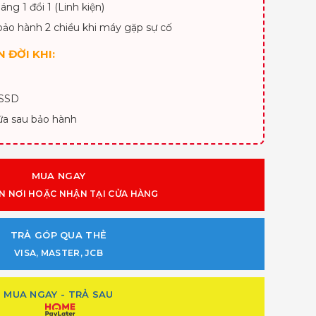
áng 1 đổi 1 (Linh kiện)
bảo hành 2 chiều khi máy gặp sự cố
 ĐỜI KHI:
 SSD
ữa sau bảo hành
MUA NGAY
N NƠI HOẶC NHẬN TẠI CỬA HÀNG
TRẢ GÓP QUA THẺ
VISA, MASTER, JCB
MUA NGAY - TRẢ SAU