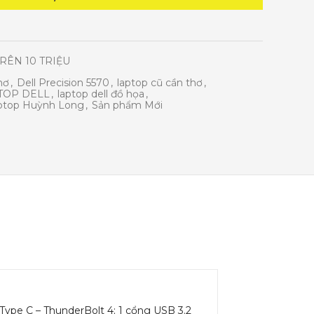
RÊN 10 TRIỆU
hơ
,
Dell Precision 5570
,
laptop cũ cần thơ
,
TOP DELL
,
laptop dell đồ họa
,
ptop Huỳnh Long
,
Sản phẩm Mới
ype C – ThunderBolt 4; 1 cổng USB 3.2