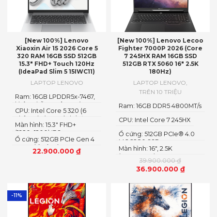
[New 100%] Lenovo
[New 100%] Lenovo Lecoo
Xiaoxin Air 15 2026 Core 5
Fighter 7000P 2026 (Core
320 RAM 16GB SSD 512GB
7 245HX RAM 16GB SSD
15.3″ FHD+ Touch 120Hz
512GB RTX 5060 16″ 2.5K
(IdeaPad Slim 5 15IWC11)
180Hz)
LAPTOP LENOVO
LAPTOP LENOVO
,
TRÊN 10 TRIỆU
Ram: 16GB LPDDR5x-7467,
không hỗ trợ nâng cấp
Ram: 16GB DDR5 4800MT/s
CPU: Intel Core 5 320 (6
nhân 6 luồng, có thể đạt
CPU: Intel Core 7 245HX
Màn hình: 15.3″ FHD+
tới 4.6GHz)
(1920x1200) IPS
Ổ cứng: 512GB PCIe® 4.0
Ổ cứng: 512GB PCIe Gen 4
M.2 2280 SSD
SSD, chỉ có 1 slot SSD,
Màn hình: 16″, 2.5K
22.900.000
₫
nâng cấp theo dạng thay
(2560x1600) IPS, LED
39.900.000
₫
thế
36.900.000
₫
-11%