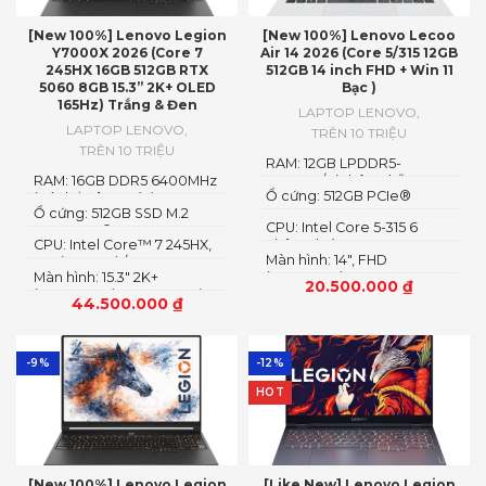
[New 100%] Lenovo Legion
[New 100%] Lenovo Lecoo
Y7000X 2026 (Core 7
Air 14 2026 (Core 5/315 12GB
245HX 16GB 512GB RTX
512GB 14 inch FHD + Win 11
5060 8GB 15.3” 2K+ OLED
Bạc )
165Hz) Trắng & Đen
LAPTOP LENOVO
,
LAPTOP LENOVO
,
TRÊN 10 TRIỆU
TRÊN 10 TRIỆU
RAM: 12GB LPDDR5-
RAM: 16GB DDR5 6400MHz
5600MT/s (Không hỗ trợ
Ổ cứng: 512GB PCIe®
(có thể nâng cấp)
nâng cấp)
Ổ cứng: 512GB SSD M.2
NVMe™ M.2 SSD
CPU: Intel Core 5-315 6
2242 PCIe® 4.0×4 NVMe
CPU: Intel Core™ 7 245HX,
nhân 6 luồng
Màn hình: 14″, FHD
14C (6P + 8E) / 14T
Màn hình: 15.3″ 2K+
(1920x1200) IPS, 16:10
20.500.000
₫
(2560×1600) OLED 1100nits
44.500.000
₫
(peak) / 500nits (typical)
Glossy, 100% DCI-P3, 165Hz,
G-SYNC®, DisplayHDR™
True Black 1000
-9%
-12%
HOT
[New 100%] Lenovo Legion
[Like New] Lenovo Legion