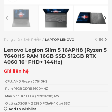
Trang chủ
SẢN PHẨM
LAPTOP LENOVO
Lenovo Legion Slim 5 16APH8 (Ryzen 5
7640HS RAM 16GB SSD 512GB RTX
4060 16″ FHD+ 144Hz)
Giá liên hệ
CPU: AMD Ryzen 5 7640HS
Ram: 16GB DDR5 5600MHZ
Màn hình: 16" FHD+ (1920x1200) IPS
Ổ cứng:512GB M.2 2280 PCIe® 4.0 x4 SSD
Add to wishlist