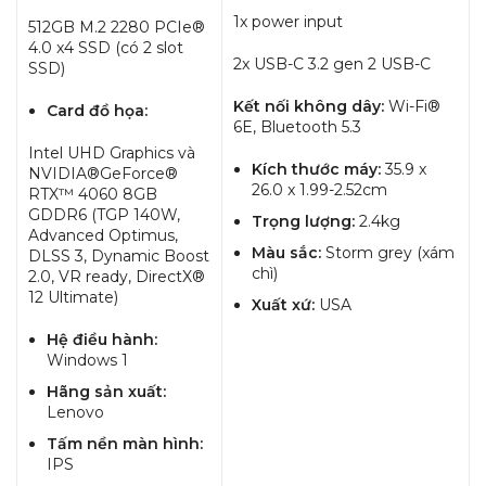
1x power input
512GB M.2 2280 PCIe®
4.0 x4 SSD (có 2 slot
2x USB-C 3.2 gen 2 USB-C
SSD)
Kết nối không dây:
Wi-Fi®
Card đồ họa:
6E, Bluetooth 5.3
Intel UHD Graphics và
Kích thước máy:
35.9 x
NVIDIA®GeForce®
26.0 x 1.99-2.52cm
RTX™ 4060 8GB
GDDR6 (TGP 140W,
Trọng lượng:
2.4kg
Advanced Optimus,
Màu sắc:
Storm grey (xám
DLSS 3, Dynamic Boost
chì)
2.0, VR ready, DirectX®
12 Ultimate)
Xuất xứ:
USA
Hệ điều hành:
Windows 1
Hãng sản xuất:
Lenovo
Tấm nền màn hình:
IPS