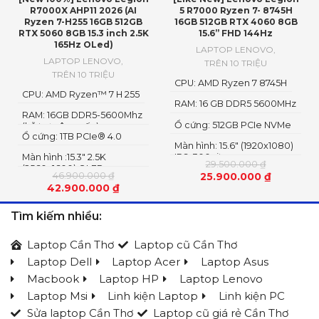
R7000X AHP11 2026 (AI
5 R7000 Ryzen 7- 8745H
Ryzen 7-H255 16GB 512GB
16GB 512GB RTX 4060 8GB
RTX 5060 8GB 15.3 inch 2.5K
15.6” FHD 144Hz
165Hz OLed)
LAPTOP LENOVO
,
LAPTOP LENOVO
,
TRÊN 10 TRIỆU
TRÊN 10 TRIỆU
CPU: AMD Ryzen 7 8745H
CPU: AMD Ryzen™ 7 H 255
RAM: 16 GB DDR5 5600MHz
RAM: 16GB DDR5-5600Mhz
Ổ cứng: 512GB PCIe NVMe
(hỗ trợ nâng cấp)
Ổ cứng: 1TB PCIe® 4.0
M.2 SSD Gen 4
Màn hình: 15.6" (1920x1080)
NVME SSD
Màn hình :15.3" 2.5K
IPS, 300nits
29.500.000
₫
(2560x1600) OLED
46.900.000
₫
25.900.000
₫
42.900.000
₫
Tìm kiếm nhiều:
Laptop Cần Thơ
Laptop cũ Cần Thơ
Laptop Dell
Laptop Acer
Laptop Asus
Macbook
Laptop HP
Laptop Lenovo
Laptop Msi
Linh kiện Laptop
Linh kiện PC
Sửa laptop Cần Thơ
Laptop cũ giá rẻ Cần Thơ