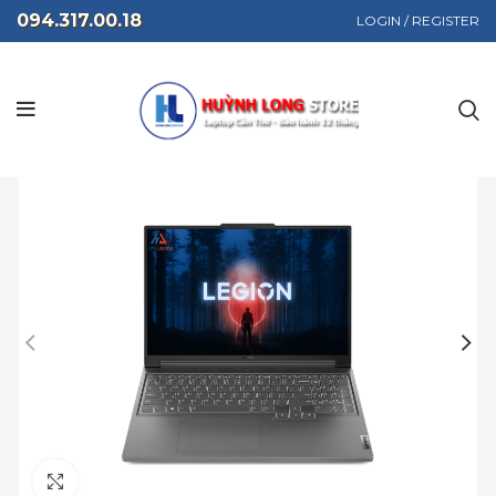
094.317.00.18
LOGIN / REGISTER
Click to enlarge