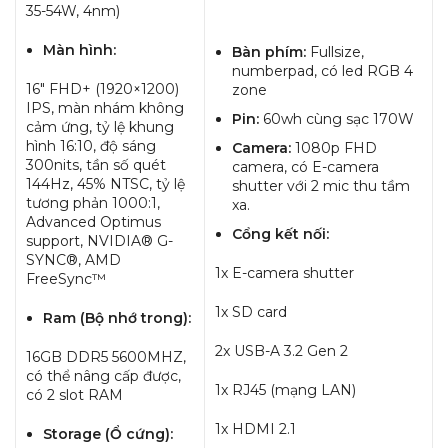
35-54W, 4nm)
Màn hình:
Bàn phím:
Fullsize,
numberpad, có led RGB 4
16″ FHD+ (1920×1200)
zone
IPS, màn nhám không
Pin:
60wh cùng sạc 170W
cảm ứng, tỷ lệ khung
hình 16:10, độ sáng
Camera:
1080p FHD
300nits, tần số quét
camera, có E-camera
144Hz, 45% NTSC, tỷ lệ
shutter với 2 mic thu tầm
tương phản 1000:1,
xa.
Advanced Optimus
Cổng kết nối:
support, NVIDIA® G-
SYNC®, AMD
1x E-camera shutter
FreeSync™
1x SD card
Ram (Bộ nhớ trong):
2x USB-A 3.2 Gen 2
16GB DDR5 5600MHZ,
có thể nâng cấp được,
1x RJ45 (mạng LAN)
có 2 slot RAM
1x HDMI 2.1
Storage (Ổ cứng):