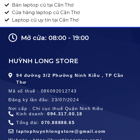
Bán laptop cũ tại Cần Thơ
Cửa hàng laptop cũ Cần Thơ
Laptop cũ uy tín tại Cần Thơ
Mở cửa: 08:00 - 19:00
HUỲNH LONG STORE
94 đường 3/2 Phường Ninh Kiều , TP Cần
Thơ
Mã số thuế : 086092012743
Đăng ký lần đầu: 23/07/2024
Nơi cấp : Chi cục thuế Quận Ninh Kiều
Kinh doanh:
094.317.00.18
Tổng đài:
070.88888.65
laptophuynhlongstore@gmail.com
Website : https://huynhlongstore.com/