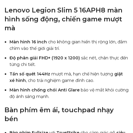
Lenovo Legion Slim 5 16APH8 màn
hình sống động, chiến game mượt
mà
Màn hình 16 inch
cho không gian hiển thị rộng lớn, đắm
chìm vào thế giới giải trí.
Độ phân giải FHD+ (1920 x 1200)
sắc nét, chân thực đến
từng chi tiết.
Tần số quét 144Hz
mượt mà, hạn chế hiện tượng
giật
xé hình
, cho trải nghiệm game đỉnh cao.
Màn hình chống chói Anti Glare
bảo vệ mắt khỏi cường
độ ánh sáng mạnh.
Bàn phím êm ái, touchpad nhạy
bén
Bàn phím Fullsize
với
TrueStrike
cho cảm giác gõ
siêu