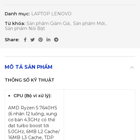
Danh mục:
LAPTOP LENOVO
Từ khóa:
Sản phẩm Giảm Giá
,
Sản phẩm Mới
,
Sản phẩm Nổi Bật
Share
MÔ TẢ SẢN PHẨM
THÔNG SỐ KỸ THUẬT
CPU (Bộ vi xử lý):
AMD Ryzen 5 7640HS
(6 nhân 12 luồng, xung
cơ bản 4.3GHz có thể
đạt turbo boost tới
5.0GHz, 6MB L2 Cache/
16MB L3 Cache, TDP