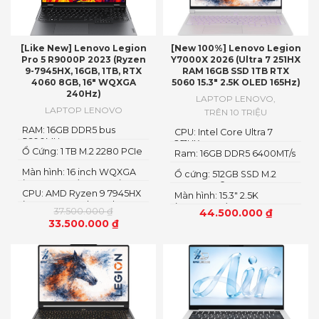
[Like New] Lenovo Legion
[New 100%] Lenovo Legion
Pro 5 R9000P 2023 (Ryzen
Y7000X 2026 (Ultra 7 251HX
9-7945HX, 16GB, 1TB, RTX
RAM 16GB SSD 1TB RTX
4060 8GB, 16″ WQXGA
5060 15.3″ 2.5K OLED 165Hz)
240Hz)
LAPTOP LENOVO
,
LAPTOP LENOVO
TRÊN 10 TRIỆU
RAM: 16GB DDR5 bus
CPU: Intel Core Ultra 7
5600MHz
251HX
Ổ Cứng: 1 TB M.2 2280 PCIe
Ram: 16GB DDR5 6400MT/s
4.0 SSD
Màn hình: 16 inch WQXGA
Ổ cứng: 512GB SSD M.2
(2560 x 1600), IPS, Anti-
2242 PCIe® 4.0×4 NVMe
CPU: AMD Ryzen 9 7945HX
Glare, Non-Touch,
Màn hình: 15.3" 2.5K
(16 cores x 32 threads, 2.5
100%sRGB, 300 nits, 240Hz,
(2560x1600) OLED
37.500.000
₫
44.500.000
₫
up to 5.4GHz, 64MB
LED Backlight, Narrow
33.500.000
₫
Cache)
Bezel, Low Blue Light