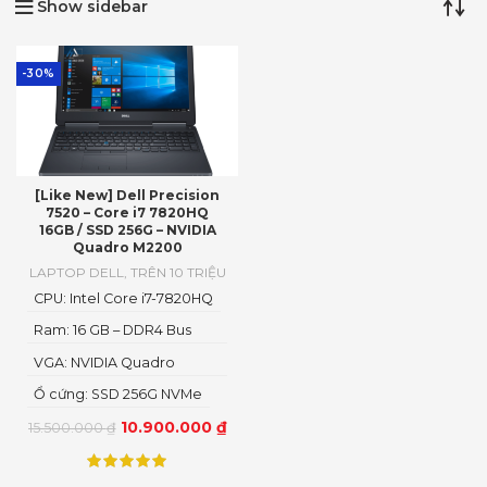
Show sidebar
-30%
[Like New] Dell Precision
7520 – Core i7 7820HQ
16GB / SSD 256G – NVIDIA
Quadro M2200
LAPTOP DELL
,
TRÊN 10 TRIỆU
CPU: Intel Core i7-7820HQ
Ram: 16 GB – DDR4 Bus
2400
VGA: NVIDIA Quadro
M2200
Ổ cứng: SSD 256G NVMe
10.900.000
₫
15.500.000
₫