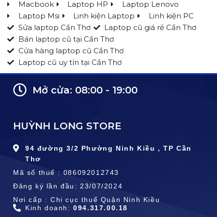
Macbook
Laptop HP
Laptop Lenovo
Laptop Msi
Linh kiện Laptop
Linh kiện PC
Sửa laptop Cần Thơ
Laptop cũ giá rẻ Cần Thơ
Bán laptop cũ tại Cần Thơ
Cửa hàng laptop cũ Cần Thơ
Laptop cũ uy tín tại Cần Thơ
Mở cửa: 08:00 - 19:00
HUỲNH LONG STORE
94 đường 3/2 Phường Ninh Kiều , TP Cần
Thơ
Mã số thuế : 086092012743
Đăng ký lần đầu: 23/07/2024
Nơi cấp : Chi cục thuế Quận Ninh Kiều
Kinh doanh:
094.317.00.18