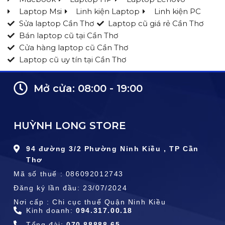
Laptop Msi
Linh kiện Laptop
Linh kiện PC
Sửa laptop Cần Thơ
Laptop cũ giá rẻ Cần Thơ
Bán laptop cũ tại Cần Thơ
Cửa hàng laptop cũ Cần Thơ
Laptop cũ uy tín tại Cần Thơ
Mở cửa: 08:00 - 19:00
HUỲNH LONG STORE
94 đường 3/2 Phường Ninh Kiều , TP Cần
Thơ
Mã số thuế : 086092012743
Đăng ký lần đầu: 23/07/2024
Nơi cấp : Chi cục thuế Quận Ninh Kiều
Kinh doanh:
094.317.00.18
Tổng đài:
070.88888.65