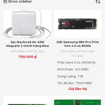
Show sidebar
Sạc Macbook Air 45W
SSD Samsung 980 Pro PCIe
Magsafe 2 chính hãng New
Gen 4.0 x4 NVMe
LINH KIỆN LAPTOP
,
SẠC
LINH KIỆN LAPTOP
,
SSD
,
Ổ cứng
750.000
₫
PCIe Gen4.0 x4, NVMe1.3c
Kích thước : M.2 2280
Dung Lượng : 1 TB
Tốc độ đọc : 7000 MB/s
Giá liên hệ