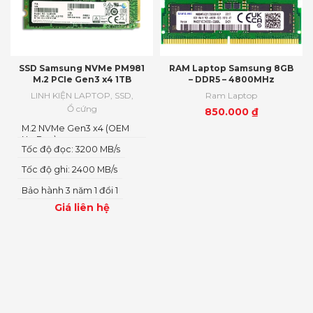
SSD Samsung NVMe PM981
RAM Laptop Samsung 8GB
M.2 PCIe Gen3 x4 1TB
– DDR5 – 4800MHz
LINH KIỆN LAPTOP
,
SSD
,
Ram Laptop
Ổ cứng
850.000
₫
M.2 NVMe Gen3 x4 (OEM
No Box)
Tốc độ đọc: 3200 MB/s
Tốc độ ghi: 2400 MB/s
Bảo hành 3 năm 1 đổi 1
Giá liên hệ