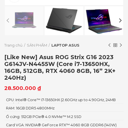
Trang chủ
SẢN PHẨM
LAPTOP ASUS
[Like New] Asus ROG Strix G16 2023
G614JV-N4455W (Core i7-13650HX,
16GB, 512GB, RTX 4060 8GB, 16” 2K+
240Hz)
28.500.000
₫
CPU: Intel® Core™ i7-13650HX (2.60GHz up to 4.90GHz, 24MB
Cache)
RAM: 16GB DDR5 4800MHz
Ổ cứng: 512GB PCIe® 4.0 NVMe™ M.2 SSD
Card VGA: NVIDIA® GeForce RTX™ 4060 8GB GDDR6 (140W)