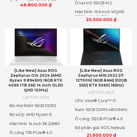
GeForce RTX 5060 8GB
Ổ lưu trữ: 512GB M.2
socket, up to 64GB
46.800.000
₫
GDDR7 AMD Radeon
NVMe™ PCIe® 3.0 SSD
SDRAM)
Graphics
Màn hình: 15.6 inch WQHD
(2560 × 1440) IPS level.
20.500.000
₫
Non-Glare, 245Hz
AdaptiveSync, Nanoedge,
100% DCI-P3
[Like New] Asus ROG
[Like New] Asus ROG
Zephyrus G14 2024 (AMD
Zephyrus M16 2022 (i7-
Ryzen 9 8945HS 16GB RTX
12700H| 16GB RAM| 512GB
4060 1TB SSD 14 inch OLED
SSD| RTX 3060| 165Hz)
QHD 120Hz)
LAPTOP ASUS
LAPTOP ASUS
CPU: Intel® Core™ i7-
Bộ nhớ RAM: 16GB DDR5
12700H 14 nhân 20 luồng
Ram: 16GB DDR5 4800MHz
LPDDR5X 6400MHz
Bộ xử lý: AMD Ryzen 9
(8GB onboard)
Ổ cứng: 512GB PCIe® 4.0
8945HS (Up to 5.2 GHz) 8
Màn hình: 14 inch 3K (2880
NVMe™ M.2 SSD
Cores 16 Threads
Độ phân giải: ROG Nebula
x 1800), OLED, 16:10
Ổ cứng: 1TB PCIe® 4.0
Display, 16″ 2.5K+
21.900.000
₫