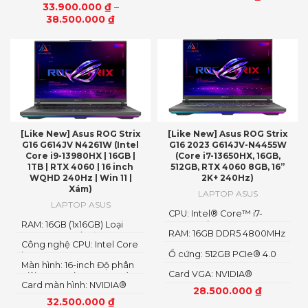
NVMe™ M.2 SSD
(2560×1600)
33.900.000
₫
–
38.500.000
₫
[Like New] Asus ROG Strix
[Like New] Asus ROG Strix
G16 G614JV N4261W (Intel
G16 2023 G614JV-N4455W
Core i9-13980HX | 16GB |
(Core i7-13650HX, 16GB,
1TB | RTX 4060 | 16 inch
512GB, RTX 4060 8GB, 16”
WQHD 240Hz | Win 11 |
2K+ 240Hz)
Xám)
LAPTOP ASUS
LAPTOP ASUS
CPU: Intel® Core™ i7-
RAM: 16GB (1x16GB) Loại
13650HX (2.60GHz up to
RAM: 16GB DDR5 4800MHz
RAM: DDR5 Tốc độ Bus
4.90GHz, 24MB Cache)
Công nghệ CPU: Intel Core
RAM: 4800MHz
Ổ cứng: 512GB PCIe® 4.0
i9-13980HX Processor 2.2
Màn hình: 16-inch Độ phân
NVMe™ M.2 SSD
GHz
Card VGA: NVIDIA®
giải: WQHD (2560 x 1600)
Card màn hình: NVIDIA®
GeForce RTX™ 4060 8GB
28.500.000
₫
GeForce RTX™ 4060
GDDR6 (140W)
32.500.000
₫
Laptop GPU 8GB GDDR6