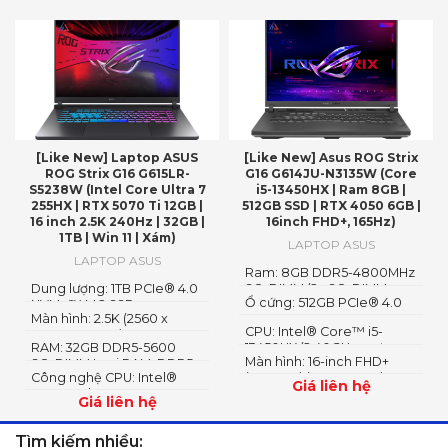
[Like New] Laptop ASUS
[Like New] Asus ROG Strix
ROG Strix G16 G615LR-
G16 G614JU-N3135W (Core
S5238W (Intel Core Ultra 7
i5-13450HX | Ram 8GB |
255HX | RTX 5070 Ti 12GB |
512GB SSD | RTX 4050 6GB |
16 inch 2.5K 240Hz | 32GB |
16inch FHD+, 165Hz)
1TB | Win 11 | Xám)
LAPTOP ASUS
LAPTOP ASUS
Ram: 8GB DDR5-4800MHz
Dung lượng: 1TB PCIe® 4.0
SO-DIMM (2x SO-DIMM
Ổ cứng: 512GB PCIe® 4.0
NVMe™ M.2 SSD
slot)
Màn hình: 2.5K (2560 x
NVMe™ M.2 SSD
CPU: Intel® Core™ i5-
1600, WQXGA) 16:10 aspect
RAM: 32GB DDR5-5600
13450HX (2.40GHz up to
ratio
Màn hình: 16-inch FHD+
SO-DIMM Loại RAM: DDR5
4.60GHz, 20MB Cache)
Công nghệ CPU: Intel®
(WUXGA) (1920 x 1200)
Giá liên hệ
Core™ Ultra 7 Processor
Giá liên hệ
255HX 2.4 GHz (30MB
Cache, up to 5.2 GHz, 20
Tìm kiếm nhiều:
cores, 20 Threads); Intel®