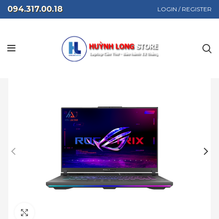
094.317.00.18
LOGIN / REGISTER
Click to enlarge