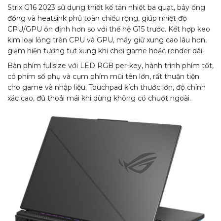
Strix G16 2023 sử dụng thiết kế tản nhiệt ba quạt, bảy ống
đồng và heatsink phủ toàn chiều rộng, giúp nhiệt độ
CPU/GPU ổn định hơn so với thế hệ G15 trước. Kết hợp keo
kim loại lỏng trên CPU và GPU, máy giữ xung cao lâu hơn,
giảm hiện tượng tụt xung khi chơi game hoặc render dài.​
Bàn phím fullsize với LED RGB per-key, hành trình phím tốt,
có phím số phụ và cụm phím mũi tên lớn, rất thuận tiện
cho game và nhập liệu. Touchpad kích thước lớn, độ chính
xác cao, đủ thoải mái khi dùng không có chuột ngoài.​