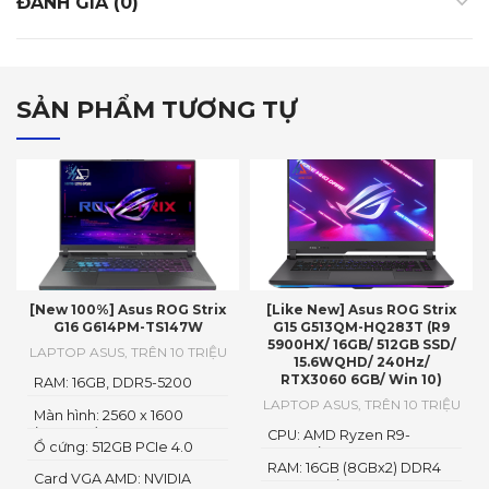
ĐÁNH GIÁ (0)
SẢN PHẨM TƯƠNG TỰ
[New 100%] Asus ROG Strix
[Like New] Asus ROG Strix
G16 G614PM-TS147W
G15 G513QM-HQ283T (R9
5900HX/ 16GB/ 512GB SSD/
LAPTOP ASUS
,
TRÊN 10 TRIỆU
15.6WQHD/ 240Hz/
RTX3060 6GB/ Win 10)
RAM: 16GB, DDR5-5200
SO-DIMM
LAPTOP ASUS
,
TRÊN 10 TRIỆU
Màn hình: 2560 x 1600
(WQXGA)
CPU: AMD Ryzen R9-
Ổ cứng: 512GB PCIe 4.0
5900H (8 cores, up to
NVMe M.2 SSD
RAM: 16GB (8GBx2) DDR4
4.6GHz)
Card VGA AMD: NVIDIA
3200MHz (2x SO-DIMM