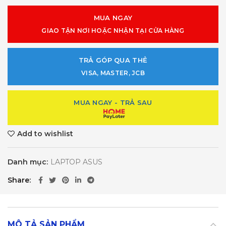
MUA NGAY
GIAO TẬN NƠI HOẶC NHẬN TẠI CỬA HÀNG
TRẢ GÓP QUA THẺ
VISA, MASTER, JCB
MUA NGAY - TRẢ SAU
Add to wishlist
Danh mục:
LAPTOP ASUS
Share
MÔ TẢ SẢN PHẨM