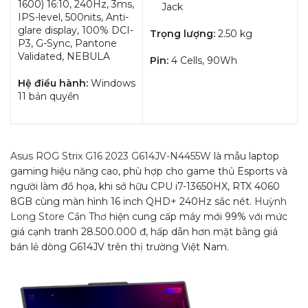
1600) 16:10, 240Hz, 3ms,
Jack
IPS-level, 500nits, Anti-
glare display, 100% DCI-
Trọng lượng:
2.50 kg
P3, G-Sync, Pantone
Validated, NEBULA
Pin:
4 Cells, 90Wh
Hệ điều hành:
Windows
11 bản quyền
Asus ROG Strix G16 2023 G614JV-N4455W
là mẫu laptop
gaming hiệu năng cao, phù hợp cho game thủ Esports và
người làm đồ họa, khi sở hữu CPU i7-13650HX, RTX 4060
8GB cùng màn hình 16 inch QHD+ 240Hz sắc nét.
Huỳnh
Long Store Cần Thơ
hiện cung cấp máy mới 99% với mức
giá cạnh tranh 28.500.000 đ, hấp dẫn hơn mặt bằng giá
bán lẻ dòng G614JV trên thị trường Việt Nam.​