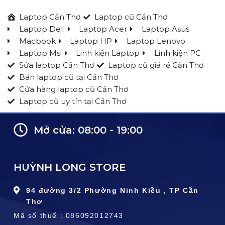
AI Boost NPU up to 13TOPS
Laptop Cần Thơ
Laptop cũ Cần Thơ
Laptop Dell
Laptop Acer
Laptop Asus
Macbook
Laptop HP
Laptop Lenovo
Laptop Msi
Linh kiện Laptop
Linh kiện PC
Sửa laptop Cần Thơ
Laptop cũ giá rẻ Cần Thơ
Bán laptop cũ tại Cần Thơ
Cửa hàng laptop cũ Cần Thơ
Laptop cũ uy tín tại Cần Thơ
Mở cửa: 08:00 - 19:00
HUỲNH LONG STORE
94 đường 3/2 Phường Ninh Kiều , TP Cần
Thơ
Mã số thuế : 086092012743