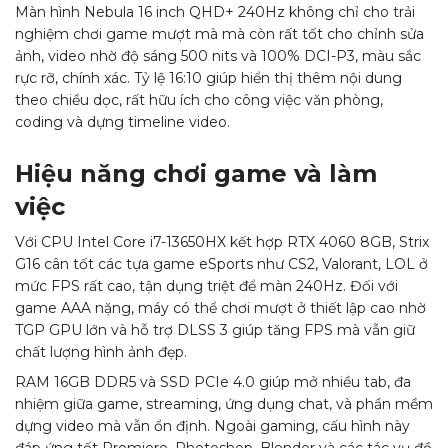
Màn hình Nebula 16 inch QHD+ 240Hz không chỉ cho trải
nghiệm chơi game mượt mà mà còn rất tốt cho chỉnh sửa
ảnh, video nhờ độ sáng 500 nits và 100% DCI-P3, màu sắc
rực rỡ, chính xác. Tỷ lệ 16:10 giúp hiển thị thêm nội dung
theo chiều dọc, rất hữu ích cho công việc văn phòng,
coding và dựng timeline video.​
Hiệu năng chơi game và làm
việc
Với CPU Intel Core i7-13650HX kết hợp RTX 4060 8GB, Strix
G16 cân tốt các tựa game eSports như CS2, Valorant, LOL ở
mức FPS rất cao, tận dụng triệt để màn 240Hz. Đối với
game AAA nặng, máy có thể chơi mượt ở thiết lập cao nhờ
TGP GPU lớn và hỗ trợ DLSS 3 giúp tăng FPS mà vẫn giữ
chất lượng hình ảnh đẹp.​
RAM 16GB DDR5 và SSD PCIe 4.0 giúp mở nhiều tab, đa
nhiệm giữa game, streaming, ứng dụng chat, và phần mềm
dựng video mà vẫn ổn định. Ngoài gaming, cấu hình này
đáp ứng tốt Premiere, Photoshop, Blender và các tác vụ đồ