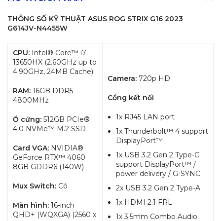
THÔNG SỐ KỸ THUẬT ASUS ROG STRIX G16 2023
G614JV-N4455W
CPU:
Intel® Core™ i7-
13650HX (2.60GHz up to
4.90GHz, 24MB Cache)
Camera:
720p HD
RAM:
16GB DDR5
Cổng kết nối
4800MHz
1x RJ45 LAN port
Ổ cứng:
512GB PCIe®
4.0 NVMe™ M.2 SSD
1x Thunderbolt™ 4 support
DisplayPort™
Card VGA:
NVIDIA®
1x USB 3.2 Gen 2 Type-C
GeForce RTX™ 4060
support DisplayPort™ /
8GB GDDR6 (140W)
power delivery / G-SYNC
Mux Switch:
Có
2x USB 3.2 Gen 2 Type-A
1x HDMI 2.1 FRL
Màn hình:
16-inch
QHD+ (WQXGA) (2560 x
1x 3.5mm Combo Audio