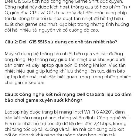
Dell G15 5515 tích hợp công nghệ Game Shift độc quyền.
Công nghệ này được kích hoạt thông qua tổ hợp phím Fn +
G, giúp đưa CPU và GPU của máy đạt đến mức xung nhịp
tối đa, đồng thời tối ưu hóa quạt tản nhiệt để hỗ trợ hiệu
suất chơi game cao nhất, đặc biệt trong những tình huống
đòi hỏi nhiều tài nguyên và có cường độ cao.
Câu 2: Dell G15 5515 sử dụng cơ chế tản nhiệt nào?
Máy sử dụng hệ thống tản nhiệt hiệu quả với các đường
ống đồng. Hệ thống này giúp tản nhiệt qua khu vực dưới
bàn phím và đáy laptop qua bốn lỗ thông khí lớn. Việc tản
nhiệt hiệu quả giúp luồng khí lưu thông liên tục, đảm bảo
laptop luôn mát mẻ, đặc biệt quan trọng trong những phiên
chơi game kéo dài.
Câu 3: Công nghệ kết nối mạng Dell G15 5515 liệu có đảm
bảo chơi game xuyên suốt không?
Laptop này được trang bị mạng Intel Wi-Fi 6 AX201, đảm
bảo kết nối mạng nhanh chóng và ổn định. Công nghệ Wi-
Fi 6 mới nhất hỗ trợ tốc độ dữ liệu lên đến 2,4Gbps, không
chỉ tăng tốc độ tải xuống và tải lên mà còn cung cấp kết
nối ổn định và khả năng thu sóng rộng hơn, giúp trải