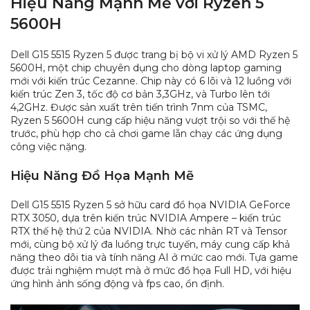
Hiệu Năng Mạnh Mẽ với Ryzen 5
5600H
Dell G15 5515 Ryzen 5 được trang bị bộ vi xử lý AMD Ryzen 5
5600H, một chip chuyên dụng cho dòng laptop gaming
mới với kiến trúc Cezanne. Chip này có 6 lõi và 12 luồng với
kiến trúc Zen 3, tốc độ cơ bản 3,3GHz, và Turbo lên tới
4,2GHz. Được sản xuất trên tiến trình 7nm của TSMC,
Ryzen 5 5600H cung cấp hiệu năng vượt trội so với thế hệ
trước, phù hợp cho cả chơi game lẫn chạy các ứng dụng
công việc nặng.
Hiệu Năng Đồ Họa Mạnh Mẽ
Dell G15 5515 Ryzen 5 sở hữu card đồ họa NVIDIA GeForce
RTX 3050, dựa trên kiến trúc NVIDIA Ampere – kiến trúc
RTX thế hệ thứ 2 của NVIDIA. Nhờ các nhân RT và Tensor
mới, cùng bộ xử lý đa luồng trực tuyến, máy cung cấp khả
năng theo dõi tia và tính năng AI ở mức cao mới. Tựa game
được trải nghiệm mượt mà ở mức đồ họa Full HD, với hiệu
ứng hình ảnh sống động và fps cao, ổn định.