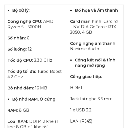
Bộ xử lý:
Đồ họa và Âm thanh
Công nghệ CPU:
AMD
Card màn hình:
Card rời
Ryzen 5 – 5600H
– NVIDIA GeForce RTX
3050, 4 GB
Số nhân:
6
Công nghệ âm thanh:
Nahimic Audio
Số luồng:
12
Cổng kết nối & tính
Tốc độ CPU:
3.30 GHz
năng mở rộng
Tốc độ tối đa:
Turbo Boost
Cổng giao tiếp:
4.2 GHz
HDMI
Bộ nhớ đệm:
16 MB
Jack tai nghe 3.5 mm
Bộ nhớ RAM, Ổ cứng
1 x USB 3.2
RAM:
8 GB
LAN (RJ45)
Loại RAM:
DDR4 2 khe (1
khe 8 GB + 1 khe rời)