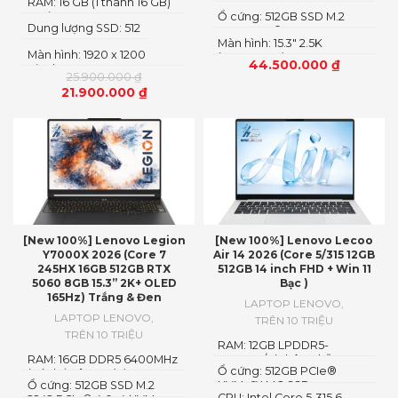
RAM: 16 GB (1 thanh 16 GB)
Loại RAM: DDR5
Ổ cứng: 512GB SSD M.2
Dung lượng SSD: 512
2242 PCIe® 4.0×4 NVMe
Màn hình: 15.3" 2.5K
Màn hình: 1920 x 1200
(2560x1600) OLED
44.500.000
₫
Pixels
25.900.000
₫
21.900.000
₫
[New 100%] Lenovo Legion
[New 100%] Lenovo Lecoo
Y7000X 2026 (Core 7
Air 14 2026 (Core 5/315 12GB
245HX 16GB 512GB RTX
512GB 14 inch FHD + Win 11
5060 8GB 15.3” 2K+ OLED
Bạc )
165Hz) Trắng & Đen
LAPTOP LENOVO
,
LAPTOP LENOVO
,
TRÊN 10 TRIỆU
TRÊN 10 TRIỆU
RAM: 12GB LPDDR5-
RAM: 16GB DDR5 6400MHz
5600MT/s (Không hỗ trợ
Ổ cứng: 512GB PCIe®
(có thể nâng cấp)
nâng cấp)
Ổ cứng: 512GB SSD M.2
NVMe™ M.2 SSD
CPU: Intel Core 5-315 6