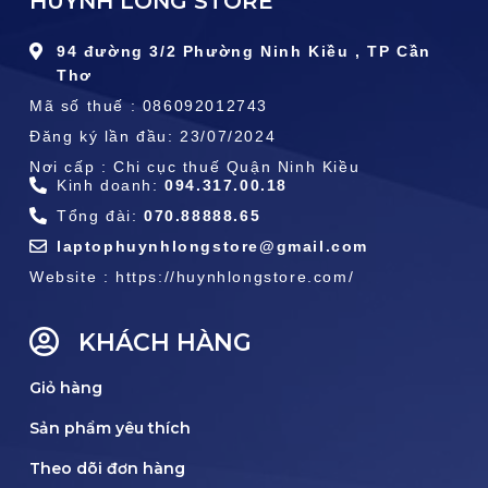
HUỲNH LONG STORE
94 đường 3/2 Phường Ninh Kiều , TP Cần
Thơ
Mã số thuế : 086092012743
Đăng ký lần đầu: 23/07/2024
Nơi cấp : Chi cục thuế Quận Ninh Kiều
Kinh doanh:
094.317.00.18
Tổng đài:
070.88888.65
laptophuynhlongstore@gmail.com
Website : https://huynhlongstore.com/
KHÁCH HÀNG
Giỏ hàng
Sản phẩm yêu thích
Theo dõi đơn hàng