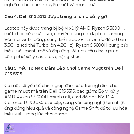
nghiệm chơi game xuyên suốt và mượt mà.
Câu 4: Dell G15 5515 được trang bị chip xử lý gì?
Laptop này được trang bị bộ vi xử lý AMD Ryzen 5 5600H,
một chip hiệu suất cao, chuyên dụng cho laptop gaming.
Với 6 lõi và 12 luồng, cùng kiến trúc Zen 3 và tốc độ cơ bản
3,3GHz (có thể Turbo lên 4,2GHz), Ryzen 5 5600H cung cấp
hiệu suất mạnh mẽ và đáp ứng tốt nhu cầu chơi game
cũng như xử lý các tác vụ nặng khác.
Câu 5: Yếu Tố Nào Đảm Bảo Chơi Game Mượt trên Dell
G15 5515
Có một số yếu tố chính giúp đảm bảo trải nghiệm chơi
game mượt mà trên Dell G15 5515, bao gồm: Bộ vi xử lý
AMD Ryzen 5 5600H mạnh mẽ, card đồ họa NVIDIA
GeForce RTX 3050 cao cấp, cùng với công nghệ tản nhiệt
ống đồng hiệu quả và công nghệ Game Shift để tối ưu hóa
hiệu suất trong lúc chơi game.