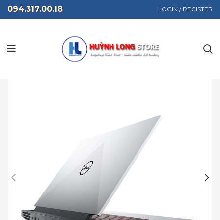
094.317.00.18
LOGIN / REGISTER