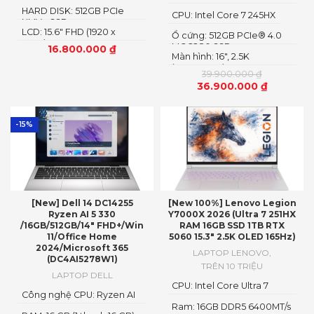
HARD DISK: 512GB PCIe
CPU: Intel Core 7 245HX
NMVe SSD
LCD: 15.6" FHD (1920 x
Ổ cứng: 512GB PCIe® 4.0
1080)
M.2 2280 SSD
16.800.000
₫
Màn hình: 16″, 2.5K
(2560x1600) IPS, LED
39.900.000
₫
36.900.000
₫
-15%
[New] Dell 14 DC14255
[New 100%] Lenovo Legion
Ryzen AI 5 330
Y7000X 2026 (Ultra 7 251HX
/16GB/512GB/14″ FHD+/Win
RAM 16GB SSD 1TB RTX
11/Office Home
5060 15.3″ 2.5K OLED 165Hz)
2024/Microsoft 365
LAPTOP LENOVO
,
(DC4AI5278W1)
TRÊN 10 TRIỆU
LAPTOP DELL
CPU: Intel Core Ultra 7
Công nghệ CPU: Ryzen AI
251HX
5
Ram: 16GB DDR5 6400MT/s