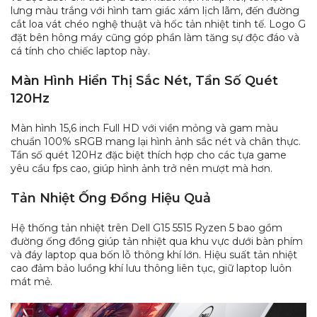
lưng màu trắng với hình tam giác xám lịch lãm, đến đường
cắt loa vát chéo nghệ thuật và hốc tản nhiệt tinh tế. Logo G
đặt bên hông máy cũng góp phần làm tăng sự độc đáo và
cá tính cho chiếc laptop này.
Màn Hình Hiển Thị Sắc Nét, Tần Số Quét
120Hz
Màn hình 15,6 inch Full HD với viền mỏng và gam màu
chuẩn 100% sRGB mang lại hình ảnh sắc nét và chân thực.
Tần số quét 120Hz đặc biệt thích hợp cho các tựa game
yêu cầu fps cao, giúp hình ảnh trở nên mượt mà hơn.
Tản Nhiệt Ống Đồng Hiệu Quả
Hệ thống tản nhiệt trên Dell G15 5515 Ryzen 5 bao gồm
đường ống đồng giúp tản nhiệt qua khu vực dưới bàn phím
và đáy laptop qua bốn lỗ thông khí lớn. Hiệu suất tản nhiệt
cao đảm bảo luồng khí lưu thông liên tục, giữ laptop luôn
mát mẻ.