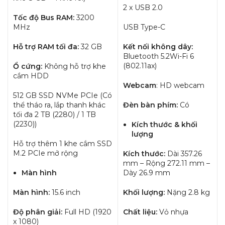
2 x USB 2.0
Tốc độ Bus RAM:
3200
MHz
USB Type-C
Hỗ trợ RAM tối đa:
32 GB
Kết nối không dây:
Bluetooth 5.2Wi-Fi 6
(802.11ax)
Ổ cứng:
Không hỗ trợ khe
cắm HDD
Webcam
: HD webcam
512 GB SSD NVMe PCIe (Có
thể tháo ra, lắp thanh khác
Đèn bàn phím:
Có
tối đa 2 TB (2280) / 1 TB
(2230))
Kích thước & khối
lượng
Hỗ trợ thêm 1 khe cắm SSD
M.2 PCIe mở rộng
Kích thước:
Dài 357.26
mm – Rộng 272.11 mm –
Màn hình
Dày 26.9 mm
Màn hình:
15.6 inch
Khối lượng:
Nặng 2.8 kg
Độ phân giải:
Full HD (1920
Chất liệu:
Vỏ nhựa
x 1080)