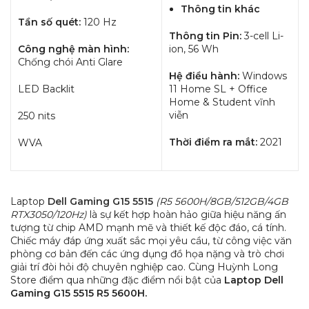
Thông tin khác
Tần số quét:
120 Hz
Thông tin Pin:
3-cell Li-
Công nghệ màn hình:
ion, 56 Wh
Chống chói Anti Glare
Hệ điều hành:
Windows
LED Backlit
11 Home SL + Office
Home & Student vĩnh
viễn
250 nits
Thời điểm ra mắt:
2021
WVA
Laptop
Dell Gaming G15 5515
(R5 5600H/8GB/512GB/4GB
RTX3050/120Hz)
là sự kết hợp hoàn hảo giữa hiệu năng ấn
tượng từ chip AMD mạnh mẽ và thiết kế độc đáo, cá tính.
Chiếc máy đáp ứng xuất sắc mọi yêu cầu, từ công việc văn
phòng cơ bản đến các ứng dụng đồ họa nặng và trò chơi
giải trí đòi hỏi độ chuyên nghiệp cao. Cùng Huỳnh Long
Store điểm qua những đặc điểm nổi bật của
Laptop Dell
Gaming G15 5515 R5 5600H.