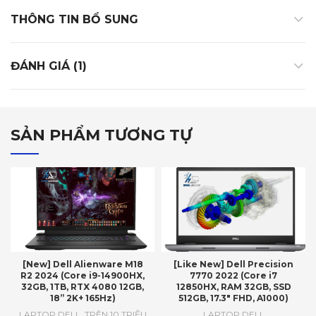
THÔNG TIN BỔ SUNG
ĐÁNH GIÁ (1)
SẢN PHẨM TƯƠNG TỰ
[New] Dell Alienware M18
[Like New] Dell Precision
R2 2024 (Core i9-14900HX,
7770 2022 (Core i7
32GB, 1TB, RTX 4080 12GB,
12850HX, RAM 32GB, SSD
18” 2K+ 165Hz)
512GB, 17.3″ FHD, A1000)
LAPTOP DELL
,
TRÊN 10 TRIỆU
LAPTOP DELL