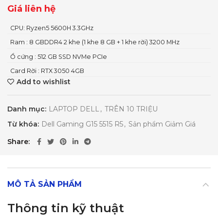
Giá liên hệ
CPU: Ryzen5 5600H 3.3GHz
Ram : 8 GBDDR4 2 khe (1 khe 8 GB + 1 khe rời) 3200 MHz
Ổ cứng : 512 GB SSD NVMe PCIe
Card Rời : RTX 3050 4GB
Add to wishlist
Danh mục:
LAPTOP DELL
,
TRÊN 10 TRIỆU
Từ khóa:
Dell Gaming G15 5515 R5
,
Sản phẩm Giảm Giá
Share
MÔ TẢ SẢN PHẨM
Thông tin kỹ thuật