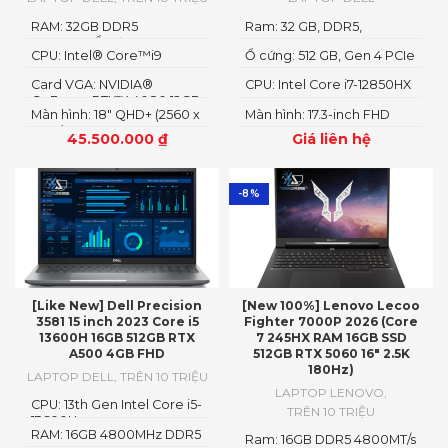
RAM: 32GB DDR5
Ram: 32 GB, DDR5,
4800MHzỔ cứng1TB PCIe
4800MHz
CPU: Intel® Core™i9
Ổ cứng: 512 GB, Gen 4 PCIe
Gen4 M.2 SSD
14900HX
x4 NVMe, SSD
Card VGA: NVIDIA®
CPU: Intel Core i7-12850HX
GeForce RTX™ 4080 12GB
Màn hình: 18" QHD+ (2560 x
Màn hình: 17.3-inch FHD
GDDR6
1600)
1920 x 1080
45.500.000
₫
Giá liên hệ
-8%
[Like New] Dell Precision
[New 100%] Lenovo Lecoo
3581 15 inch 2023 Core i5
Fighter 7000P 2026 (Core
13600H 16GB 512GB RTX
7 245HX RAM 16GB SSD
A500 4GB FHD
512GB RTX 5060 16″ 2.5K
180Hz)
LAPTOP DELL
,
TRÊN 10 TRIỆU
LAPTOP LENOVO
,
CPU: 13th Gen Intel Core i5-
TRÊN 10 TRIỆU
13600H
RAM: 16GB 4800MHz DDR5
Ram: 16GB DDR5 4800MT/s