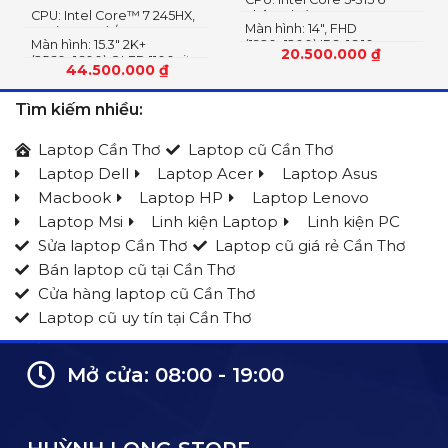
2242 PCIe® 4.0×4 NVMe
CPU: Intel Core™ 7 245HX,
nhân 6 luồng
Màn hình: 14″, FHD
14C (6P + 8E) / 14T
Màn hình: 15.3″ 2K+
(1920x1200) IPS, 16:10
20.500.000
₫
(2560×1600) OLED 1100nits
44.500.000
₫
(peak) / 500nits (typical)
Glossy, 100% DCI-P3, 165Hz,
Tìm kiếm nhiều:
G-SYNC®, DisplayHDR™
True Black 1000
Laptop Cần Thơ
Laptop cũ Cần Thơ
Laptop Dell
Laptop Acer
Laptop Asus
Macbook
Laptop HP
Laptop Lenovo
Laptop Msi
Linh kiện Laptop
Linh kiện PC
Sửa laptop Cần Thơ
Laptop cũ giá rẻ Cần Thơ
Bán laptop cũ tại Cần Thơ
Cửa hàng laptop cũ Cần Thơ
Laptop cũ uy tín tại Cần Thơ
Mở cửa: 08:00 - 19:00