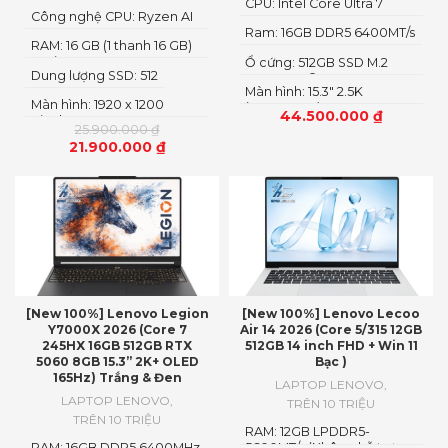
CPU: Intel Core Ultra 7
Công nghệ CPU: Ryzen AI
251HX
5
Ram: 16GB DDR5 6400MT/s
RAM: 16 GB (1 thanh 16 GB)
Loại RAM: DDR5
Ổ cứng: 512GB SSD M.2
Dung lượng SSD: 512
2242 PCIe® 4.0×4 NVMe
Màn hình: 15.3" 2.5K
Màn hình: 1920 x 1200
(2560x1600) OLED
44.500.000
₫
Pixels
25.900.000
₫
21.900.000
₫
[New 100%] Lenovo Legion
[New 100%] Lenovo Lecoo
Y7000X 2026 (Core 7
Air 14 2026 (Core 5/315 12GB
245HX 16GB 512GB RTX
512GB 14 inch FHD + Win 11
5060 8GB 15.3” 2K+ OLED
Bạc )
165Hz) Trắng & Đen
LAPTOP LENOVO
,
LAPTOP LENOVO
,
TRÊN 10 TRIỆU
TRÊN 10 TRIỆU
RAM: 12GB LPDDR5-
RAM: 16GB DDR5 6400MHz
5600MT/s (Không hỗ trợ