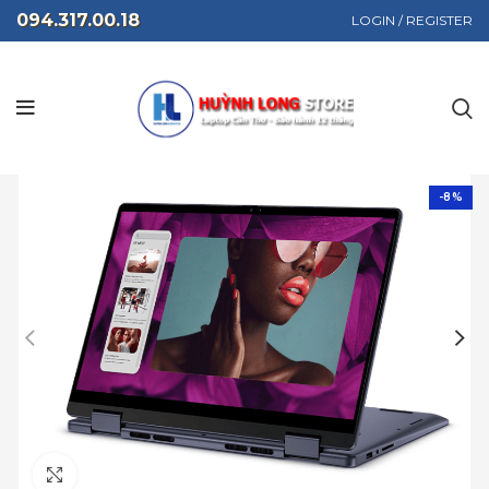
094.317.00.18
LOGIN / REGISTER
-8%
Click to enlarge