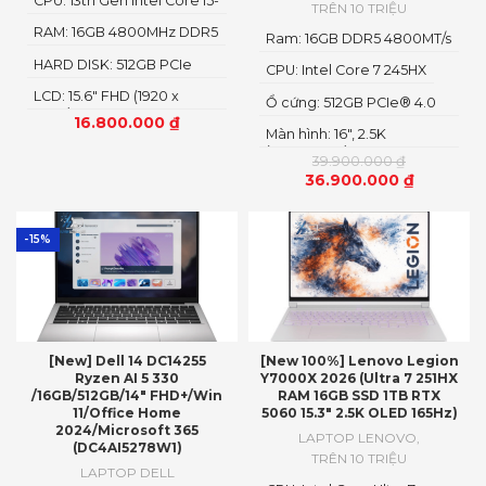
CPU: 13th Gen Intel Core i5-
TRÊN 10 TRIỆU
13600H
RAM: 16GB 4800MHz DDR5
Ram: 16GB DDR5 4800MT/s
HARD DISK: 512GB PCIe
CPU: Intel Core 7 245HX
NMVe SSD
LCD: 15.6" FHD (1920 x
Ổ cứng: 512GB PCIe® 4.0
1080)
M.2 2280 SSD
16.800.000
₫
Màn hình: 16″, 2.5K
(2560x1600) IPS, LED
39.900.000
₫
36.900.000
₫
-15%
[New] Dell 14 DC14255
[New 100%] Lenovo Legion
Ryzen AI 5 330
Y7000X 2026 (Ultra 7 251HX
/16GB/512GB/14″ FHD+/Win
RAM 16GB SSD 1TB RTX
11/Office Home
5060 15.3″ 2.5K OLED 165Hz)
2024/Microsoft 365
LAPTOP LENOVO
,
(DC4AI5278W1)
TRÊN 10 TRIỆU
LAPTOP DELL