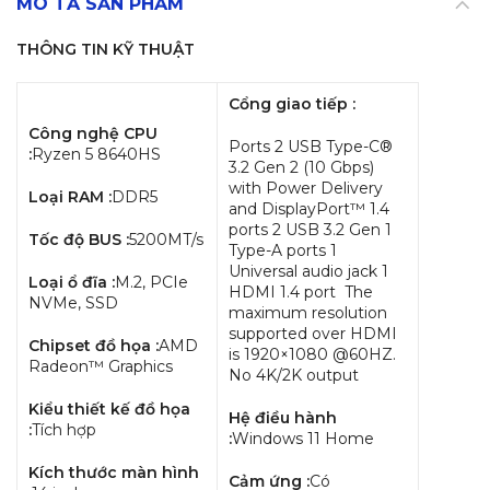
MÔ TẢ SẢN PHẨM
THÔNG TIN KỸ THUẬT
Cổng giao tiếp :
Công nghệ CPU
Ports 2 USB Type-C®
:
Ryzen 5 8640HS
3.2 Gen 2 (10 Gbps)
with Power Delivery
Loại RAM :
DDR5
and DisplayPort™ 1.4
ports 2 USB 3.2 Gen 1
Tốc độ BUS :
5200MT/s
Type-A ports 1
Universal audio jack 1
Loại ổ đĩa :
M.2, PCIe
HDMI 1.4 port
The
NVMe, SSD
maximum resolution
supported over HDMI
Chipset đồ họa :
AMD
is 1920×1080 @60HZ.
Radeon™ Graphics
No 4K/2K output
Kiểu thiết kế đồ họa
Hệ điều hành
:
Tích hợp
:
Windows 11 Home
Kích thước màn hình
Cảm ứng :
Có