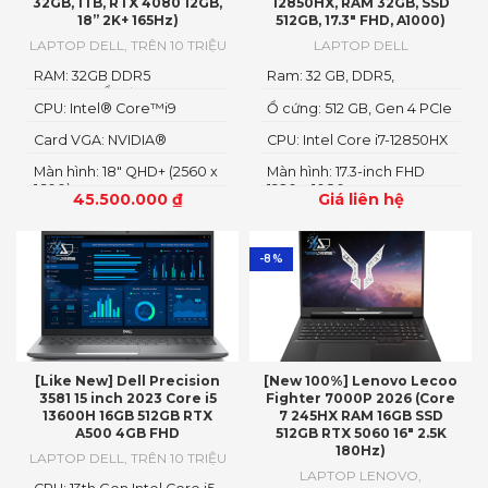
32GB, 1TB, RTX 4080 12GB,
12850HX, RAM 32GB, SSD
18” 2K+ 165Hz)
512GB, 17.3″ FHD, A1000)
LAPTOP DELL
,
TRÊN 10 TRIỆU
LAPTOP DELL
RAM: 32GB DDR5
Ram: 32 GB, DDR5,
4800MHzỔ cứng1TB PCIe
4800MHz
CPU: Intel® Core™i9
Ổ cứng: 512 GB, Gen 4 PCIe
Gen4 M.2 SSD
14900HX
x4 NVMe, SSD
Card VGA: NVIDIA®
CPU: Intel Core i7-12850HX
GeForce RTX™ 4080 12GB
Màn hình: 18" QHD+ (2560 x
Màn hình: 17.3-inch FHD
GDDR6
1600)
1920 x 1080
45.500.000
₫
Giá liên hệ
-8%
[Like New] Dell Precision
[New 100%] Lenovo Lecoo
3581 15 inch 2023 Core i5
Fighter 7000P 2026 (Core
13600H 16GB 512GB RTX
7 245HX RAM 16GB SSD
A500 4GB FHD
512GB RTX 5060 16″ 2.5K
180Hz)
LAPTOP DELL
,
TRÊN 10 TRIỆU
LAPTOP LENOVO
,