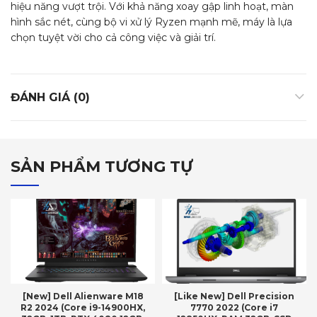
hiệu năng vượt trội. Với khả năng xoay gập linh hoạt, màn
hình sắc nét, cùng bộ vi xử lý Ryzen mạnh mẽ, máy là lựa
chọn tuyệt vời cho cả công việc và giải trí.
ĐÁNH GIÁ (0)
SẢN PHẨM TƯƠNG TỰ
[New] Dell Alienware M18
[Like New] Dell Precision
R2 2024 (Core i9-14900HX,
7770 2022 (Core i7