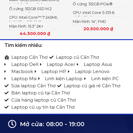
Ổ cứng: 512GB PCIe®
(có thể nâng cấp)
nâng cấp)
Ổ cứng: 512GB SSD M.2
NVMe™ M.2 SSD
CPU: Intel Core 5-315 6
2242 PCIe® 4.0×4 NVMe
CPU: Intel Core™ 7 245HX,
nhân 6 luồng
Màn hình: 14″, FHD
14C (6P + 8E) / 14T
Màn hình: 15.3″ 2K+
(1920x1200) IPS, 16:10
20.500.000
₫
(2560×1600) OLED 1100nits
44.500.000
₫
(peak) / 500nits (typical)
Glossy, 100% DCI-P3, 165Hz,
Tìm kiếm nhiều:
G-SYNC®, DisplayHDR™
True Black 1000
Laptop Cần Thơ
Laptop cũ Cần Thơ
Laptop Dell
Laptop Acer
Laptop Asus
Macbook
Laptop HP
Laptop Lenovo
Laptop Msi
Linh kiện Laptop
Linh kiện PC
Sửa laptop Cần Thơ
Laptop cũ giá rẻ Cần Thơ
Bán laptop cũ tại Cần Thơ
Cửa hàng laptop cũ Cần Thơ
Laptop cũ uy tín tại Cần Thơ
Mở cửa: 08:00 - 19:00