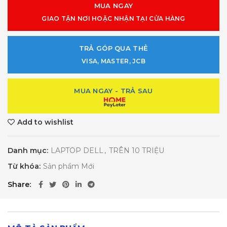
MUA NGAY
GIAO TẬN NƠI HOẶC NHẬN TẠI CỬA HÀNG
TRẢ GÓP QUA THẺ
VISA, MASTER, JCB
MUA NGAY - TRẢ SAU
Add to wishlist
Danh mục:
LAPTOP DELL
,
TRÊN 10 TRIỆU
Từ khóa:
Sản phẩm Mới
Share