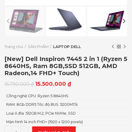
Trang chủ
SẢN PHẨM
LAPTOP DELL
[New] Dell Inspiron 7445 2 in 1 (Ryzen 5
8640HS, Ram 8GB,SSD 512GB, AMD
Radeon,14 FHD+ Touch)
15.500.000
₫
16.790.000
₫
Công nghệ CPU :Ryzen 5 8640HS
RAM: 8Gb DDR5 Tốc độ BUS :5200MT/s
Loại ổ đĩa :512GB M.2, PCIe NVMe, SSD
Màn hình 14 inch FHD+ (1920 x 1200 pixels)