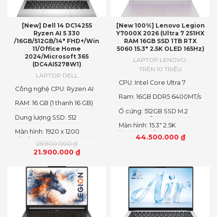
[New] Dell 14 DC14255
[New 100%] Lenovo Legion
Ryzen AI 5 330
Y7000X 2026 (Ultra 7 251HX
/16GB/512GB/14″ FHD+/Win
RAM 16GB SSD 1TB RTX
11/Office Home
5060 15.3″ 2.5K OLED 165Hz)
2024/Microsoft 365
LAPTOP LENOVO
,
(DC4AI5278W1)
TRÊN 10 TRIỆU
LAPTOP DELL
CPU: Intel Core Ultra 7
Công nghệ CPU: Ryzen AI
251HX
5
Ram: 16GB DDR5 6400MT/s
RAM: 16 GB (1 thanh 16 GB)
Loại RAM: DDR5
Ổ cứng: 512GB SSD M.2
Dung lượng SSD: 512
2242 PCIe® 4.0×4 NVMe
Màn hình: 15.3" 2.5K
Màn hình: 1920 x 1200
(2560x1600) OLED
44.500.000
₫
Pixels
25.900.000
₫
21.900.000
₫