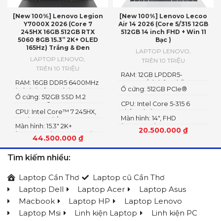
[New 100%] Lenovo Legion
[New 100%] Lenovo Lecoo
Y7000X 2026 (Core 7
Air 14 2026 (Core 5/315 12GB
245HX 16GB 512GB RTX
512GB 14 inch FHD + Win 11
5060 8GB 15.3” 2K+ OLED
Bạc )
165Hz) Trắng & Đen
LAPTOP LENOVO
,
LAPTOP LENOVO
,
TRÊN 10 TRIỆU
TRÊN 10 TRIỆU
RAM: 12GB LPDDR5-
RAM: 16GB DDR5 6400MHz
5600MT/s (Không hỗ trợ
Ổ cứng: 512GB PCIe®
(có thể nâng cấp)
nâng cấp)
Ổ cứng: 512GB SSD M.2
NVMe™ M.2 SSD
CPU: Intel Core 5-315 6
2242 PCIe® 4.0×4 NVMe
CPU: Intel Core™ 7 245HX,
nhân 6 luồng
Màn hình: 14″, FHD
14C (6P + 8E) / 14T
Màn hình: 15.3″ 2K+
(1920x1200) IPS, 16:10
20.500.000
₫
(2560×1600) OLED 1100nits
44.500.000
₫
(peak) / 500nits (typical)
Glossy, 100% DCI-P3, 165Hz,
Tìm kiếm nhiều:
G-SYNC®, DisplayHDR™
True Black 1000
Laptop Cần Thơ
Laptop cũ Cần Thơ
Laptop Dell
Laptop Acer
Laptop Asus
Macbook
Laptop HP
Laptop Lenovo
Laptop Msi
Linh kiện Laptop
Linh kiện PC