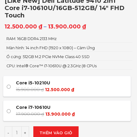
[Like New] Dell Latitude 9410 2in1
Core i7-10610U/16GB-512GB/ 14″ FHD
Touch
12.500.000
₫
–
13.900.000
₫
RAM: 16GB DDR4 2133 MHz
Màn hình: 14 inch FHD (1920 x 1080) – Cảm Ứng
Ổ cứng: 512GB M.2 PCIe NVMe Class 40 SSD
CPU: Intel® Core™ i7-10610U @ 2.3GHz (8 CPUs
Core i5-10210U
15.900.000
₫
12.500.000
₫
Core i7-10610U
17.900.000
₫
13.900.000
₫
THÊM VÀO GIỎ