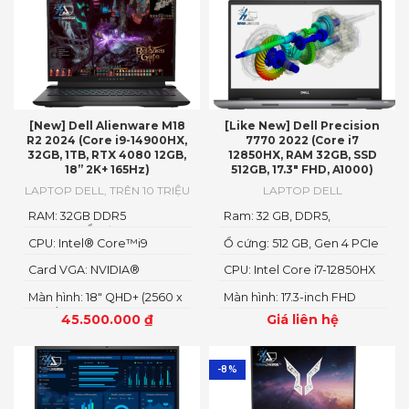
[New] Dell Alienware M18
[Like New] Dell Precision
R2 2024 (Core i9-14900HX,
7770 2022 (Core i7
32GB, 1TB, RTX 4080 12GB,
12850HX, RAM 32GB, SSD
18” 2K+ 165Hz)
512GB, 17.3″ FHD, A1000)
LAPTOP DELL
,
TRÊN 10 TRIỆU
LAPTOP DELL
RAM: 32GB DDR5
Ram: 32 GB, DDR5,
4800MHzỔ cứng1TB PCIe
4800MHz
CPU: Intel® Core™i9
Ổ cứng: 512 GB, Gen 4 PCIe
Gen4 M.2 SSD
14900HX
x4 NVMe, SSD
Card VGA: NVIDIA®
CPU: Intel Core i7-12850HX
GeForce RTX™ 4080 12GB
Màn hình: 18" QHD+ (2560 x
Màn hình: 17.3-inch FHD
GDDR6
1600)
1920 x 1080
45.500.000
₫
Giá liên hệ
-8%