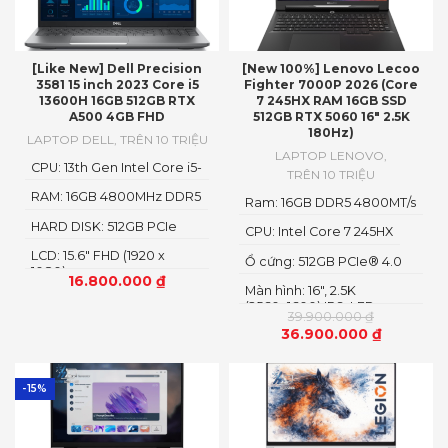
[Like New] Dell Precision
[New 100%] Lenovo Lecoo
3581 15 inch 2023 Core i5
Fighter 7000P 2026 (Core
13600H 16GB 512GB RTX
7 245HX RAM 16GB SSD
A500 4GB FHD
512GB RTX 5060 16″ 2.5K
180Hz)
LAPTOP DELL
,
TRÊN 10 TRIỆU
LAPTOP LENOVO
,
CPU: 13th Gen Intel Core i5-
TRÊN 10 TRIỆU
13600H
RAM: 16GB 4800MHz DDR5
Ram: 16GB DDR5 4800MT/s
HARD DISK: 512GB PCIe
CPU: Intel Core 7 245HX
NMVe SSD
LCD: 15.6" FHD (1920 x
Ổ cứng: 512GB PCIe® 4.0
1080)
M.2 2280 SSD
16.800.000
₫
Màn hình: 16″, 2.5K
(2560x1600) IPS, LED
39.900.000
₫
36.900.000
₫
-15%