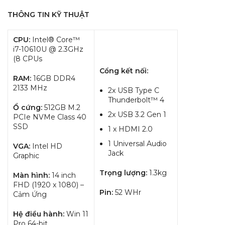
THÔNG TIN KỸ THUẬT
CPU:
Intel® Core™
i7-10610U @ 2.3GHz
(8 CPUs
Cổng kết nối:
RAM:
16GB DDR4
2133 MHz
2x USB Type C
Thunderbolt™ 4
Ổ cứng:
512GB M.2
2x USB 3.2 Gen 1
PCIe NVMe Class 40
SSD
1 x HDMI 2.0
1 Universal Audio
VGA:
Intel HD
Jack
Graphic
Trọng lượng:
1.3kg
Màn hình:
14 inch
FHD (1920 x 1080) –
Pin:
52 WHr
Cảm Ứng
Hệ điều hành:
Win 11
Pro 64-bit