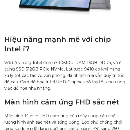
Hiệu năng mạnh mẽ với chip
Intel i7
Với bộ vi xử lý Intel Core i7-10610U, RAM 16GB DDR4, và ổ
cứng SSD 512GB PCIe NVMe, Latitude 9410 có khả năng
xử lý tốt các tác vụ văn phòng, đa nhiệm mà vẫn duy trì tốc
độ cao. Card đồ họa Intel UHD Graphics hỗ trợ tốt cho công
việc đồ họa nhẹ nhàng.
Màn hình cảm ứng FHD sắc nét
Màn hình 14 inch FHD cảm ứng của máy cung cấp chất
lượng hình ảnh sắc nét và sống động. Lớp phủ chống chói
giúp sử dụng dễ dàng dưới ánh sáng mạnh. Độ sáng 250