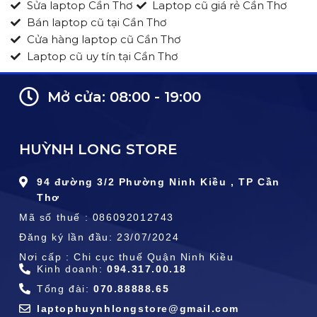
Sửa laptop Cần Thơ
Laptop cũ giá rẻ Cần Thơ
Bán laptop cũ tại Cần Thơ
Cửa hàng laptop cũ Cần Thơ
Laptop cũ uy tín tại Cần Thơ
Mở cửa: 08:00 - 19:00
HUỲNH LONG STORE
94 đường 3/2 Phường Ninh Kiều , TP Cần
Thơ
Mã số thuế : 086092012743
Đăng ký lần đầu: 23/07/2024
Nơi cấp : Chi cục thuế Quận Ninh Kiều
Kinh doanh:
094.317.00.18
Tổng đài:
070.88888.65
laptophuynhlongstore@gmail.com