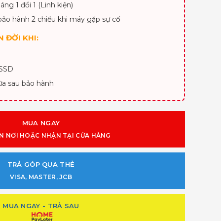
áng 1 đổi 1 (Linh kiện)
bảo hành 2 chiều khi máy gặp sự cố
 ĐỜI KHI:
 SSD
ữa sau bảo hành
MUA NGAY
N NƠI HOẶC NHẬN TẠI CỬA HÀNG
TRẢ GÓP QUA THẺ
VISA, MASTER, JCB
MUA NGAY - TRẢ SAU