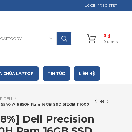
LOGIN / REGISTER
0
₫
 CATEGORY
0
items
A CHỮA LAPTOP
TIN TỨC
LIÊN HỆ
P DELL
on 5540 i7 9850H Ram 16GB SSD 512GB T1000
8%] Dell Precision
50H Ram 16GB SSD