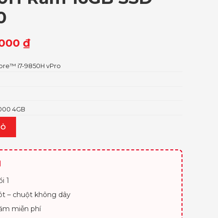
0
.000
₫
 Core™ i7-9850H vPro
1000 4GB
IỎ
H
i 1
lót – chuột không dây
ăm miễn phí