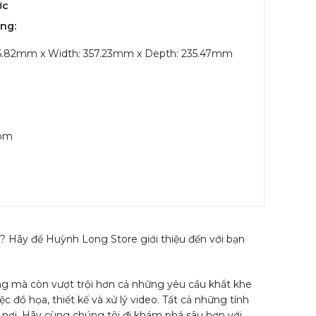
ớc
ng:
/16.82mm x Width: 357.23mm x Depth: 235.47mm
hôm
? Hãy để Huỳnh Long Store giới thiệu đến với bạn
ứng mà còn vượt trội hơn cả những yêu cầu khắt khe
c đồ họa, thiết kế và xử lý video. Tất cả những tính
 nơi. Hãy cùng chúng tôi đi khám phá sâu hơn với