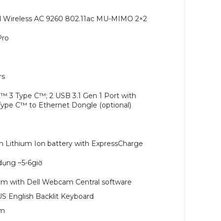
d Wireless AC 9260 802.11ac MU-MIMO 2×2
Pro
rs
t™ 3 Type C™; 2 USB 3.1 Gen 1 Port with
Type C™ to Ethernet Dongle (optional)
h Lithium Ion battery with ExpressCharge
dụng ~5-6giờ
m with Dell Webcam Central software
US English Backlit Keyboard
̉m