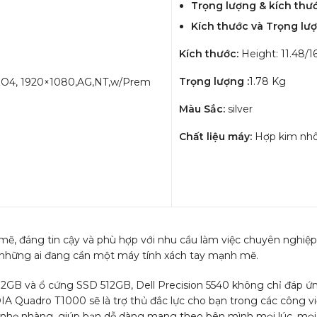
Trọng lượng & kích thư
Kích thước và Trọng lượ
Kích thước:
Height: 11.48
Trọng lượng :
1.78 Kg
GZO4, 1920×1080,AG,NT,w/Prem
Màu Sắc:
silver
Chất liệu máy:
Hợp kim n
ẽ, đáng tin cậy và phù hợp với nhu cầu làm việc chuyên nghiệp
 những ai đang cần một máy tính xách tay mạnh mẽ.
i 32GB và ổ cứng SSD 512GB, Dell Precision 5540 không chỉ đáp 
IA Quadro T1000 sẽ là trợ thủ đắc lực cho bạn trong các công việ
, nhẹ nhàng, giúp bạn dễ dàng mang theo bên mình mọi lúc, mọi