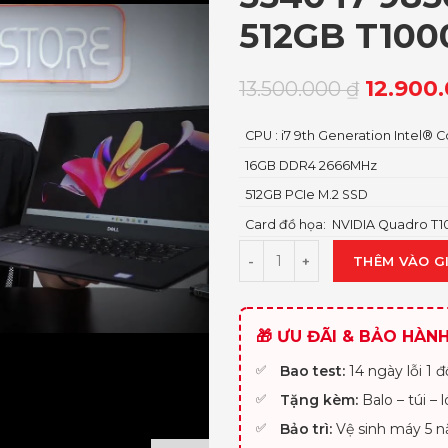
512GB T100
12.900
13.500.000
₫
CPU : i7 9th Generation Intel®
16GB DDR4 2666MHz
512GB PCIe M.2 SSD
Card đồ họa: NVIDIA Quadro T
THÊM VÀO G
🎁 ƯU ĐÃI & BẢO HÀN
Bao test:
14 ngày lỗi 1 đổ
Tặng kèm:
Balo – túi – 
Bảo trì:
Vệ sinh máy 5 n