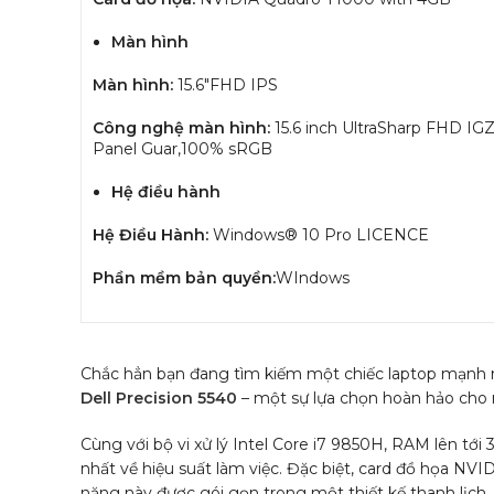
Màn hình
Màn hình:
15.6″FHD IPS
Công nghệ màn hình:
15.6 inch UltraSharp FHD I
Panel Guar,100% sRGB
Hệ điều hành
Hệ Điều Hành:
Windows® 10 Pro LICENCE
Phần mềm bản quyền:
WIndows
Chắc hẳn bạn đang tìm kiếm một chiếc laptop mạnh m
Dell Precision 5540
– một sự lựa chọn hoàn hảo cho
Cùng với bộ vi xử lý Intel Core i7 9850H, RAM lên tớ
nhất về hiệu suất làm việc. Đặc biệt, card đồ họa NVID
năng này được gói gọn trong một thiết kế thanh lịch