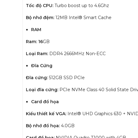
Tốc độ CPU:
Turbo boost up to 4.6Ghz
Bộ nhớ đệm:
12MB Intel® Smart Cache
RAM
Ram: 16
GB
Loại Ram:
DDR4 2666MHz Non-ECC
Đĩa Cứng
Đĩa cứng:
512GB SSD PCIe
Loại đĩa cứng:
PCIe NVMe Class 40 Solid State Dri
Card đồ họa
Kiểu thiết kế VGA:
Intel® UHD Graphics 630 + NVI
Bộ nhớ đồ họa:
4.0GB
Card đồ họa:
NVIDIA Quadro T1000 with 4GB