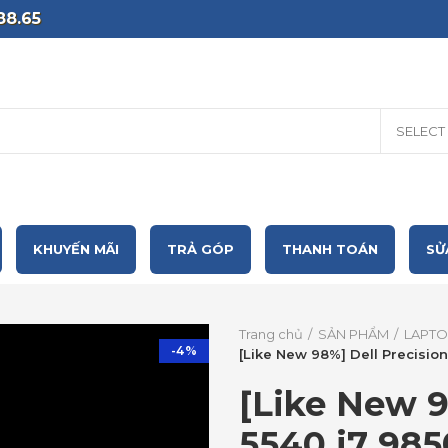
88.65
SELECT
KHUYẾN MÃI
TRẢ GÓP
THANH TOÁN
SỬ
Trang chủ
SẢN PHẨM
LAPTO
-4%
[Like New 98%] Dell Precisi
[Like New 9
5540 i7 98