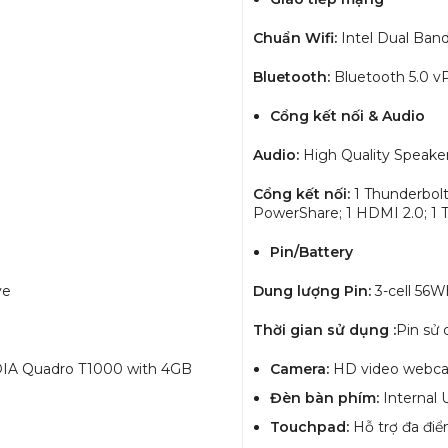
Chuẩn Wifi:
Intel Dual Ban
Bluetooth:
Bluetooth 5.0 v
Cổng kết nối & Audio
Audio:
High Quality Speake
Cổng kết nối:
1 Thunderbol
PowerShare; 1 HDMI 2.0; 1 
Pin/Battery
ve
Dung lượng Pin:
3-cell 56W
Thời gian sử dụng :
Pin sử 
DIA Quadro T1000 with 4GB
Camera:
HD video webca
Đèn bàn phím:
Internal 
Touchpad:
Hỗ trợ đa điê