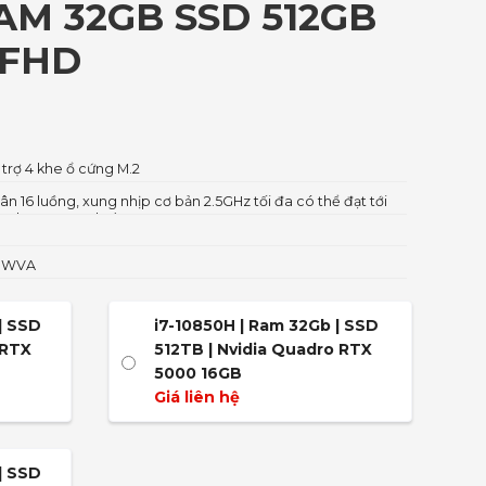
RAM 32GB SSD 512GB
 FHD
 trợ 4 khe ổ cứng M.2
hân 16 luồng, xung nhịp cơ bản 2.5GHz tối đa có thể đạt tới
ntel Smart Cache)
0) WVA
| SSD
i7-10850H | Ram 32Gb | SSD
 RTX
512TB | Nvidia Quadro RTX
5000 16GB
Giá liên hệ
| SSD