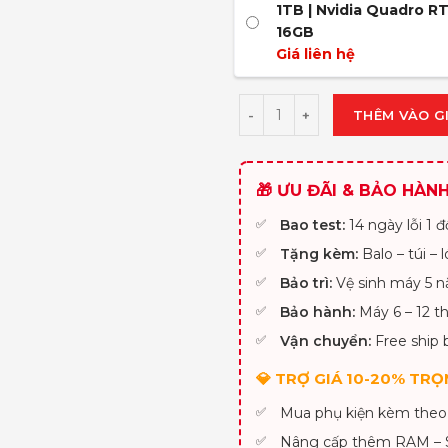
1TB | Nvidia Quadro R
16GB
Giá liên hệ
THÊM VÀO G
🎁 ƯU ĐÃI & BẢO HÀN
Bao test:
14 ngày lỗi 1 đổ
Tặng kèm:
Balo – túi – 
Bảo trì:
Vệ sinh máy 5 n
Bảo hành:
Máy 6 – 12 th
Vận chuyển:
Free ship 
💎 TRỢ GIÁ 10-20% TRỌN
Mua phụ kiện kèm theo
Nâng cấp thêm RAM –