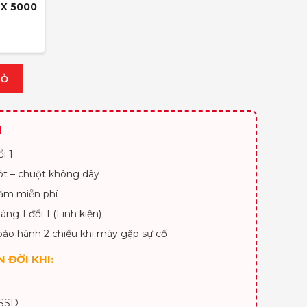
TX 5000
IỎ
H
i 1
lót – chuột không dây
ăm miễn phí
áng 1 đổi 1 (Linh kiện)
bảo hành 2 chiều khi máy gặp sự cố
 ĐỜI KHI:
 SSD