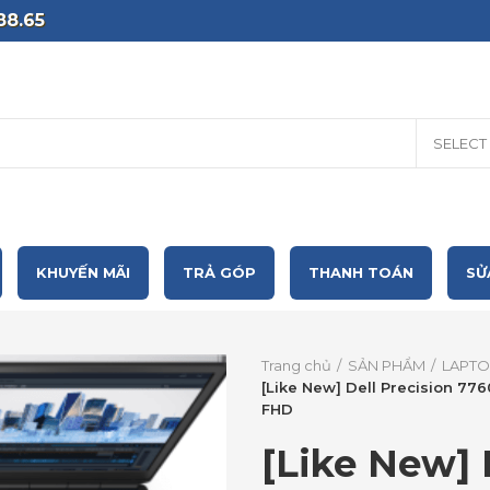
88.65
SELECT
KHUYẾN MÃI
TRẢ GÓP
THANH TOÁN
SỬ
Trang chủ
SẢN PHẨM
LAPTO
[Like New] Dell Precision 7
FHD
[Like New] 