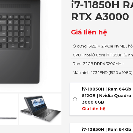
i7-11850H 
RTX A3000
Giá liên hệ
Ổ cứng: 512B M.2 PCIe NVME , hỗ
CPU : Intel® Core i7 11850H (8 n
4.8GHz với Turbo Boost, 24MB I
Ram: 32GB DDR4 3200MHz
Màn hình: 17.3″ FHD (1920 x 108
i7-10850H | Ram 64Gb 
512GB | Nvidia Quadro
3000 6GB
Giá liên hệ
i7-10850H | Ram 64Gb 