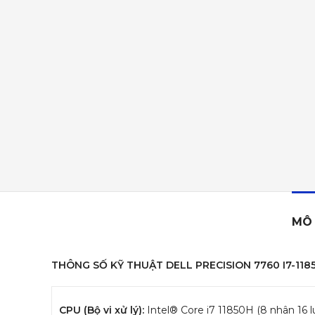
MÔ 
THÔNG SỐ KỸ THUẬT DELL PRECISION 7760 I7-118
CPU (Bộ vi xử lý):
Intel® Core i7 11850H (8 nhân 16 l