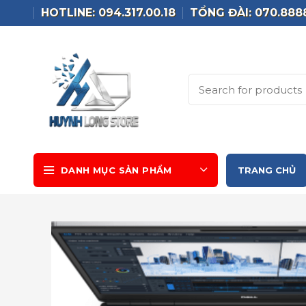
HOTLINE: 094.317.00.18
TỔNG ĐÀI: 070.888
DANH MỤC SẢN PHẨM
TRANG CHỦ