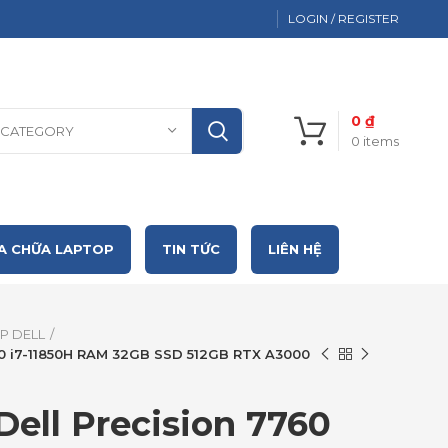
LOGIN / REGISTER
0
₫
 CATEGORY
0
items
A CHỮA LAPTOP
TIN TỨC
LIÊN HỆ
P DELL
760 i7-11850H RAM 32GB SSD 512GB RTX A3000
Dell Precision 7760