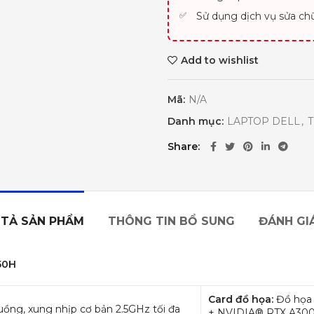
Sử dụng dịch vụ sửa ch
Add to wishlist
Mã:
N/A
Danh mục:
LAPTOP DELL
,
T
Share
TẢ SẢN PHẨM
THÔNG TIN BỔ SUNG
ĐÁNH GIÁ
50H
Card đồ họa:
Đồ họa 
uồng, xung nhịp cơ bản 2.5GHz tối đa
+ NVIDIA® RTX A30