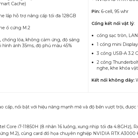
Smart Cache)
Pin:
6-cell, 95 whr
 lắp hỗ trợ nâng cấp tối đa 128GB
Cổng kết nối vật lý
:
he ổ cứng M.2
cổng sạc tròn, LAN
 chống lóa, không cảm ứng, độ sáng
1 cổng mini Display
ồi hình ảnh 35ms, độ phủ màu 45%
3 cổng USB-A 3.2 G
2 cổng Thunderbolt
nghe, khe khóa vật
Kết nối không dây:
W
o cấp, nổi bật với hiệu năng mạnh mẽ và độ bền vượt trội, được 
ntel Core i7-11850H (8 nhân 16 luồng, xung nhịp tối đa 4.8GHz)
cứng M.2), cùng card đồ họa chuyên nghiệp NVIDIA RTX A3000 