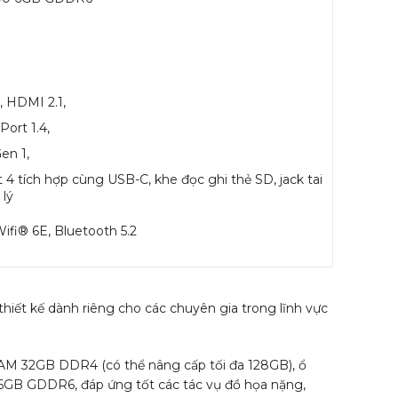
, HDMI 2.1,
Port 1.4,
en 1,
 4 tích hợp cùng USB-C, khe đọc ghi thẻ SD, jack tai
 lý
ifi® 6E, Bluetooth 5.2
thiết kế dành riêng cho các chuyên gia trong lĩnh vực
, RAM 32GB DDR4 (có thể nâng cấp tối đa 128GB), ổ
6GB GDDR6, đáp ứng tốt các tác vụ đồ họa nặng,