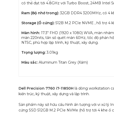
có thể đạt tới 4.8GHz với Turbo Boost, 24MB Intel 
Ram (Bộ nhớ trong):
32GB DDR4 3200MHz, có 4 khe
Storage (Ổ cứng):
512B M.2 PCIe NVME , hỗ trợ 4 k
Màn hình:
17.3″ FHD (1920 x 1080) WVA, màn nhám,
màn 220nits, tần số quét màn 60Hz, tốc độ phản h
NTSC, phù hợp lập trình, kỹ thuật, xây dựng.
Trọng lượng:
3.01kg
Màu sắc:
Aluminum Titan Grey (Xám)
Dell Precision 7760 i7-11850H
là dòng workstation ca
kiến trúc, kỹ thuật, xây dựng và lập trình.
Sản phẩm này sở hữu cấu hình ấn tượng với vi xử lý I
cứng SSD 512GB M.2 PCIe NVMe (hỗ trợ tới 4 khe ổ 