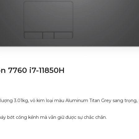
on 7760 i7-11850H
ng lượng 3.01kg, vỏ kim loại màu Aluminum Titan Grey sang trọng,
p máy bớt cồng kềnh mà vẫn giữ được sự chắc chắn.