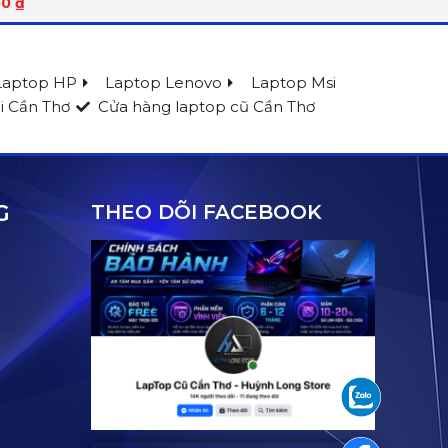
00
₫
Laptop HP
Laptop Lenovo
Laptop Msi
i Cần Thơ
Cửa hàng laptop cũ Cần Thơ
G
THEO DÕI FACEBOOK