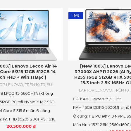
-9%
00%] Lenovo Lecoo Air 14
[New 100%] Lenovo Le
(Core 5/315 12GB 512GB 14
R7000X AHP11 2026 (AI R
nch FHD + Win 11 Bạc )
H255 16GB 512GB RTX 50
15.3 inch 2.5K 165Hz O
TOP LENOVO
,
TRÊN 10 TRIỆU
LAPTOP LENOVO
,
TRÊN 10 
GB LPDDR5-5600MT/s (Không
âng cấp)
CPU: AMD Ryzen™ 7 H 255
 512GB PCIe® NVMe™ M.2 SSD
RAM: 16GB DDR5-5600Mhz (hỗ 
el Core 5-315 6 nhân 6 luồng
cấp)
Ổ cứng: 1TB PCIe® 4.0 NVME S
 14″, FHD (1920x1200) IPS, 16:10
Màn hình :15.3" 2.5K (2560x160
20.500.000
₫