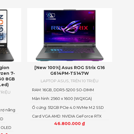
gion
[New 100%] Asus ROG Strix G16
yzen 7-
G614PM-TS147W
60 8GB
LAPTOP ASUS
,
TRÊN 10 TRIỆU
Led)
RAM: 16GB, DDR5-5200 SO-DIMM
TRIỆU
Màn hình: 2560 x 1600 (WQXGA)
Ổ cứng: 512GB PCIe 4.0 NVMe M.2 SSD
trợ nâng
Card VGA AMD: NVIDIA GeForce RTX
SD
5060 8GB GDDR7 AMD Radeon
46.800.000
₫
Graphics
0) OLED