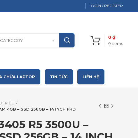
LOGIN / REGISTER
0
₫
 CATEGORY
0
items
A CHỮA LAPTOP
TIN TỨC
LIÊN HỆ
0 TRIỆU
RAM 4GB – SSD 256GB – 14 INCH FHD
 3405 R5 3500U –
SSD 256GB – 14 INCH