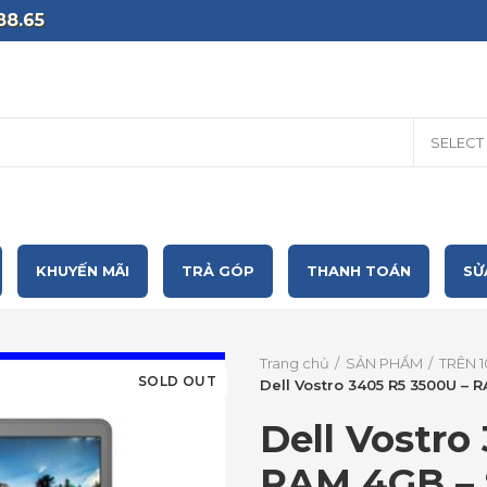
88.65
SELECT
KHUYẾN MÃI
TRẢ GÓP
THANH TOÁN
SỬ
Trang chủ
SẢN PHẨM
TRÊN 1
SOLD OUT
Dell Vostro 3405 R5 3500U – 
Dell Vostro
RAM 4GB – 