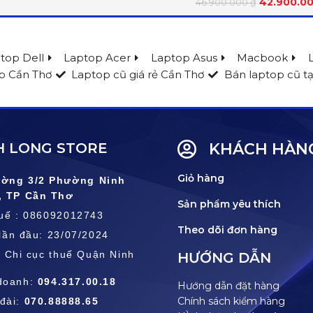
42.900.0
46.900.000
₫
top Dell
Laptop Acer
Laptop Asus
Macbook
p Cần Thơ
Laptop cũ giá rẻ Cần Thơ
Bán laptop cũ tạ
 LONG STORE
KHÁCH HÀN
Giỏ hàng
ường 3/2 Phường Ninh
, TP Cần Thơ
Sản phẩm yêu thích
huế : 086092012743
Theo dõi đơn hàng
lần đầu: 23/07/2024
: Chi cục thuế Quận Ninh
HƯỚNG DẪN
doanh:
094.317.00.18
Hướng dẫn đặt hàng
Chính sách kiểm hàng
đài:
070.88888.65