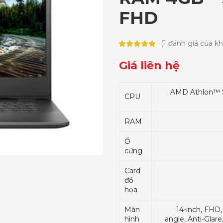
FHD
(
1
đánh giá của k
Giá liên hệ
AMD Athlon™ S
CPU
RAM
Ổ
cứng
Card
đồ
họa
Màn
14-inch, FHD,
hình
angle, Anti-Glar