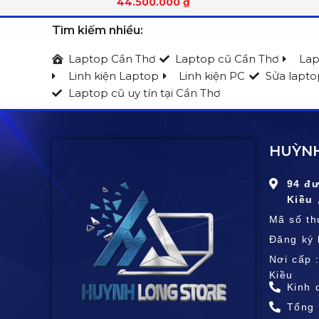
44.500.000
₫
100% DCI-P3, 165Hz, G-SYNC®,
DisplayHDR™ True Black 1000
Tìm kiếm nhiều:
Laptop Cần Thơ
Laptop cũ Cần Thơ
Lap
Linh kiện Laptop
Linh kiện PC
Sửa lapto
Laptop cũ uy tín tại Cần Thơ
HUỲNH
94 đ
Kiều 
Mã số t
Đăng ký 
Nơi cấp 
Kiều
Kinh 
Tổng 