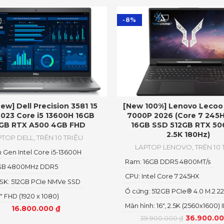
-8%
New] Dell Precision 3581 15
[New 100%] Lenovo Lecoo 
2023 Core i5 13600H 16GB
7000P 2026 (Core 7 245
GB RTX A500 4GB FHD
16GB SSD 512GB RTX 50
2.5K 180Hz)
PTOP DELL
,
TRÊN 10 TRIỆU
LAPTOP LENOVO
,
TRÊN 10 
h Gen Intel Core i5-13600H
Ram: 16GB DDR5 4800MT/s
GB 4800MHz DDR5
CPU: Intel Core 7 245HX
SK: 512GB PCIe NMVe SSD
Ổ cứng: 512GB PCIe® 4.0 M.2 2
6" FHD (1920 x 1080)
Màn hình: 16″, 2.5K (2560x1600) 
16.800.000
₫
36.900.0
39.900.000
₫