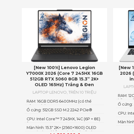
[New 100%] Lenovo Legion
[New 1
Y7000X 2026 (Core 7 245HX 16GB
2026 
512GB RTX 5060 8GB 15.3” 2K+
i
OLED 165Hz) Trắng & Đen
LAP
LAPTOP LENOVO
,
TRÊN 10 TRIỆU
RAM: 12
hỗ trợ n
RAM: 16GB DDR5 6400MHz (có thể
Ổ cứng:
nâng cấp)
Ổ cứng: 512GB SSD M.2 2242 PCIe®
CPU: Int
4.0×4 NVMe
CPU: Intel Core™ 7 245HX, 14C (6P + 8E)
Màn hình:
/ 14T
Màn hình: 15.3″ 2K+ (2560×1600) OLED
1100nits (peak) / 500nits (typical) Glossy,