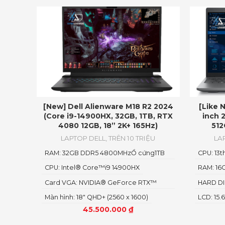
[New] Dell Alienware M18 R2 2024
[Like 
(Core i9-14900HX, 32GB, 1TB, RTX
inch 
4080 12GB, 18” 2K+ 165Hz)
512
LAPTOP DELL
,
TRÊN 10 TRIỆU
LA
RAM: 32GB DDR5 4800MHzỔ cứng1TB
CPU: 13t
PCIe Gen4 M.2 SSD
CPU: Intel® Core™i9 14900HX
RAM: 16
Card VGA: NVIDIA® GeForce RTX™
HARD DI
4080 12GB GDDR6
Màn hình: 18" QHD+ (2560 x 1600)
LCD: 15.
45.500.000
₫