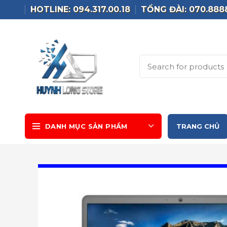
HOTLINE: 094.317.00.18
TỔNG ĐÀI: 070.888
DANH MỤC SẢN PHẨM
TRANG CHỦ