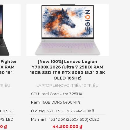
Fighter
[New 100%] Lenovo Legion
HX RAM
Y7000X 2026 (Ultra 7 251HX RAM
60 16″
16GB SSD 1TB RTX 5060 15.3″ 2.5K
OLED 165Hz)
TRIỆU
LAPTOP LENOVO
,
TRÊN 10 TRIỆU
CPU: Intel Core Ultra 7 251HX
Ram: 16GB DDR5 6400MT/s
280 SSD
Ổ cứng: 512GB SSD M.2 2242 PCIe®
4.0×4 NVMe
IPS, LED
Màn hình: 15.3" 2.5K (2560x1600) OLED
00
₫
44.500.000
₫