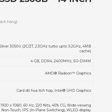
hách hàng)
ilver 3050U (2C/2T, 2.3GHz turbo upto 3.2GHz, 4MB
cache)
4 GB, DDR4, 2400MHz, SO-DIMM
AMD® Radeon™ Graphics
Card đồ họa tích hợp, Intel® UHD Graphics
 1920 x 1080, 60 Hz, 220 Nits, 45% CG, Wide-veiwing
e, Non-Touch, IPS (In-Plane Switching), WLED display