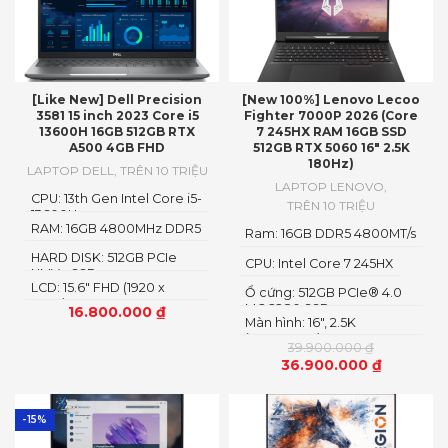
[Like New] Dell Precision
[New 100%] Lenovo Lecoo
3581 15 inch 2023 Core i5
Fighter 7000P 2026 (Core
13600H 16GB 512GB RTX
7 245HX RAM 16GB SSD
A500 4GB FHD
512GB RTX 5060 16″ 2.5K
180Hz)
LAPTOP DELL
,
TRÊN 10 TRIỆU
LAPTOP LENOVO
,
CPU: 13th Gen Intel Core i5-
TRÊN 10 TRIỆU
13600H
RAM: 16GB 4800MHz DDR5
Ram: 16GB DDR5 4800MT/s
HARD DISK: 512GB PCIe
CPU: Intel Core 7 245HX
NMVe SSD
LCD: 15.6" FHD (1920 x
Ổ cứng: 512GB PCIe® 4.0
1080)
M.2 2280 SSD
16.800.000
₫
Màn hình: 16″, 2.5K
(2560x1600) IPS, LED
39.900.000
₫
36.900.000
₫
-15%