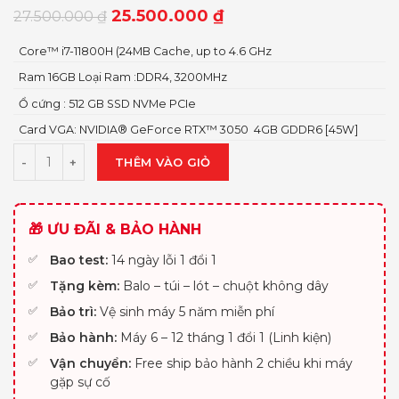
25.500.000
₫
27.500.000
₫
Core™ i7-11800H (24MB Cache, up to 4.6 GHz
Ram 16GB Loại Ram :DDR4, 3200MHz
Ổ cứng : 512 GB SSD NVMe PCIe
Card VGA: NVIDIA® GeForce RTX™ 3050 4GB GDDR6 [45W]
THÊM VÀO GIỎ
🎁 ƯU ĐÃI & BẢO HÀNH
Bao test:
14 ngày lỗi 1 đổi 1
Tặng kèm:
Balo – túi – lót – chuột không dây
Bảo trì:
Vệ sinh máy 5 năm miễn phí
Bảo hành:
Máy 6 – 12 tháng 1 đổi 1 (Linh kiện)
Vận chuyển:
Free ship bảo hành 2 chiều khi máy
gặp sự cố