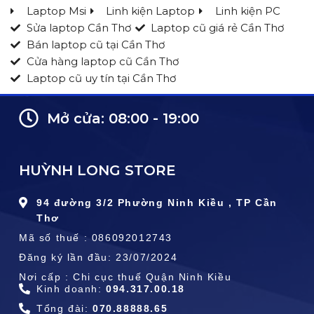
Laptop Msi
Linh kiện Laptop
Linh kiện PC
Sửa laptop Cần Thơ
Laptop cũ giá rẻ Cần Thơ
Bán laptop cũ tại Cần Thơ
Cửa hàng laptop cũ Cần Thơ
Laptop cũ uy tín tại Cần Thơ
Mở cửa: 08:00 - 19:00
HUỲNH LONG STORE
94 đường 3/2 Phường Ninh Kiều , TP Cần
Thơ
Mã số thuế : 086092012743
Đăng ký lần đầu: 23/07/2024
Nơi cấp : Chi cục thuế Quận Ninh Kiều
Kinh doanh:
094.317.00.18
Tổng đài:
070.88888.65