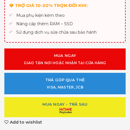
💎 TRỢ GIÁ 10-20% TRỌN ĐỜI KHI:
Mua phụ kiện kèm theo
Nâng cấp thêm RAM – SSD
Sử dụng dịch vụ sửa chữa sau bảo hành
MUA NGAY
GIAO TẬN NƠI HOẶC NHẬN TẠI CỬA HÀNG
TRẢ GÓP QUA THẺ
VISA, MASTER, JCB
MUA NGAY - TRẢ SAU
Add to wishlist