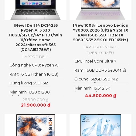
[New] Dell 14 DC14255
[New 100%] Lenovo Legion
Ryzen AI 5 330
Y7000X 2026 (Ultra 7 251HX
/16GB/512GB/14″ FHD+/Win
RAM 16GB SSD 1TB RTX
11/Office Home
5060 15.3″ 2.5K OLED 165Hz)
2024/Microsoft 365
LAPTOP LENOVO
,
(DC4AI5278W1)
TRÊN 10 TRIỆU
LAPTOP DELL
CPU: Intel Core Ultra 7
Công nghệ CPU: Ryzen AI
251HX
5
Ram: 16GB DDR5 6400MT/s
RAM: 16 GB (1 thanh 16 GB)
Loại RAM: DDR5
Ổ cứng: 512GB SSD M.2
Dung lượng SSD: 512
2242 PCIe® 4.0×4 NVMe
Màn hình: 15.3" 2.5K
Màn hình: 1920 x 1200
(2560x1600) OLED
44.500.000
₫
Pixels
25.900.000
₫
21.900.000
₫