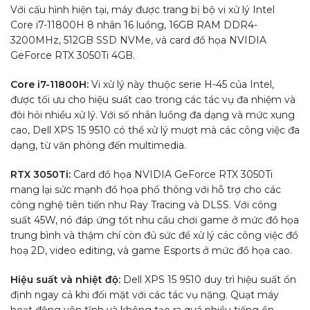
Với cấu hình hiện tại, máy được trang bị bộ vi xử lý Intel
Core i7-11800H 8 nhân 16 luồng, 16GB RAM DDR4-
3200MHz, 512GB SSD NVMe, và card đồ họa NVIDIA
GeForce RTX 3050Ti 4GB.
Core i7-11800H:
Vi xử lý này thuộc serie H-45 của Intel,
được tối ưu cho hiệu suất cao trong các tác vụ đa nhiệm và
đòi hỏi nhiều xử lý. Với số nhân luồng đa dạng và mức xung
cao, Dell XPS 15 9510 có thể xử lý mượt mà các công việc đa
dạng, từ văn phòng đến multimedia.
RTX 3050Ti:
Card đồ họa NVIDIA GeForce RTX 3050Ti
mang lại sức mạnh đồ họa phổ thông với hỗ trợ cho các
công nghệ tiên tiến như Ray Tracing và DLSS. Với công
suất 45W, nó đáp ứng tốt nhu cầu chơi game ở mức đồ họa
trung bình và thậm chí còn đủ sức để xử lý các công việc đồ
hoạ 2D, video editing, và game Esports ở mức đồ họa cao.
Hiệu suất và nhiệt độ:
Dell XPS 15 9510 duy trì hiệu suất ổn
định ngay cả khi đối mặt với các tác vụ nặng. Quạt máy