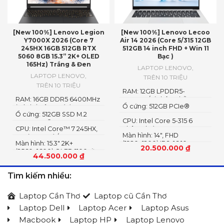
[New 100%] Lenovo Legion
[New 100%] Lenovo Lecoo
Y7000X 2026 (Core 7
Air 14 2026 (Core 5/315 12GB
245HX 16GB 512GB RTX
512GB 14 inch FHD + Win 11
5060 8GB 15.3” 2K+ OLED
Bạc )
165Hz) Trắng & Đen
LAPTOP LENOVO
,
LAPTOP LENOVO
,
TRÊN 10 TRIỆU
TRÊN 10 TRIỆU
RAM: 12GB LPDDR5-
RAM: 16GB DDR5 6400MHz
5600MT/s (Không hỗ trợ
Ổ cứng: 512GB PCIe®
(có thể nâng cấp)
nâng cấp)
Ổ cứng: 512GB SSD M.2
NVMe™ M.2 SSD
CPU: Intel Core 5-315 6
2242 PCIe® 4.0×4 NVMe
CPU: Intel Core™ 7 245HX,
nhân 6 luồng
Màn hình: 14″, FHD
14C (6P + 8E) / 14T
Màn hình: 15.3″ 2K+
(1920x1200) IPS, 16:10
20.500.000
₫
(2560×1600) OLED 1100nits
44.500.000
₫
(peak) / 500nits (typical)
Glossy, 100% DCI-P3, 165Hz,
Tìm kiếm nhiều:
G-SYNC®, DisplayHDR™
True Black 1000
Laptop Cần Thơ
Laptop cũ Cần Thơ
Laptop Dell
Laptop Acer
Laptop Asus
Macbook
Laptop HP
Laptop Lenovo