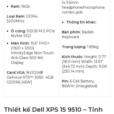
1x 3.5mm
Ram:
16Gb
headphone/microphone
combo jack
Loại Ram:
DDR4,
3200MHz
Thông tin khác:
Ổ cứng:
512GB M.2 PCIe
Bàn phím:
Backlit
NVMe SSD
Keyboard
Màn hình:
15.6″ FHD+
Trọng lượng:
1.83kg
(1920 x 1200)
InfinityEdge Non-Touch
Kích thước:
Height: 0.71′
Anti-Glare 500-Nit
(18.0 mm) Width: 13.57′
Display
(344.72 mm) Depth: 9.06′
(230.14 mm)
Card VGA:
NVIDIA®
GeForce RTX™ 3050 4GB
Pin:
6-Cell Battery,
GDDR6 [45W]
86WHr (Integrated)
Thiết kế Dell XPS 15 9510 – Tinh