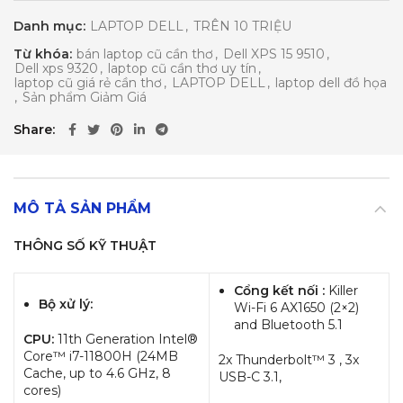
Danh mục:
LAPTOP DELL
,
TRÊN 10 TRIỆU
Từ khóa:
bán laptop cũ cần thơ
,
Dell XPS 15 9510
,
Dell xps 9320
,
laptop cũ cần thơ uy tín
,
laptop cũ giá rẻ cần thơ
,
LAPTOP DELL
,
laptop dell đồ họa
,
Sản phẩm Giảm Giá
Share
MÔ TẢ SẢN PHẨM
THÔNG SỐ KỸ THUẬT
Cổng kết nối :
Killer
Bộ xử lý:
Wi-Fi 6 AX1650 (2×2)
and Bluetooth 5.1
CPU:
11th Generation Intel®
Core™ i7-11800H (24MB
2x Thunderbolt™ 3 , 3x
Cache, up to 4.6 GHz, 8
USB-C 3.1,
cores)