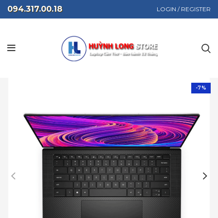
094.317.00.18
LOGIN / REGISTER
-7%