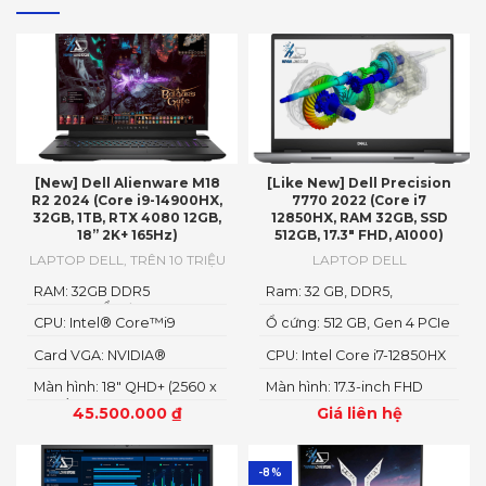
[New] Dell Alienware M18
[Like New] Dell Precision
R2 2024 (Core i9-14900HX,
7770 2022 (Core i7
32GB, 1TB, RTX 4080 12GB,
12850HX, RAM 32GB, SSD
18” 2K+ 165Hz)
512GB, 17.3″ FHD, A1000)
LAPTOP DELL
,
TRÊN 10 TRIỆU
LAPTOP DELL
RAM: 32GB DDR5
Ram: 32 GB, DDR5,
4800MHzỔ cứng1TB PCIe
4800MHz
CPU: Intel® Core™i9
Ổ cứng: 512 GB, Gen 4 PCIe
Gen4 M.2 SSD
14900HX
x4 NVMe, SSD
Card VGA: NVIDIA®
CPU: Intel Core i7-12850HX
GeForce RTX™ 4080 12GB
Màn hình: 18" QHD+ (2560 x
Màn hình: 17.3-inch FHD
GDDR6
1600)
1920 x 1080
45.500.000
₫
Giá liên hệ
-8%