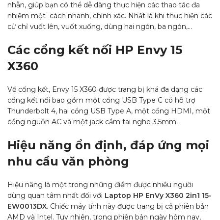
nhẵn, giúp bạn có thể dễ dàng thực hiện các thao tác đa
nhiệm một cách nhanh, chính xác. Nhất là khi thực hiện các
cử chỉ vuốt lên, vuốt xuống, dùng hai ngón, ba ngón,…
Các cổng kết nối HP Envy 15
X360
Về cổng kết, Envy 15 X360 được trang bị khá đa dạng các
cổng kết nối bao gồm một cổng USB Type C có hỗ trợ
Thunderbolt 4, hai cổng USB Type A, một cổng HDMI, một
cổng nguồn AC và một jack cắm tai nghe 3.5mm.
Hiệu năng ổn định, đáp ứng mọi
nhu cầu văn phòng
Hiệu năng là một trong những điểm được nhiều người
dùng quan tâm nhất đối với
Laptop HP EnVy X360 2in1 15-
EW0013DX
. Chiếc máy tính này được trang bị cả phiên bản
AMD và Intel. Tuy nhiên, trong phiên bản ngày hôm nay,