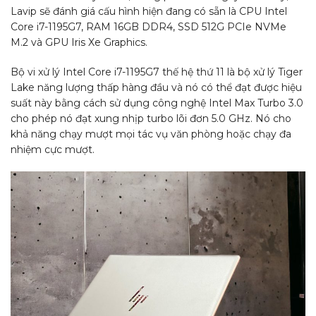
Lavip sẽ đánh giá cấu hình hiện đang có sẵn là CPU Intel
Core i7-1195G7, RAM 16GB DDR4, SSD 512G PCIe NVMe
M.2 và GPU Iris Xe Graphics.
Bộ vi xử lý Intel Core i7-1195G7 thế hệ thứ 11 là bộ xử lý Tiger
Lake năng lượng thấp hàng đầu và nó có thể đạt được hiệu
suất này bằng cách sử dụng công nghệ Intel Max Turbo 3.0
cho phép nó đạt xung nhịp turbo lõi đơn 5.0 GHz. Nó cho
khả năng chạy mượt mọi tác vụ văn phòng hoặc chạy đa
nhiệm cực mượt.