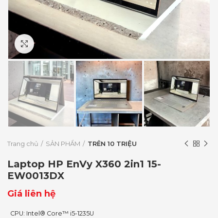
Click to enlarge
Trang chủ
SẢN PHẨM
TRÊN 10 TRIỆU
Laptop HP EnVy X360 2in1 15-
EW0013DX
Giá liên hệ
CPU: Intel® Core™ i5-1235U