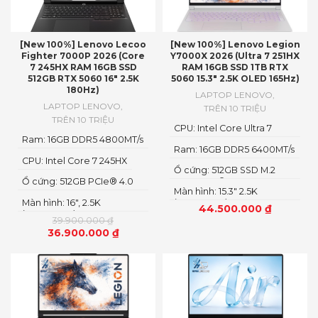
[New 100%] Lenovo Lecoo
[New 100%] Lenovo Legion
Fighter 7000P 2026 (Core
Y7000X 2026 (Ultra 7 251HX
7 245HX RAM 16GB SSD
RAM 16GB SSD 1TB RTX
512GB RTX 5060 16″ 2.5K
5060 15.3″ 2.5K OLED 165Hz)
180Hz)
LAPTOP LENOVO
,
LAPTOP LENOVO
,
TRÊN 10 TRIỆU
TRÊN 10 TRIỆU
CPU: Intel Core Ultra 7
Ram: 16GB DDR5 4800MT/s
251HX
Ram: 16GB DDR5 6400MT/s
CPU: Intel Core 7 245HX
Ổ cứng: 512GB SSD M.2
Ổ cứng: 512GB PCIe® 4.0
2242 PCIe® 4.0×4 NVMe
Màn hình: 15.3" 2.5K
M.2 2280 SSD
Màn hình: 16″, 2.5K
(2560x1600) OLED
44.500.000
₫
(2560x1600) IPS, LED
39.900.000
₫
36.900.000
₫