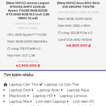
[New 100%] Lenovo Legion
[New 100%] Asus ROG Strix
R7000X AHP11 2026 (AI
G16 G614PM-TS147W
Ryzen 7-H255 16GB 512GB
LAPTOP ASUS
,
TRÊN 10 TRIỆU
RTX 5060 8GB 15.3 inch 2.5K
165Hz OLed)
RAM: 16GB, DDR5-5200
SO-DIMM
LAPTOP LENOVO
,
Màn hình: 2560 x 1600
TRÊN 10 TRIỆU
(WQXGA)
Ổ cứng: 512GB PCIe 4.0
CPU: AMD Ryzen™ 7 H 255
NVMe M.2 SSD
Card VGA AMD: NVIDIA
RAM: 16GB DDR5-5600Mhz
GeForce RTX 5060 8GB
46.800.000
₫
(hỗ trợ nâng cấp)
GDDR7 AMD Radeon
Ổ cứng: 1TB PCIe® 4.0
Graphics
NVME SSD
Màn hình :15.3" 2.5K
(2560x1600) OLED
46.900.000
₫
42.900.000
₫
Tìm kiếm nhiều:
Laptop Cần Thơ
Laptop cũ Cần Thơ
Laptop Dell
Laptop Acer
Laptop Asus
Macbook
Laptop HP
Laptop Lenovo
Laptop Msi
Linh kiện Laptop
Linh kiện PC