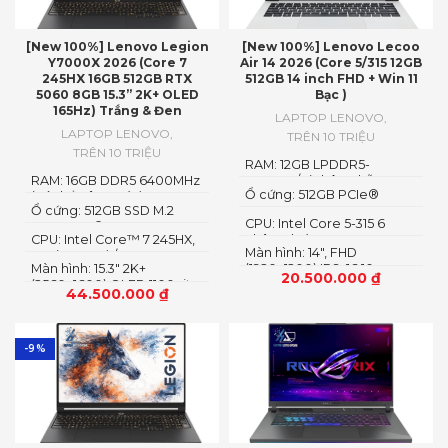
[New 100%] Lenovo Legion
[New 100%] Lenovo Lecoo
Y7000X 2026 (Core 7
Air 14 2026 (Core 5/315 12GB
245HX 16GB 512GB RTX
512GB 14 inch FHD + Win 11
5060 8GB 15.3” 2K+ OLED
Bạc )
165Hz) Trắng & Đen
LAPTOP LENOVO
,
LAPTOP LENOVO
,
TRÊN 10 TRIỆU
TRÊN 10 TRIỆU
RAM: 12GB LPDDR5-
RAM: 16GB DDR5 6400MHz
5600MT/s (Không hỗ trợ
Ổ cứng: 512GB PCIe®
(có thể nâng cấp)
nâng cấp)
Ổ cứng: 512GB SSD M.2
NVMe™ M.2 SSD
CPU: Intel Core 5-315 6
2242 PCIe® 4.0×4 NVMe
CPU: Intel Core™ 7 245HX,
nhân 6 luồng
Màn hình: 14″, FHD
14C (6P + 8E) / 14T
Màn hình: 15.3″ 2K+
(1920x1200) IPS, 16:10
20.500.000
₫
(2560×1600) OLED 1100nits
44.500.000
₫
(peak) / 500nits (typical)
Glossy, 100% DCI-P3, 165Hz,
G-SYNC®, DisplayHDR™
True Black 1000
-9%