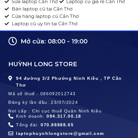
Sửa laptop Cần Thơ
Laptop cũ giá rẻ Cần Thơ
Bán laptop cũ tại Cần Thơ
Cửa hàng laptop cũ Cần Thơ
Laptop cũ uy tín tại Cần Thơ
Mở cửa: 08:00 - 19:00
HUỲNH LONG STORE
94 đường 3/2 Phường Ninh Kiều , TP Cần
Thơ
Mã số thuế : 086092012743
Đăng ký lần đầu: 23/07/2024
Nơi cấp : Chi cục thuế Quận Ninh Kiều
Kinh doanh:
094.317.00.18
Tổng đài:
070.88888.65
laptophuynhlongstore@gmail.com