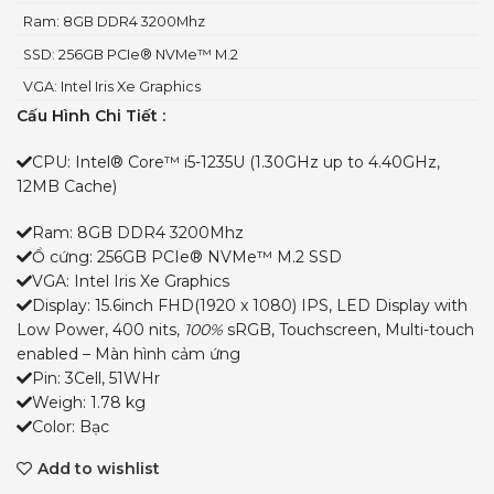
Ram: 8GB DDR4 3200Mhz
SSD: 256GB PCIe® NVMe™ M.2
VGA: Intel Iris Xe Graphics
Cấu Hình Chi Tiết :
CPU: Intel® Core™ i5-1235U (1.30GHz up to 4.40GHz,
12MB Cache)
Ram: 8GB DDR4 3200Mhz
Ổ cứng: 256GB PCIe® NVMe™ M.2 SSD
VGA: Intel Iris Xe Graphics
Display: 15.6inch FHD(1920 x 1080) IPS, LED Display with
Low Power, 400 nits,
100%
sRGB, Touchscreen, Multi-touch
enabled – Màn hình cảm ứng
Pin: 3Cell, 51WHr
Weigh: 1.78 kg
Color: Bạc
Add to wishlist