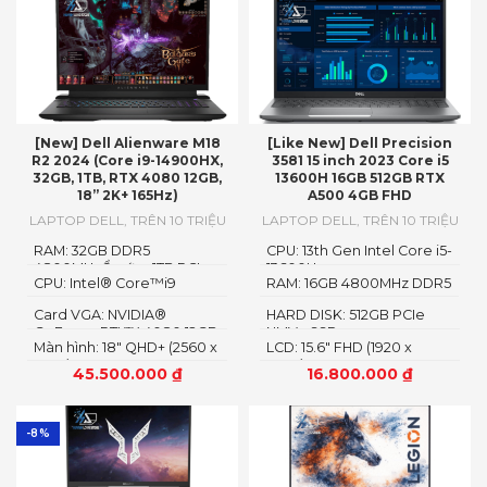
[New] Dell Alienware M18
[Like New] Dell Precision
R2 2024 (Core i9-14900HX,
3581 15 inch 2023 Core i5
32GB, 1TB, RTX 4080 12GB,
13600H 16GB 512GB RTX
18” 2K+ 165Hz)
A500 4GB FHD
LAPTOP DELL
,
TRÊN 10 TRIỆU
LAPTOP DELL
,
TRÊN 10 TRIỆU
RAM: 32GB DDR5
CPU: 13th Gen Intel Core i5-
4800MHzỔ cứng1TB PCIe
13600H
CPU: Intel® Core™i9
RAM: 16GB 4800MHz DDR5
Gen4 M.2 SSD
14900HX
Card VGA: NVIDIA®
HARD DISK: 512GB PCIe
GeForce RTX™ 4080 12GB
NMVe SSD
Màn hình: 18" QHD+ (2560 x
LCD: 15.6" FHD (1920 x
GDDR6
1600)
1080)
45.500.000
₫
16.800.000
₫
-8%