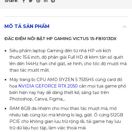
Share
MÔ TẢ SẢN PHẨM
ĐĂC ĐIỂM NỔI BẬT HP GAMING VICTUS 15-FB1013DX
Siêu phẩm laptop Gaming đến từ nhà HP với kích
thước 15.6 inch, độ phân giải Full HD đi kèm tần số quét
lên đến 144Hz hạn chế giật, xé hình, cho tốc độ mượt mà
thao tác mướt mắt.
Máy trang bị CPU AMD RYZEN 5 7535HS cùng card đồ
họa
NVIDIA GEFORCE RTX 2050
cân mọi tựa game phổ
biến hiện nay hay dễ dàng thiết kế, sáng tạo trên
Photoshop, Canva, Figma,…
RAM 8GB đa nhiệm cho mọi thao tác mượt mà, mở
nhiều tab cùng lúc mà không lo lag, giật. Ổ cứng 512GB
PCIE cho không gian lưu trữ rộng rãi, tải game hay lưu
trữ dữ liệu học tập, làm việc thoải mái.