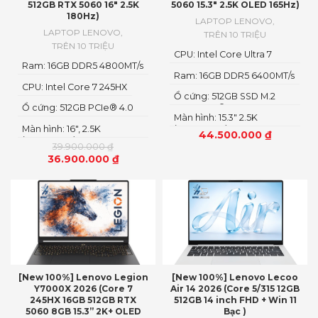
512GB RTX 5060 16″ 2.5K
5060 15.3″ 2.5K OLED 165Hz)
180Hz)
LAPTOP LENOVO
,
LAPTOP LENOVO
,
TRÊN 10 TRIỆU
TRÊN 10 TRIỆU
CPU: Intel Core Ultra 7
Ram: 16GB DDR5 4800MT/s
251HX
Ram: 16GB DDR5 6400MT/s
CPU: Intel Core 7 245HX
Ổ cứng: 512GB SSD M.2
Ổ cứng: 512GB PCIe® 4.0
2242 PCIe® 4.0×4 NVMe
Màn hình: 15.3" 2.5K
M.2 2280 SSD
Màn hình: 16″, 2.5K
(2560x1600) OLED
44.500.000
₫
(2560x1600) IPS, LED
39.900.000
₫
36.900.000
₫
[New 100%] Lenovo Legion
[New 100%] Lenovo Lecoo
Y7000X 2026 (Core 7
Air 14 2026 (Core 5/315 12GB
245HX 16GB 512GB RTX
512GB 14 inch FHD + Win 11
5060 8GB 15.3” 2K+ OLED
Bạc )