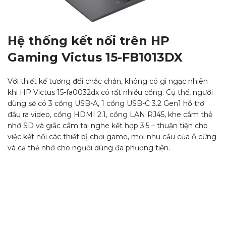
Hệ thống kết nối trên HP
Gaming Victus 15-FB1013DX
Với thiết kế tương đối chắc chắn, không có gì ngạc nhiên
khi HP Victus 15-fa0032dx có rất nhiều cổng. Cụ thể, người
dùng sẽ có 3 cổng USB-A, 1 cổng USB-C 3.2 Gen1 hỗ trợ
đầu ra video, cổng HDMI 2.1, cổng LAN RJ45, khe cắm thẻ
nhớ SD và giắc cắm tai nghe kết hợp 3.5 – thuận tiện cho
việc kết nối các thiết bị chơi game, mọi nhu cầu của ổ cứng
và cả thẻ nhớ cho người dùng đa phương tiện.