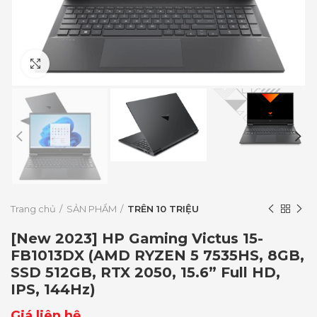
Click to enlarge
Trang chủ
SẢN PHẨM
TRÊN 10 TRIỆU
[New 2023] HP Gaming Victus 15-
FB1013DX (AMD RYZEN 5 7535HS, 8GB,
SSD 512GB, RTX 2050, 15.6” Full HD,
IPS, 144Hz)
Giá liên hệ