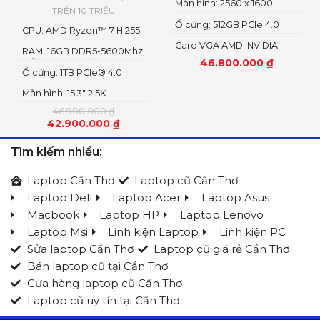
Màn hình: 2560 x 1600
TRÊN 10 TRIỆU
(WQXGA)
Ổ cứng: 512GB PCIe 4.0
CPU: AMD Ryzen™ 7 H 255
NVMe M.2 SSD
Card VGA AMD: NVIDIA
RAM: 16GB DDR5-5600Mhz
GeForce RTX 5060 8GB
46.800.000
₫
(hỗ trợ nâng cấp)
GDDR7 AMD Radeon
Ổ cứng: 1TB PCIe® 4.0
Graphics
NVME SSD
Màn hình :15.3" 2.5K
(2560x1600) OLED
46.900.000
₫
42.900.000
₫
Tìm kiếm nhiều:
Laptop Cần Thơ
Laptop cũ Cần Thơ
Laptop Dell
Laptop Acer
Laptop Asus
Macbook
Laptop HP
Laptop Lenovo
Laptop Msi
Linh kiện Laptop
Linh kiện PC
Sửa laptop Cần Thơ
Laptop cũ giá rẻ Cần Thơ
Bán laptop cũ tại Cần Thơ
Cửa hàng laptop cũ Cần Thơ
Laptop cũ uy tín tại Cần Thơ