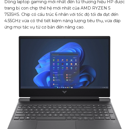
Dòng laptop gaming mới nhất đến từ thương hiệu HP được
trang bị con chip thế hệ mới nhất của AMD RYZEN 5
7535HS. Chip có cấu trúc 6 nhân với tốc độ tối đa đạt đến
4.55GHz vừa có thể tiết kiệm năng lượng tiêu thụ, vừa đáp
ứng mọi tác vụ từ cơ bản đến nâng cao.