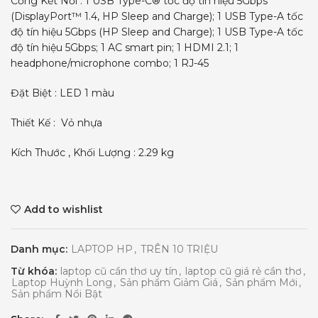
Cổng Kết Nối : 1 USB Type-C® tốc độ tín hiệu 5Gbps
(DisplayPort™ 1.4, HP Sleep and Charge); 1 USB Type-A tốc
độ tín hiệu 5Gbps (HP Sleep and Charge); 1 USB Type-A tốc
độ tín hiệu 5Gbps; 1 AC smart pin; 1 HDMI 2.1; 1
headphone/microphone combo; 1 RJ-45
Đặt Biệt : LED 1 màu
Thiết Kế : Vỏ nhựa
Kích Thước , Khối Lượng : 2.29 kg
Add to wishlist
Danh mục:
LAPTOP HP
,
TRÊN 10 TRIỆU
Từ khóa:
laptop cũ cần thơ uy tín
,
laptop cũ giá rẻ cần thơ
,
Laptop Huỳnh Long
,
Sản phẩm Giảm Giá
,
Sản phẩm Mới
,
Sản phẩm Nổi Bật