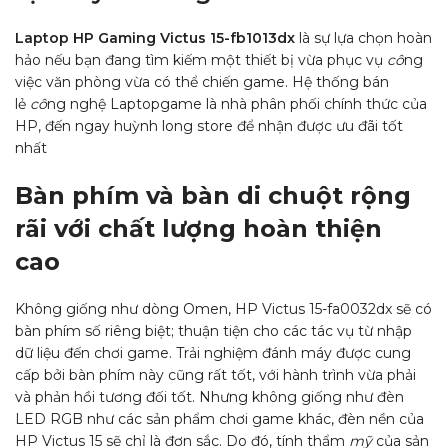
Laptop HP Gaming Victus 15-fb1013dx
là sự lựa chọn hoàn
hảo nếu bạn đang tìm kiếm một thiết bị vừa phục vụ
cô
ng
việc văn phòng vừa có thể chiến game. Hệ thống bán
lẻ
cô
ng nghệ Laptopgame là nhà phân phối chính thức của
HP, đến ngay huỳnh long store để nhận được ưu đãi tốt
nhất
Bàn phím và bàn di chuột rộng
rãi với chất lượng hoàn thiện
cao
Không giống như dòng Omen, HP Victus 15-fa0032dx sẽ có
bàn phím số riêng biệt; thuận tiện cho các tác vụ từ nhập
dữ liệu đến chơi game. Trải nghiệm đánh máy được cung
cấp bởi bàn phím này cũng rất tốt, với hành trình vừa phải
và phản hồi tương đối tốt. Nhưng không giống như đèn
LED RGB như các sản phẩm chơi game khác, đèn nền của
HP Victus 15 sẽ chỉ là đơn sắc. Do đó, tính thẩm
mỹ
của sản