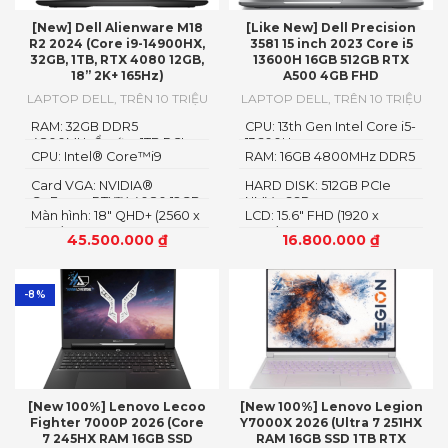
[New] Dell Alienware M18
[Like New] Dell Precision
R2 2024 (Core i9-14900HX,
3581 15 inch 2023 Core i5
32GB, 1TB, RTX 4080 12GB,
13600H 16GB 512GB RTX
18” 2K+ 165Hz)
A500 4GB FHD
LAPTOP DELL
,
TRÊN 10 TRIỆU
LAPTOP DELL
,
TRÊN 10 TRIỆU
RAM: 32GB DDR5
CPU: 13th Gen Intel Core i5-
4800MHzỔ cứng1TB PCIe
13600H
CPU: Intel® Core™i9
RAM: 16GB 4800MHz DDR5
Gen4 M.2 SSD
14900HX
Card VGA: NVIDIA®
HARD DISK: 512GB PCIe
GeForce RTX™ 4080 12GB
NMVe SSD
Màn hình: 18" QHD+ (2560 x
LCD: 15.6" FHD (1920 x
GDDR6
1600)
1080)
45.500.000
₫
16.800.000
₫
-8%
[New 100%] Lenovo Lecoo
[New 100%] Lenovo Legion
Fighter 7000P 2026 (Core
Y7000X 2026 (Ultra 7 251HX
7 245HX RAM 16GB SSD
RAM 16GB SSD 1TB RTX