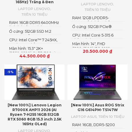
165Hz) Trắng & Đen
LAPTOP LENOVO
,
LAPTOP LENOVO
,
TRÊN 10 TRIỆU
TRÊN 10 TRIỆU
RAM: 12GB LPDDR5-
RAM: 16GB DDR5 6400MHz
5600MT/s (Không hỗ trợ
Ổ cứng: 512GB PCIe®
(có thể nâng cấp)
nâng cấp)
Ổ cứng: 512GB SSD M.2
NVMe™ M.2 SSD
CPU: Intel Core 5-315 6
2242 PCIe® 4.0×4 NVMe
CPU: Intel Core™ 7 245HX,
nhân 6 luồng
Màn hình: 14″, FHD
14C (6P + 8E) / 14T
Màn hình: 15.3″ 2K+
(1920x1200) IPS, 16:10
20.500.000
₫
(2560×1600) OLED 1100nits
44.500.000
₫
(peak) / 500nits (typical)
Glossy, 100% DCI-P3, 165Hz,
G-SYNC®, DisplayHDR™
True Black 1000
-9%
[New 100%] Lenovo Legion
[New 100%] Asus ROG Strix
R7000X AHP11 2026 (AI
G16 G614PM-TS147W
Ryzen 7-H255 16GB 512GB
LAPTOP ASUS
,
TRÊN 10 TRIỆU
RTX 5060 8GB 15.3 inch 2.5K
165Hz OLed)
RAM: 16GB, DDR5-5200
SO-DIMM
LAPTOP LENOVO
,