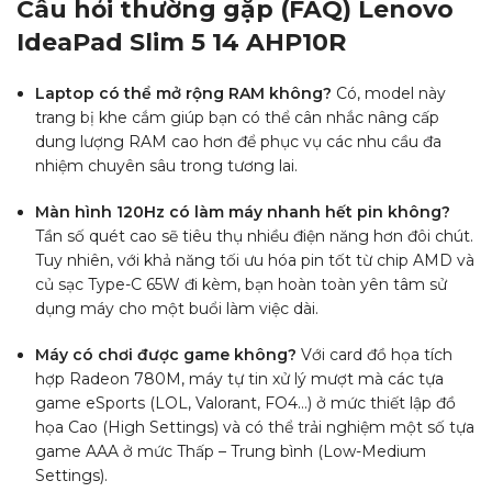
Câu hỏi thường gặp (FAQ) Lenovo
IdeaPad Slim 5 14 AHP10R
Laptop có thể mở rộng RAM không?
Có, model này
trang bị khe cắm giúp bạn có thể cân nhắc nâng cấp
dung lượng RAM cao hơn để phục vụ các nhu cầu đa
nhiệm chuyên sâu trong tương lai.
Màn hình 120Hz có làm máy nhanh hết pin không?
Tần số quét cao sẽ tiêu thụ nhiều điện năng hơn đôi chút.
Tuy nhiên, với khả năng tối ưu hóa pin tốt từ chip AMD và
củ sạc Type-C 65W đi kèm, bạn hoàn toàn yên tâm sử
dụng máy cho một buổi làm việc dài.
Máy có chơi được game không?
Với card đồ họa tích
hợp Radeon 780M, máy tự tin xử lý mượt mà các tựa
game eSports (LOL, Valorant, FO4…) ở mức thiết lập đồ
họa Cao (High Settings) và có thể trải nghiệm một số tựa
game AAA ở mức Thấp – Trung bình (Low-Medium
Settings).