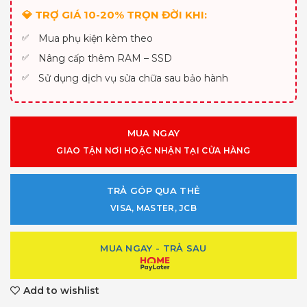
💎 TRỢ GIÁ 10-20% TRỌN ĐỜI KHI:
Mua phụ kiện kèm theo
Nâng cấp thêm RAM – SSD
Sử dụng dịch vụ sửa chữa sau bảo hành
MUA NGAY
GIAO TẬN NƠI HOẶC NHẬN TẠI CỬA HÀNG
TRẢ GÓP QUA THẺ
VISA, MASTER, JCB
MUA NGAY - TRẢ SAU
Add to wishlist