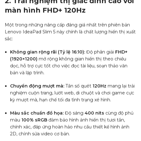
2. Trải nghiệm thị giác đỉnh cao với
màn hình FHD+ 120Hz
Một trong những nâng cấp đáng giá nhất trên phiên bản
Lenovo IdeaPad Slim 5 này chính là chất lượng hiển thị xuất
sắc:
Không gian rộng rãi (Tỷ lệ 16:10):
Độ phân giải
FHD+
(1920×1200)
mở rộng không gian hiển thị theo chiều
dọc, hỗ trợ cực tốt cho việc đọc tài liệu, soạn thảo văn
bản và lập trình.
Chuyển động mượt mà:
Tần số quét
120Hz
mang lại trải
nghiệm cuộn trang, lướt web, di chuột và chơi game cực
kỳ mượt mà, hạn chế tối đa tình trạng xé hình.
Màu sắc chuẩn đồ họa:
Độ sáng
400 nits
cùng độ phủ
màu
100% sRGB
đảm bảo hình ảnh hiển thị tươi tắn,
chính xác, đáp ứng hoàn hảo nhu cầu thiết kế hình ảnh
2D, chỉnh sửa video cơ bản.