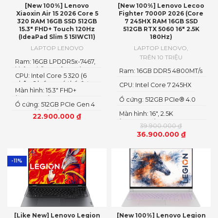
[New 100%] Lenovo
[New 100%] Lenovo Lecoo
Xiaoxin Air 15 2026 Core 5
Fighter 7000P 2026 (Core
320 RAM 16GB SSD 512GB
7 245HX RAM 16GB SSD
15.3″ FHD+ Touch 120Hz
512GB RTX 5060 16″ 2.5K
(IdeaPad Slim 5 15IWC11)
180Hz)
LAPTOP LENOVO
LAPTOP LENOVO
,
TRÊN 10 TRIỆU
Ram: 16GB LPDDR5x-7467,
không hỗ trợ nâng cấp
Ram: 16GB DDR5 4800MT/s
CPU: Intel Core 5 320 (6
nhân 6 luồng, có thể đạt
CPU: Intel Core 7 245HX
Màn hình: 15.3″ FHD+
tới 4.6GHz)
(1920x1200) IPS
Ổ cứng: 512GB PCIe® 4.0
Ổ cứng: 512GB PCIe Gen 4
M.2 2280 SSD
SSD, chỉ có 1 slot SSD,
Màn hình: 16″, 2.5K
22.900.000
₫
nâng cấp theo dạng thay
(2560x1600) IPS, LED
39.900.000
₫
thế
36.900.000
₫
-11%
[Like New] Lenovo Legion
[New 100%] Lenovo Legion