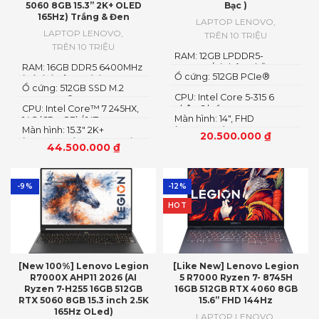
5060 8GB 15.3” 2K+ OLED
Bạc )
165Hz) Trắng & Đen
LAPTOP LENOVO
,
LAPTOP LENOVO
,
TRÊN 10 TRIỆU
TRÊN 10 TRIỆU
RAM: 12GB LPDDR5-
RAM: 16GB DDR5 6400MHz
5600MT/s (Không hỗ trợ
Ổ cứng: 512GB PCIe®
(có thể nâng cấp)
nâng cấp)
Ổ cứng: 512GB SSD M.2
NVMe™ M.2 SSD
CPU: Intel Core 5-315 6
2242 PCIe® 4.0×4 NVMe
CPU: Intel Core™ 7 245HX,
nhân 6 luồng
Màn hình: 14″, FHD
14C (6P + 8E) / 14T
Màn hình: 15.3″ 2K+
(1920x1200) IPS, 16:10
20.500.000
₫
(2560×1600) OLED 1100nits
44.500.000
₫
(peak) / 500nits (typical)
Glossy, 100% DCI-P3, 165Hz,
G-SYNC®, DisplayHDR™
True Black 1000
-9%
-12%
HOT
[New 100%] Lenovo Legion
[Like New] Lenovo Legion
R7000X AHP11 2026 (AI
5 R7000 Ryzen 7- 8745H
Ryzen 7-H255 16GB 512GB
16GB 512GB RTX 4060 8GB
RTX 5060 8GB 15.3 inch 2.5K
15.6” FHD 144Hz
165Hz OLed)
LAPTOP LENOVO
,