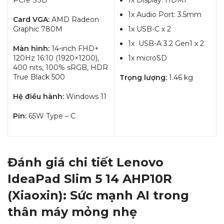
PCIe SSD
1x Display: HDMI
1x Audio Port: 3.5mm
Card VGA:
AMD Radeon
Graphic 780M
1x USB-C x 2
1x USB-A 3.2 Gen1 x 2
Màn hình:
14-inch FHD+
120Hz 16:10 (1920×1200),
1x microSD
400 nits, 100% sRGB, HDR
True Black 500
Trọng lượng:
1.46 kg
Hệ điều hành:
Windows 11
Pin:
65W Type – C
Đánh giá chi tiết Lenovo
IdeaPad Slim 5 14 AHP10R
(Xiaoxin): Sức mạnh AI trong
thân máy mỏng nhẹ