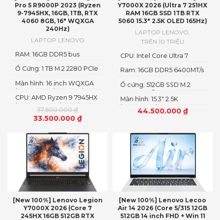
Pro 5 R9000P 2023 (Ryzen
Y7000X 2026 (Ultra 7 251HX
9-7945HX, 16GB, 1TB, RTX
RAM 16GB SSD 1TB RTX
4060 8GB, 16″ WQXGA
5060 15.3″ 2.5K OLED 165Hz)
240Hz)
LAPTOP LENOVO
,
LAPTOP LENOVO
TRÊN 10 TRIỆU
RAM: 16GB DDR5 bus
CPU: Intel Core Ultra 7
5600MHz
251HX
Ổ Cứng: 1 TB M.2 2280 PCIe
Ram: 16GB DDR5 6400MT/s
4.0 SSD
Màn hình: 16 inch WQXGA
Ổ cứng: 512GB SSD M.2
(2560 x 1600), IPS, Anti-
2242 PCIe® 4.0×4 NVMe
CPU: AMD Ryzen 9 7945HX
Glare, Non-Touch,
Màn hình: 15.3" 2.5K
(16 cores x 32 threads, 2.5
100%sRGB, 300 nits, 240Hz,
(2560x1600) OLED
37.500.000
₫
44.500.000
₫
up to 5.4GHz, 64MB
LED Backlight, Narrow
33.500.000
₫
Cache)
Bezel, Low Blue Light
[New 100%] Lenovo Legion
[New 100%] Lenovo Lecoo
Y7000X 2026 (Core 7
Air 14 2026 (Core 5/315 12GB
245HX 16GB 512GB RTX
512GB 14 inch FHD + Win 11