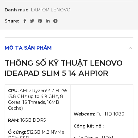
Danh mục:
LAPTOP LENOVO
Share
MÔ TẢ SẢN PHẨM
THÔNG SỐ KỸ THUẬT
LENOVO
IDEAPAD SLIM 5 14 AHP10R
CPU:
AMD Ryzen™ 7 H 255
(3.8 GHz up to 4.9 GHz, 8
Cores, 16 Threads, 16MB
Cache)
Webcam:
Full HD 1080
RAM:
16GB DDR5
Cổng kết nối:
Ổ cứng:
512GB M.2 NVMe