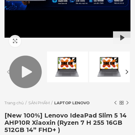
Click to enlarge
PLAY
Trang chủ
SẢN PHẨM
LAPTOP LENOVO
[New 100%] Lenovo IdeaPad Slim 5 14
AHP10R Xiaoxin (Ryzen 7 H 255 16GB
512GB 14” FHD+ )