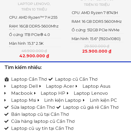
LAPTOP LENOVO
,
TRÊN 10 TRIỆU
TRÊN 10 TRIỆU
CPU: AMD Ryzen 7 8745H
CPU: AMD Ryzen™ 7 H 255
RAM: 16 GB DDR5 5600MHz
RAM: 16GB DDR5-5600Mhz
Ổ cứng: 512GB PCIe NVMe
(hỗ trợ nâng cấp)
Ổ cứng: 1TB PCIe® 4.0
M.2 SSD Gen 4
Màn hình: 15.6" (1920x1080)
NVME SSD
Màn hình :15.3" 2.5K
IPS, 300nits
29.500.000
₫
(2560x1600) OLED
46.900.000
₫
25.900.000
₫
42.900.000
₫
Tìm kiếm nhiều:
Laptop Cần Thơ
Laptop cũ Cần Thơ
Laptop Dell
Laptop Acer
Laptop Asus
Macbook
Laptop HP
Laptop Lenovo
Laptop Msi
Linh kiện Laptop
Linh kiện PC
Sửa laptop Cần Thơ
Laptop cũ giá rẻ Cần Thơ
Bán laptop cũ tại Cần Thơ
Cửa hàng laptop cũ Cần Thơ
Laptop cũ uy tín tại Cần Thơ