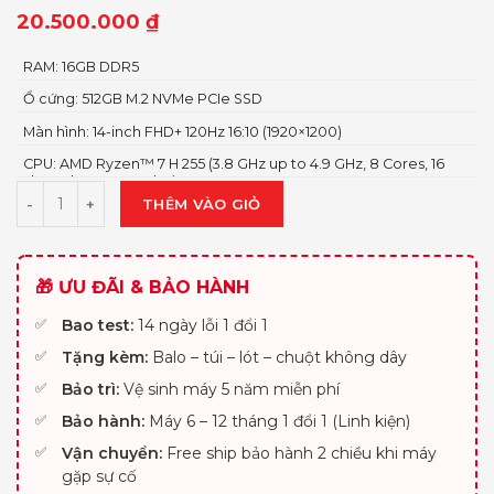
20.500.000
₫
RAM: 16GB DDR5
Ổ cứng: 512GB M.2 NVMe PCIe SSD
Màn hình: 14-inch FHD+ 120Hz 16:10 (1920×1200)
CPU: AMD Ryzen™ 7 H 255 (3.8 GHz up to 4.9 GHz, 8 Cores, 16
Threads, 16MB Cache)
THÊM VÀO GIỎ
🎁 ƯU ĐÃI & BẢO HÀNH
Bao test:
14 ngày lỗi 1 đổi 1
Tặng kèm:
Balo – túi – lót – chuột không dây
Bảo trì:
Vệ sinh máy 5 năm miễn phí
Bảo hành:
Máy 6 – 12 tháng 1 đổi 1 (Linh kiện)
Vận chuyển:
Free ship bảo hành 2 chiều khi máy
gặp sự cố