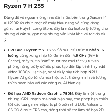
Ryzen 7 H 255
Đừng để vẻ ngoài mỏng nhẹ đánh lừa, bên trong Xiaoxin 14
AHP10R ẩn chứa một cỗ máy hiệu năng vô cùng đáng
gờm. Tại Huỳnh Long Store, đây là mẫu laptop lý tưởng cho
những ai cần sự gọn nhẹ nhưng vẫn khắt khe về tốc độ xử
lý:
CPU AMD Ryzen™ 7 H 255:
Sở hữu cấu trúc
8 nhân 16
luồng
cùng xung nhịp tối đa lên đến
4.9 GHz
(16MB
Cache), máy tự tin “cân” mượt mà mọi tác vụ từ văn
phòng nặng, xử lý dữ liệu phức tạp đến lập trình hay edit
video 1080p. Đặc biệt, bộ vi xử lý này tích hợp NPU
Ryzen AI giúp tối ưu hóa hiệu suất thông minh và tương
thích hoàn hảo với các công cụ AI hiện đại.
Đồ họa AMD Radeon Graphic 780M:
Đây là một trong
những iGPU mạnh mẽ nhất hiện nay, cho phép bạn chiến
tốt các tựa game eSports phổ biến như LOL, Valorant,
CS:GO ở mức FPS cao, đồng thời hỗ trợ làm đồ họa 2D