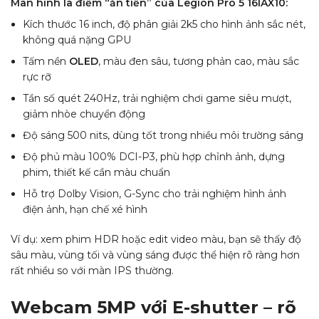
Màn hình là điểm “ăn tiền” của Legion Pro 5 16IAX10:
Kích thước 16 inch, độ phân giải 2k5 cho hình ảnh sắc nét,
không quá nặng GPU
Tấm nền
OLED
, màu đen sâu, tương phản cao, màu sắc
rực rỡ
Tần số quét 240Hz, trải nghiệm chơi game siêu mượt,
giảm nhòe chuyển động
Độ sáng 500 nits, dùng tốt trong nhiều môi trường sáng
Độ phủ màu 100% DCI-P3, phù hợp chỉnh ảnh, dựng
phim, thiết kế cần màu chuẩn
Hỗ trợ Dolby Vision, G-Sync cho trải nghiệm hình ảnh
điện ảnh, hạn chế xé hình
Ví dụ: xem phim HDR hoặc edit video màu, bạn sẽ thấy độ
sâu màu, vùng tối và vùng sáng được thể hiện rõ ràng hơn
rất nhiều so với màn IPS thường.
Webcam 5MP với E-shutter – rõ