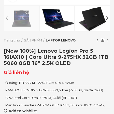
Trang chủ
SẢN PHẨM
LAPTOP LENOVO
[New 100%] Lenovo Legion Pro 5
16IAX10 | Core Ultra 9-275HX 32GB 1TB
5060 8GB 16” 2.5K OLED
Giá liên hệ
Ổ cứng: 1TB SSD M.2 2242 PCIe 4.0x4 NVMe
RAM: 32GB SO-DIMM DDR5-5600, 2 khe (2x 16GB, tối đa 32GB)
CPU: Intel Core Ultra 9 275HX, 24 lõi (8P + 16E)
Màn hình: 16 inches WUXGA OLED 165Hz, 500nits, 100% DCI-P3,
Dolby Vision®, G-S
Add to wishlist