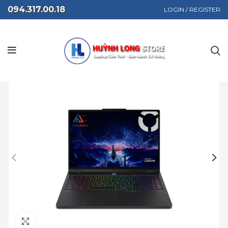
094.317.00.18
LOGIN / REGISTER
Click to enlarge