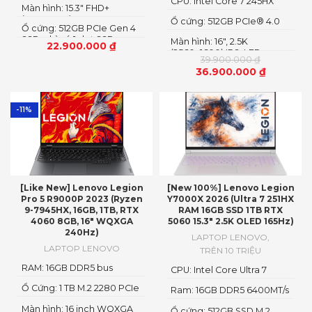
CPU: Intel Core 7 245HX
Màn hình: 15.3″ FHD+
tới 4.6GHz)
(1920x1200) IPS
Ổ cứng: 512GB PCIe® 4.0
Ổ cứng: 512GB PCIe Gen 4
M.2 2280 SSD
SSD, chỉ có 1 slot SSD,
Màn hình: 16″, 2.5K
22.900.000
₫
nâng cấp theo dạng thay
(2560x1600) IPS, LED
39.900.000
₫
thế
36.900.000
₫
-11%
[Like New] Lenovo Legion
[New 100%] Lenovo Legion
Pro 5 R9000P 2023 (Ryzen
Y7000X 2026 (Ultra 7 251HX
9-7945HX, 16GB, 1TB, RTX
RAM 16GB SSD 1TB RTX
4060 8GB, 16″ WQXGA
5060 15.3″ 2.5K OLED 165Hz)
240Hz)
LAPTOP LENOVO
,
LAPTOP LENOVO
TRÊN 10 TRIỆU
RAM: 16GB DDR5 bus
CPU: Intel Core Ultra 7
5600MHz
251HX
Ổ Cứng: 1 TB M.2 2280 PCIe
Ram: 16GB DDR5 6400MT/s
4.0 SSD
Màn hình: 16 inch WQXGA
Ổ cứng: 512GB SSD M.2