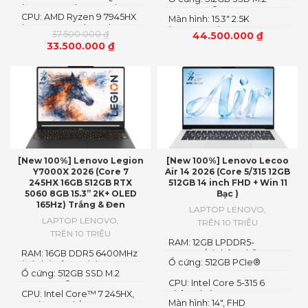
(2560 x 1600), IPS, Anti-
2242 PCIe® 4.0×4 NVMe
CPU: AMD Ryzen 9 7945HX
Glare, Non-Touch,
Màn hình: 15.3" 2.5K
(16 cores x 32 threads, 2.5
100%sRGB, 300 nits, 240Hz,
(2560x1600) OLED
37.500.000
₫
44.500.000
₫
up to 5.4GHz, 64MB
LED Backlight, Narrow
33.500.000
₫
Cache)
Bezel, Low Blue Light
[New 100%] Lenovo Legion
[New 100%] Lenovo Lecoo
Y7000X 2026 (Core 7
Air 14 2026 (Core 5/315 12GB
245HX 16GB 512GB RTX
512GB 14 inch FHD + Win 11
5060 8GB 15.3” 2K+ OLED
Bạc )
165Hz) Trắng & Đen
LAPTOP LENOVO
,
LAPTOP LENOVO
,
TRÊN 10 TRIỆU
TRÊN 10 TRIỆU
RAM: 12GB LPDDR5-
RAM: 16GB DDR5 6400MHz
5600MT/s (Không hỗ trợ
Ổ cứng: 512GB PCIe®
(có thể nâng cấp)
nâng cấp)
Ổ cứng: 512GB SSD M.2
NVMe™ M.2 SSD
CPU: Intel Core 5-315 6
2242 PCIe® 4.0×4 NVMe
CPU: Intel Core™ 7 245HX,
nhân 6 luồng
Màn hình: 14″, FHD
14C (6P + 8E) / 14T