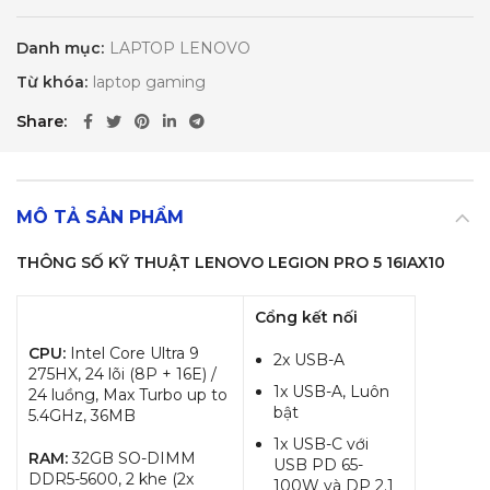
Danh mục:
LAPTOP LENOVO
Từ khóa:
laptop gaming
Share
MÔ TẢ SẢN PHẨM
THÔNG SỐ KỸ THUẬT LENOVO LEGION PRO 5 16IAX10
Cổng kết nối
CPU:
Intel Core Ultra 9
2x USB-A
275HX, 24 lõi (8P + 16E) /
1x USB-A, Luôn
24 luồng, Max Turbo up to
bật
5.4GHz, 36MB
1x USB-C với
RAM:
32GB SO-DIMM
USB PD 65-
DDR5-5600, 2 khe (2x
100W và DP 2.1