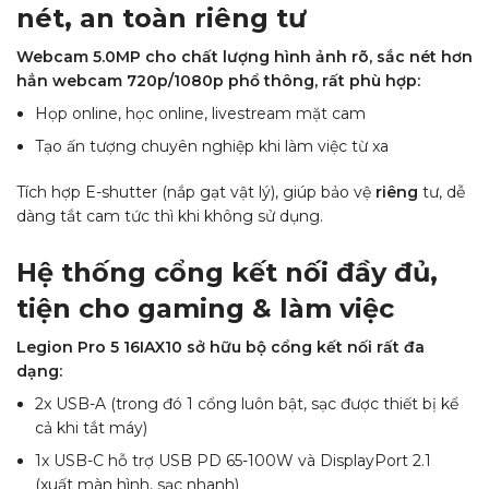
nét, an toàn riêng tư
Webcam 5.0MP cho chất lượng hình ảnh rõ, sắc nét hơn
hẳn webcam 720p/1080p phổ thông, rất phù hợp:
Họp online, học online, livestream mặt cam
Tạo ấn tượng chuyên nghiệp khi làm việc từ xa
Tích hợp E-shutter (nắp gạt vật lý), giúp bảo vệ
riêng
tư, dễ
dàng tắt cam tức thì khi không sử dụng.
Hệ thống cổng kết nối đầy đủ,
tiện cho gaming & làm việc
Legion Pro 5 16IAX10 sở hữu bộ cổng kết nối rất đa
dạng:
2x USB-A (trong đó 1 cổng luôn bật, sạc được thiết bị kể
cả khi tắt máy)
1x USB-C hỗ trợ USB PD 65-100W và DisplayPort 2.1
(xuất màn hình, sạc nhanh)