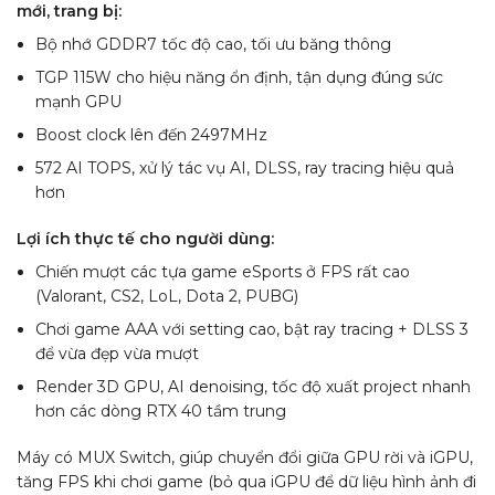
mới, trang bị:
Bộ nhớ GDDR7 tốc độ cao, tối ưu băng thông
TGP 115W cho hiệu năng ổn định, tận dụng đúng sức
mạnh GPU
Boost clock lên đến 2497MHz
572 AI TOPS, xử lý tác vụ AI, DLSS, ray tracing hiệu quả
hơn
Lợi ích thực tế cho người dùng:
Chiến mượt các tựa game eSports ở FPS rất cao
(Valorant, CS2, LoL, Dota 2, PUBG)
Chơi game AAA với setting cao, bật ray tracing + DLSS 3
để vừa đẹp vừa mượt
Render 3D GPU, AI denoising, tốc độ xuất project nhanh
hơn các dòng RTX 40 tầm trung
Máy có MUX Switch, giúp chuyển đổi giữa GPU rời và iGPU,
tăng FPS khi chơi game (bỏ qua iGPU để dữ liệu hình ảnh đi