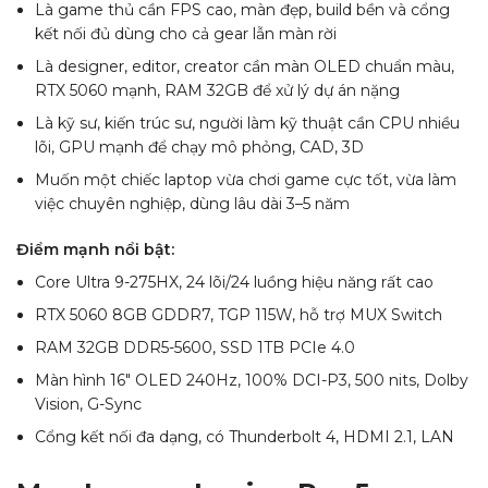
Là game thủ cần FPS cao, màn đẹp, build bền và cổng
kết nối đủ dùng cho cả gear lẫn màn rời
Là designer, editor, creator cần màn OLED chuẩn màu,
RTX 5060 mạnh, RAM 32GB để xử lý dự án nặng
Là kỹ sư, kiến trúc sư, người làm kỹ thuật cần CPU nhiều
lõi, GPU mạnh để chạy mô phỏng, CAD, 3D
Muốn một chiếc laptop vừa chơi game cực tốt, vừa làm
việc chuyên nghiệp, dùng lâu dài 3–5 năm
Điểm mạnh nổi bật:
Core Ultra 9-275HX, 24 lõi/24 luồng hiệu năng rất cao
RTX 5060 8GB GDDR7, TGP 115W, hỗ trợ MUX Switch
RAM 32GB DDR5-5600, SSD 1TB PCIe 4.0
Màn hình 16″ OLED 240Hz, 100% DCI-P3, 500 nits, Dolby
Vision, G-Sync
Cổng kết nối đa dạng, có Thunderbolt 4, HDMI 2.1, LAN