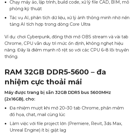
Chạy máy ảo, lập trình, build code, xử lý file CAD, BIM, mô
phỏng kỹ thuật
Tác vụ AI, phân tích dữ liệu, xử lý ảnh thông minh nhờ nền
tảng AI tích hợp trong dòng Core Ultra
Ví dụ: chơi Cyberpunk, đồng thời mở OBS stream và vài tab
Chrome, CPU vẫn duy trì mức ổn định, không nghẹt hiệu
năng. Đây là điểm mạnh rõ rệt so với các CPU 6–8 lõi truyền
thống.
RAM 32GB DDR5-5600 – đa
nhiệm cực thoải mái
Máy được trang bị sẵn 32GB DDR5 bus 5600MHz
(2x16GB), cho:
Đa nhiệm mượt khi mở 20–30 tab Chrome, phần mềm
đồ họa, chat, mail cùng lúc
Làm việc với file project lớn (Premiere, Revit, 3ds Max,
Unreal Engine) ít bị giật lag