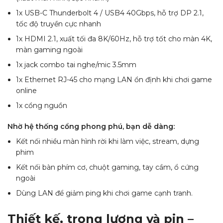
1x USB-C Thunderbolt 4 / USB4 40Gbps, hỗ trợ DP 2.1,
tốc độ truyền cực nhanh
1x HDMI 2.1, xuất tối đa 8K/60Hz, hỗ trợ tốt cho màn 4K,
màn gaming ngoài
1x jack combo tai nghe/mic 3.5mm
1x Ethernet RJ-45 cho mạng LAN ổn định khi chơi game
online
1x cổng nguồn
Nhờ hệ thống cổng phong phú, bạn dễ dàng:
Kết nối nhiều màn hình rời khi làm việc, stream, dựng
phim
Kết nối bàn phím cơ, chuột gaming, tay cầm, ổ cứng
ngoài
Dùng LAN để giảm ping khi chơi game cạnh tranh.
Thiết kế, trọng lượng và pin –