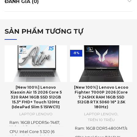
ĐÁNH GIÁ (0)
SẢN PHẨM TƯƠNG TỰ
-8%
[New 100%] Lenovo
[New 100%] Lenovo Lecoo
Xiaoxin Air 15 2026 Core 5
Fighter 7000P 2026 (Core
320 RAM 16GB SSD 512GB
7 245HX RAM 16GB SSD
15.3″ FHD+ Touch 120Hz
512GB RTX 5060 16″ 2.5K
(IdeaPad Slim 5 15IWC11)
180Hz)
LAPTOP LENOVO
LAPTOP LENOVO
,
TRÊN 10 TRIỆU
Ram: 16GB LPDDR5x-7467,
không hỗ trợ nâng cấp
Ram: 16GB DDR5 4800MT/s
CPU: Intel Core 5 320 (6
nhân 6 luồng, có thể đạt