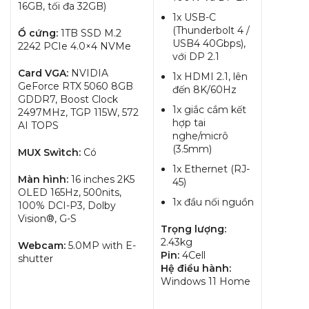
16GB, tối đa 32GB)
1x USB-C
(Thunderbolt 4 /
Ổ cứng:
1TB SSD M.2
USB4 40Gbps),
2242 PCIe 4.0×4 NVMe
với DP 2.1
Card VGA:
NVIDIA
1x HDMI 2.1, lên
GeForce RTX 5060 8GB
đến 8K/60Hz
GDDR7, Boost Clock
1x giắc cắm kết
2497MHz, TGP 115W, 572
hợp tai
AI TOPS
nghe/micrô
(3.5mm)
MUX Swìtch:
Có
1x Ethernet (RJ-
Màn hình:
16 inches 2K5
45)
OLED 165Hz, 500nits,
1x đầu nối nguồn
100% DCI-P3, Dolby
Vision®, G-S
Trọng lượng:
2.43kg
Webcam:
5.0MP with E-
Pin:
4Cell
shutter
Hệ điều hành:
Windows 11 Home