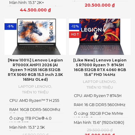
Màn hình: 15.3″ 2K+
(1920x1200) IPS, 16:10
20.500.000
₫
(2560×1600) OLED 1100nits
44.500.000
₫
(peak) / 500nits (typical)
Glossy, 100% DCI-P3, 165Hz,
G-SYNC®, DisplayHDR™
True Black 1000
-9%
-12%
HOT
[New 100%] Lenovo Legion
[Like New] Lenovo Legion
R7000X AHP11 2026 (AI
5 R7000 Ryzen 7- 8745H
Ryzen 7-H255 16GB 512GB
16GB 512GB RTX 4060 8GB
RTX 5060 8GB 15.3 inch 2.5K
15.6” FHD 144Hz
165Hz OLed)
LAPTOP LENOVO
,
LAPTOP LENOVO
,
TRÊN 10 TRIỆU
TRÊN 10 TRIỆU
CPU: AMD Ryzen 7 8745H
CPU: AMD Ryzen™ 7 H 255
RAM: 16 GB DDR5 5600MHz
RAM: 16GB DDR5-5600Mhz
Ổ cứng: 512GB PCIe NVMe
(hỗ trợ nâng cấp)
Ổ cứng: 1TB PCIe® 4.0
M.2 SSD Gen 4
Màn hình: 15.6" (1920x1080)
NVME SSD
Màn hình :15.3" 2.5K
IPS, 300nits
29.500.000
₫
(2560x1600) OLED
46.900.000
₫