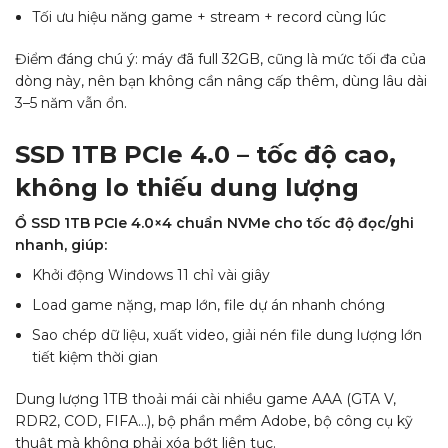
Tối ưu hiệu năng game + stream + record cùng lúc
Điểm đáng chú ý: máy đã full 32GB, cũng là mức tối đa của
dòng này, nên bạn không cần nâng cấp thêm, dùng lâu dài
3–5 năm vẫn ổn.
SSD 1TB PCIe 4.0 – tốc độ cao,
không lo thiếu dung lượng
Ổ SSD 1TB PCIe 4.0×4 chuẩn NVMe cho tốc độ đọc/ghi
nhanh, giúp:
Khởi động Windows 11 chỉ vài giây
Load game nặng, map lớn, file dự án nhanh chóng
Sao chép dữ liệu, xuất video, giải nén file dung lượng lớn
tiết kiệm thời gian
Dung lượng 1TB thoải mái cài nhiều game AAA (GTA V,
RDR2, COD, FIFA…), bộ phần mềm Adobe, bộ công cụ kỹ
thuật mà không phải xóa bớt liên tục.