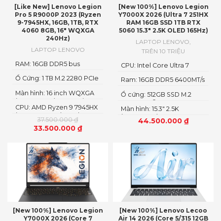
[Like New] Lenovo Legion
[New 100%] Lenovo Legion
Pro 5 R9000P 2023 (Ryzen
Y7000X 2026 (Ultra 7 251HX
9-7945HX, 16GB, 1TB, RTX
RAM 16GB SSD 1TB RTX
4060 8GB, 16″ WQXGA
5060 15.3″ 2.5K OLED 165Hz)
240Hz)
LAPTOP LENOVO
,
LAPTOP LENOVO
TRÊN 10 TRIỆU
RAM: 16GB DDR5 bus
CPU: Intel Core Ultra 7
5600MHz
251HX
Ổ Cứng: 1 TB M.2 2280 PCIe
Ram: 16GB DDR5 6400MT/s
4.0 SSD
Màn hình: 16 inch WQXGA
Ổ cứng: 512GB SSD M.2
(2560 x 1600), IPS, Anti-
2242 PCIe® 4.0×4 NVMe
CPU: AMD Ryzen 9 7945HX
Glare, Non-Touch,
Màn hình: 15.3" 2.5K
(16 cores x 32 threads, 2.5
100%sRGB, 300 nits, 240Hz,
(2560x1600) OLED
37.500.000
₫
44.500.000
₫
up to 5.4GHz, 64MB
LED Backlight, Narrow
33.500.000
₫
Cache)
Bezel, Low Blue Light
[New 100%] Lenovo Legion
[New 100%] Lenovo Lecoo
Y7000X 2026 (Core 7
Air 14 2026 (Core 5/315 12GB