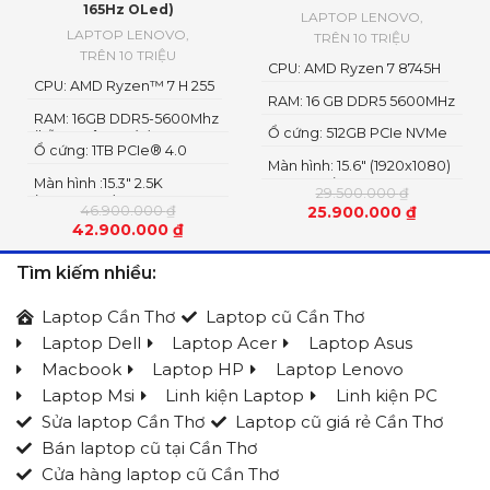
165Hz OLed)
LAPTOP LENOVO
,
LAPTOP LENOVO
,
TRÊN 10 TRIỆU
TRÊN 10 TRIỆU
CPU: AMD Ryzen 7 8745H
CPU: AMD Ryzen™ 7 H 255
RAM: 16 GB DDR5 5600MHz
RAM: 16GB DDR5-5600Mhz
Ổ cứng: 512GB PCIe NVMe
(hỗ trợ nâng cấp)
Ổ cứng: 1TB PCIe® 4.0
M.2 SSD Gen 4
Màn hình: 15.6" (1920x1080)
NVME SSD
Màn hình :15.3" 2.5K
IPS, 300nits
29.500.000
₫
(2560x1600) OLED
46.900.000
₫
25.900.000
₫
42.900.000
₫
Tìm kiếm nhiều:
Laptop Cần Thơ
Laptop cũ Cần Thơ
Laptop Dell
Laptop Acer
Laptop Asus
Macbook
Laptop HP
Laptop Lenovo
Laptop Msi
Linh kiện Laptop
Linh kiện PC
Sửa laptop Cần Thơ
Laptop cũ giá rẻ Cần Thơ
Bán laptop cũ tại Cần Thơ
Cửa hàng laptop cũ Cần Thơ