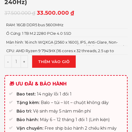
240Hz)
33.500.000
₫
37.500.000
₫
RAM: 16GB DDR5 bus 5600MHz
Ổ Cứng: 1 TB M.2 2280 PCIe 4.0 SSD
Màn hình: 16 inch WQXGA (2560 x 1600), IPS, Anti-Glare, Non-
Touch, 100%sRGB, 300 nits, 240Hz, LED Backlight, Narrow Bezel,
CPU: AMD Ryzen 9 7945HX (16 cores x 32 threads, 2.5 up to
Low Blue Light
5.4GHz, 64MB Cache)
THÊM VÀO GIỎ
🎁 ƯU ĐÃI & BẢO HÀNH
Bao test:
14 ngày lỗi 1 đổi 1
Tặng kèm:
Balo – túi – lót – chuột không dây
Bảo trì:
Vệ sinh máy 5 năm miễn phí
Bảo hành:
Máy 6 – 12 tháng 1 đổi 1 (Linh kiện)
Vận chuyển:
Free ship bảo hành 2 chiều khi máy