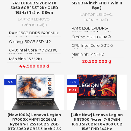
245HX 16GB 512GB RTX
512GB 14 inch FHD + Win 11
5060 8GB 15.3” 2K+ OLED
Bạc )
165Hz) Trắng & Đen
LAPTOP LENOVO
,
LAPTOP LENOVO
,
TRÊN 10 TRIỆU
TRÊN 10 TRIỆU
RAM: 12GB LPDDR5-
RAM: 16GB DDR5 6400MHz
5600MT/s (Không hỗ trợ
Ổ cứng: 512GB PCIe®
(có thể nâng cấp)
nâng cấp)
Ổ cứng: 512GB SSD M.2
NVMe™ M.2 SSD
CPU: Intel Core 5-315 6
2242 PCIe® 4.0×4 NVMe
CPU: Intel Core™ 7 245HX,
nhân 6 luồng
Màn hình: 14″, FHD
14C (6P + 8E) / 14T
Màn hình: 15.3″ 2K+
(1920x1200) IPS, 16:10
20.500.000
₫
(2560×1600) OLED 1100nits
44.500.000
₫
(peak) / 500nits (typical)
Glossy, 100% DCI-P3, 165Hz,
G-SYNC®, DisplayHDR™
True Black 1000
-9%
-12%
HOT
[New 100%] Lenovo Legion
[Like New] Lenovo Legion
R7000X AHP11 2026 (AI
5 R7000 Ryzen 7- 8745H
Ryzen 7-H255 16GB 512GB
16GB 512GB RTX 4060 8GB
RTX 5060 8GB 15.3 inch 2.5K
15.6” FHD 144Hz