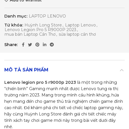
Add to wishlist
Danh mục:
LAPTOP LENOVO
Từ khóa:
Huỳnh Long Store
,
Laptop Lenovo
,
Lenovo Legion Pro 5 R9000P 2023
,
mua bán Laptop Cần Thơ
,
sửa laptop cần thơ
Share
MÔ TẢ SẢN PHẨM
Lenovo legion pro 5 r9000p 2023
là một trong những
“chiến binh” Gaming mạnh nhất được Lenovo tung ra thị
trường năm 2023. Mang trong mình cấu hình khủng, hứa
hẹn mang đến cho game thủ trải nghiệm chiến game đỉnh
cao nhất. Để khám phá chi tiết về chiếc laptop gaming này,
hãy cùng Huỳnh Long Store đánh giá chi tiết chiếc máy
tính xách tay chơi game mới này trong bài viết dưới đây
nhé.