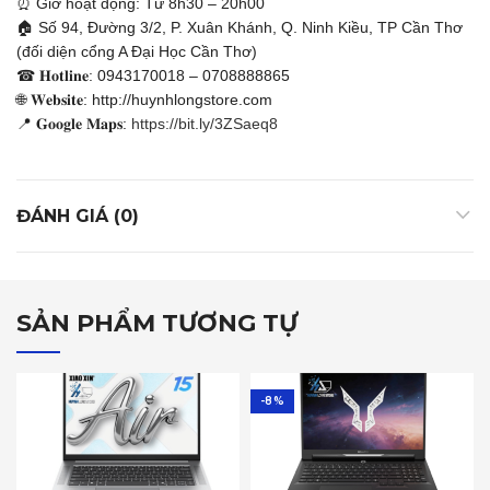
⏰ Giờ hoạt động: Từ 8h30 – 20h00
🏠 Số 94, Đường 3/2, P. Xuân Khánh, Q. Ninh Kiều, TP Cần Thơ
(đối diện cổng A Đại Học Cần Thơ)
☎ 𝐇𝐨𝐭𝐥𝐢𝐧𝐞: 0943170018 – 0708888865
🌐 𝐖𝐞𝐛𝐬𝐢𝐭𝐞: http://huynhlongstore.com
📍 𝐆𝐨𝐨𝐠𝐥𝐞 𝐌𝐚𝐩𝐬:
https://bit.ly/3ZSaeq8
ĐÁNH GIÁ (0)
SẢN PHẨM TƯƠNG TỰ
-8%