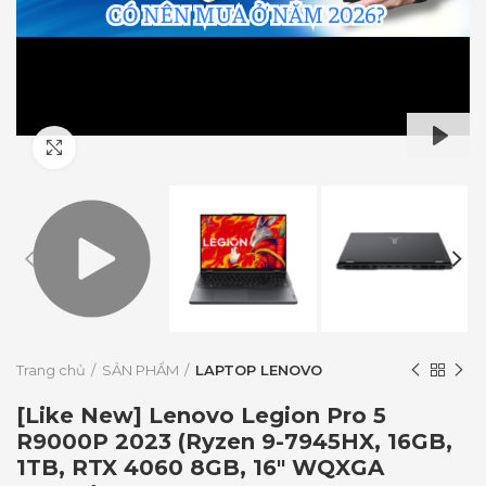
Click to enlarge
PLAY
Trang chủ
SẢN PHẨM
LAPTOP LENOVO
[Like New] Lenovo Legion Pro 5
R9000P 2023 (Ryzen 9-7945HX, 16GB,
1TB, RTX 4060 8GB, 16″ WQXGA