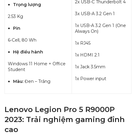
2x USB-C Thunderbolt 4
Trọng lượng
3x USB-A 3.2 Gen 1
2.53 Kg
1x USB-A 3.2 Gen 1 (One
Pin
Always On)
6-Cell, 80 Wh
1x RJ45
Hệ điều hành
1x HDMI 2.1
Windows 11 Home + Office
1x Jack 3.5mm
Student
1x Power input
Màu:
Đen – Trắng
Lenovo Legion Pro 5 R9000P
2023: Trải nghiệm gaming đỉnh
cao