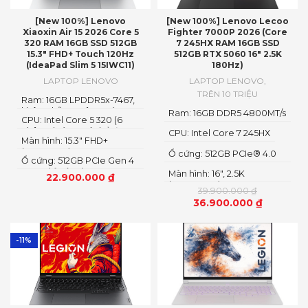
[New 100%] Lenovo
[New 100%] Lenovo Lecoo
Xiaoxin Air 15 2026 Core 5
Fighter 7000P 2026 (Core
320 RAM 16GB SSD 512GB
7 245HX RAM 16GB SSD
15.3″ FHD+ Touch 120Hz
512GB RTX 5060 16″ 2.5K
(IdeaPad Slim 5 15IWC11)
180Hz)
LAPTOP LENOVO
LAPTOP LENOVO
,
TRÊN 10 TRIỆU
Ram: 16GB LPDDR5x-7467,
không hỗ trợ nâng cấp
Ram: 16GB DDR5 4800MT/s
CPU: Intel Core 5 320 (6
nhân 6 luồng, có thể đạt
CPU: Intel Core 7 245HX
Màn hình: 15.3″ FHD+
tới 4.6GHz)
(1920x1200) IPS
Ổ cứng: 512GB PCIe® 4.0
Ổ cứng: 512GB PCIe Gen 4
M.2 2280 SSD
SSD, chỉ có 1 slot SSD,
Màn hình: 16″, 2.5K
22.900.000
₫
nâng cấp theo dạng thay
(2560x1600) IPS, LED
39.900.000
₫
thế
36.900.000
₫
-11%