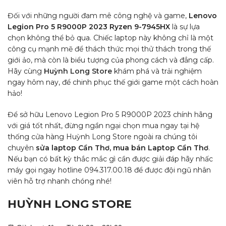
Đối với những người đam mê công nghệ và game,
Lenovo
Legion Pro 5 R9000P 2023 Ryzen 9-7945HX
là sự lựa
chọn không thể bỏ qua. Chiếc laptop này không chỉ là một
công cụ mạnh mẽ để thách thức mọi thử thách trong thế
giới ảo, mà còn là biểu tượng của phong cách và đẳng cấp.
Hãy cùng
Huỳnh Long Store
khám phá và trải nghiệm
ngay hôm nay, để chinh phục thế giới game một cách hoàn
hảo!
Để sở hữu Lenovo Legion Pro 5 R9000P 2023 chính hãng
với giá tốt nhất, đừng ngần ngại chọn mua ngay tại hệ
thống cửa hàng Huỳnh Long Store ngoài ra chúng tôi
chuyên
sửa laptop Cần Thơ, mua bán Laptop Cần Thơ
.
Nếu bạn có bất kỳ thắc mắc gì cần được giải đáp hãy nhấc
máy gọi ngay hotline 094.317.00.18 để được đội ngũ nhân
viên hỗ trợ nhanh chóng nhé!
HUỲNH LONG STORE