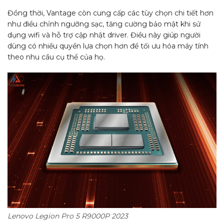
Đồng thời, Vantage còn cung cấp các tùy chọn chi tiết hơn
như điều chỉnh ngưỡng sạc, tăng cường bảo mật khi sử
dụng wifi và hỗ trợ cập nhật driver. Điều này giúp người
dùng có nhiều quyền lựa chọn hơn để tối ưu hóa máy tính
theo nhu cầu cụ thể của họ.
Lenovo Legion Pro 5 R9000P 2023