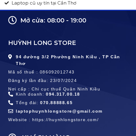
Laptop cũ uy tín tại Cần Thơ
Mở cửa: 08:00 - 19:00
HUỲNH LONG STORE
94 đường 3/2 Phường Ninh Kiều , TP Cần
Thơ
Mã số thuế : 086092012743
Đăng ký lần đầu: 23/07/2024
Nơi cấp : Chi cục thuế Quận Ninh Kiều
Kinh doanh:
094.317.00.18
Tổng đài:
070.88888.65
laptophuynhlongstore@gmail.com
Website : https://huynhlongstore.com/