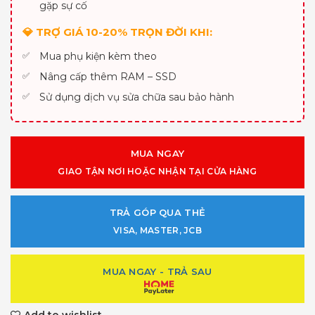
gặp sự cố
💎 TRỢ GIÁ 10-20% TRỌN ĐỜI KHI:
Mua phụ kiện kèm theo
Nâng cấp thêm RAM – SSD
Sử dụng dịch vụ sửa chữa sau bảo hành
MUA NGAY
GIAO TẬN NƠI HOẶC NHẬN TẠI CỬA HÀNG
TRẢ GÓP QUA THẺ
VISA, MASTER, JCB
MUA NGAY - TRẢ SAU