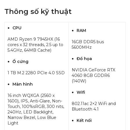
Thông số kỹ thuật
CPU
RAM
AMD Ryzen 9 7945HX (16
16GB DDR5 bus
cores x 32 threads, 2.5 up to
5600MHz
5.4GHz, 64MB Cache)
Đồ họa
Ổ cứng
NVIDIA GeForce RTX
1 TB M.2 2280 PCIe 4.0 SSD
4060 8GB GDDR6
(140W)
Màn hình
Wifi
16 inch WQXGA (2560 x
1600), IPS, Anti-Glare, Non-
802.11ac 2×2 WiFi and
Touch, 100%sRGB, 300 nits,
Bluetooth 4.1
240Hz, LED Backlight,
Narrow Bezel, Low Blue
Kết nối
Light