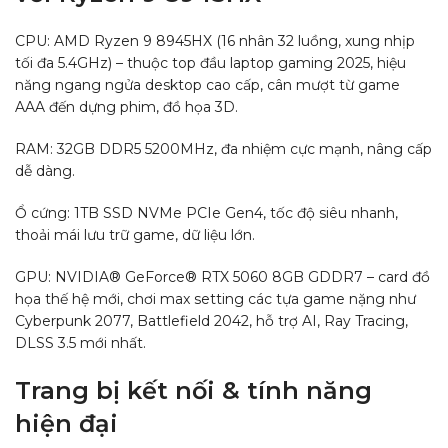
CPU: AMD Ryzen 9 8945HX (16 nhân 32 luồng, xung nhịp
tối đa 5.4GHz) – thuộc top đầu laptop gaming 2025, hiệu
năng ngang ngửa desktop cao cấp, cân mượt từ game
AAA đến dựng phim, đồ họa 3D.
RAM: 32GB DDR5 5200MHz, đa nhiệm cực mạnh, nâng cấp
dễ dàng.
Ổ cứng: 1TB SSD NVMe PCIe Gen4, tốc độ siêu nhanh,
thoải mái lưu trữ game, dữ liệu lớn.
GPU: NVIDIA® GeForce® RTX 5060 8GB GDDR7 – card đồ
họa thế hệ mới, chơi max setting các tựa game nặng như
Cyberpunk 2077, Battlefield 2042, hỗ trợ AI, Ray Tracing,
DLSS 3.5 mới nhất.
Trang bị kết nối & tính năng
hiện đại