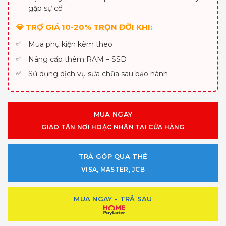
gặp sự cố
💎 TRỢ GIÁ 10-20% TRỌN ĐỜI KHI:
Mua phụ kiện kèm theo
Nâng cấp thêm RAM – SSD
Sử dụng dịch vụ sửa chữa sau bảo hành
MUA NGAY
GIAO TẬN NƠI HOẶC NHẬN TẠI CỬA HÀNG
TRẢ GÓP QUA THẺ
VISA, MASTER, JCB
MUA NGAY - TRẢ SAU