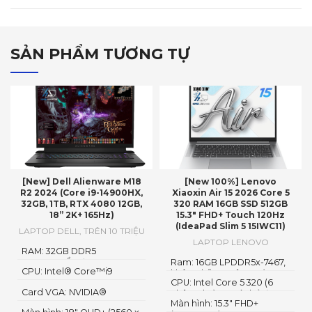
SẢN PHẨM TƯƠNG TỰ
[New] Dell Alienware M18
[New 100%] Lenovo
R2 2024 (Core i9-14900HX,
Xiaoxin Air 15 2026 Core 5
32GB, 1TB, RTX 4080 12GB,
320 RAM 16GB SSD 512GB
18” 2K+ 165Hz)
15.3″ FHD+ Touch 120Hz
(IdeaPad Slim 5 15IWC11)
LAPTOP DELL
,
TRÊN 10 TRIỆU
LAPTOP LENOVO
RAM: 32GB DDR5
4800MHzỔ cứng1TB PCIe
Ram: 16GB LPDDR5x-7467,
CPU: Intel® Core™i9
Gen4 M.2 SSD
không hỗ trợ nâng cấp
14900HX
CPU: Intel Core 5 320 (6
Card VGA: NVIDIA®
nhân 6 luồng, có thể đạt
GeForce RTX™ 4080 12GB
Màn hình: 15.3″ FHD+
tới 4.6GHz)