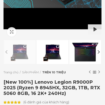
Click to enlarge
PLAY
Trang chủ
SẢN PHẨM
TRÊN 10 TRIỆU
[New 100%] Lenovo Legion R9000P
2025 (Ryzen 9 8945HX, 32GB, 1TB, RTX
5060 8GB, 16 2K+ 240Hz)
(
6
đánh giá của khách hàng)