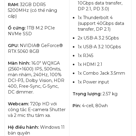
10Gbps data transfer,
RAM:
32GB DDR5
DP 2.1, PD 3.0)
5200MHz (có thể nâng
cấp)
1x Thunderbolt 4
(support 40Gbps data
Ổ cứng:
1TB M.2 PCIe
transfer, DP 2.1)
NVMe SSD
2x USB-A 3.2 5Gpbs
GPU:
NVIDIA® GeForce®
1x USB-A 3.2 10Gpbs
RTX 5060 8GB
1x RJ45
Màn hình:
16.0″ WQXGA
1x HDMI 2.1
(2560×1600) IPS, 500nits,
1x Combo Jack 3.5mm
màn nhám, 240Hz, 100%
DCI-P3, Dolby Vision, HDR
1x Power input
400, Free-Sync, G-Sync,
DC dimmer.
Trọng lượng:
2.57 kg
Webcam:
720p HD với
Pin:
4-cell, 80wh
công tắc E-camera Shutter
và 2 mic thu tầm xa.
Hệ điều hành:
Windows 11
bản quyền