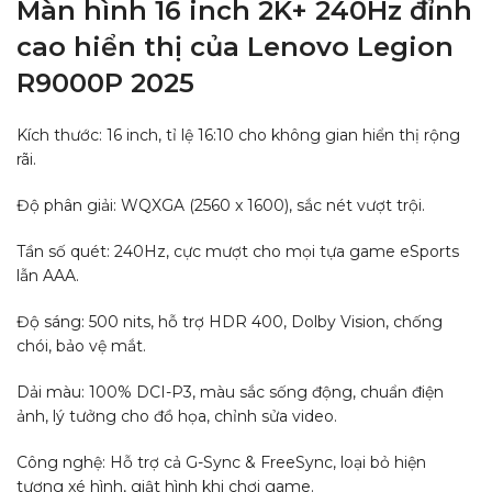
Màn hình 16 inch 2K+ 240Hz đỉnh
cao hiển thị của ​​Lenovo Legion
R9000P 2025
Kích thước: 16 inch, tỉ lệ 16:10 cho không gian hiển thị rộng
rãi.
Độ phân giải: WQXGA (2560 x 1600), sắc nét vượt trội.
Tần số quét: 240Hz, cực mượt cho mọi tựa game eSports
lẫn AAA.
Độ sáng: 500 nits, hỗ trợ HDR 400, Dolby Vision, chống
chói, bảo vệ mắt.
Dải màu: 100% DCI-P3, màu sắc sống động, chuẩn điện
ảnh, lý tưởng cho đồ họa, chỉnh sửa video.
Công nghệ: Hỗ trợ cả G-Sync & FreeSync, loại bỏ hiện
tượng xé hình, giật hình khi chơi game.