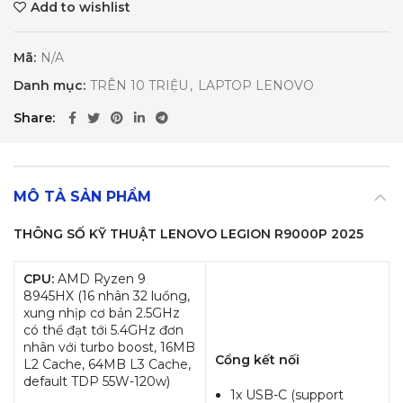
Add to wishlist
Mã:
N/A
Danh mục:
TRÊN 10 TRIỆU
,
LAPTOP LENOVO
Share
MÔ TẢ SẢN PHẨM
THÔNG SỐ KỸ THUẬT LENOVO LEGION R9000P 2025
CPU:
AMD Ryzen 9
8945HX
(16 nhân 32 luồng,
xung nhịp cơ bản 2.5GHz
có thể đạt tới 5.4GHz đơn
nhân với turbo boost, 16MB
Cổng kết nối
L2 Cache, 64MB L3 Cache,
default TDP 55W-120w)
1x USB-C (support