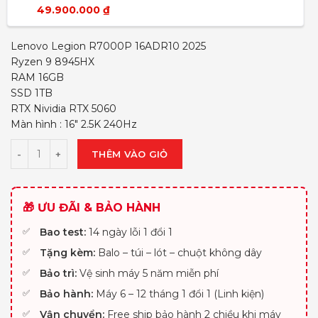
49.900.000
₫
Lenovo Legion R7000P 16ADR10 2025
Ryzen 9 8945HX
RAM 16GB
SSD 1TB
RTX Nividia RTX 5060
Màn hình : 16″ 2.5K 240Hz
THÊM VÀO GIỎ
🎁 ƯU ĐÃI & BẢO HÀNH
Bao test:
14 ngày lỗi 1 đổi 1
Tặng kèm:
Balo – túi – lót – chuột không dây
Bảo trì:
Vệ sinh máy 5 năm miễn phí
Bảo hành:
Máy 6 – 12 tháng 1 đổi 1 (Linh kiện)
Vận chuyển:
Free ship bảo hành 2 chiều khi máy