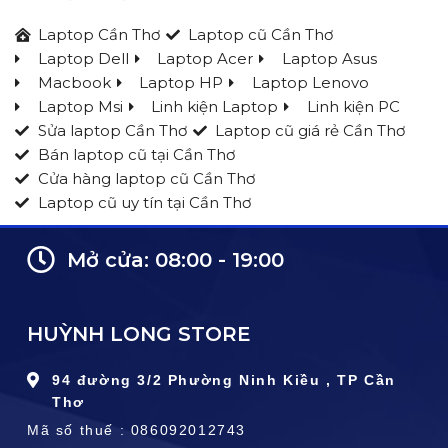
True Black 1000
Laptop Cần Thơ
Laptop cũ Cần Thơ
Laptop Dell
Laptop Acer
Laptop Asus
Macbook
Laptop HP
Laptop Lenovo
Laptop Msi
Linh kiện Laptop
Linh kiện PC
Sửa laptop Cần Thơ
Laptop cũ giá rẻ Cần Thơ
Bán laptop cũ tại Cần Thơ
Cửa hàng laptop cũ Cần Thơ
Laptop cũ uy tín tại Cần Thơ
Mở cửa: 08:00 - 19:00
HUỲNH LONG STORE
94 đường 3/2 Phường Ninh Kiều , TP Cần
Thơ
Mã số thuế : 086092012743