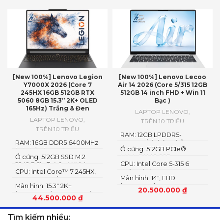
[New 100%] Lenovo Legion
[New 100%] Lenovo Lecoo
Y7000X 2026 (Core 7
Air 14 2026 (Core 5/315 12GB
245HX 16GB 512GB RTX
512GB 14 inch FHD + Win 11
5060 8GB 15.3” 2K+ OLED
Bạc )
165Hz) Trắng & Đen
LAPTOP LENOVO
,
LAPTOP LENOVO
,
TRÊN 10 TRIỆU
TRÊN 10 TRIỆU
RAM: 12GB LPDDR5-
RAM: 16GB DDR5 6400MHz
5600MT/s (Không hỗ trợ
Ổ cứng: 512GB PCIe®
(có thể nâng cấp)
nâng cấp)
Ổ cứng: 512GB SSD M.2
NVMe™ M.2 SSD
CPU: Intel Core 5-315 6
2242 PCIe® 4.0×4 NVMe
CPU: Intel Core™ 7 245HX,
nhân 6 luồng
Màn hình: 14″, FHD
14C (6P + 8E) / 14T
Màn hình: 15.3″ 2K+
(1920x1200) IPS, 16:10
20.500.000
₫
(2560×1600) OLED 1100nits
44.500.000
₫
(peak) / 500nits (typical)
Glossy, 100% DCI-P3, 165Hz,
Tìm kiếm nhiều:
G-SYNC®, DisplayHDR™