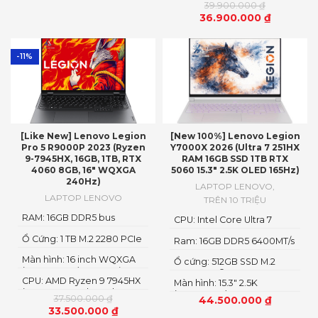
39.900.000
₫
36.900.000
₫
-11%
[Like New] Lenovo Legion
[New 100%] Lenovo Legion
Pro 5 R9000P 2023 (Ryzen
Y7000X 2026 (Ultra 7 251HX
9-7945HX, 16GB, 1TB, RTX
RAM 16GB SSD 1TB RTX
4060 8GB, 16″ WQXGA
5060 15.3″ 2.5K OLED 165Hz)
240Hz)
LAPTOP LENOVO
,
LAPTOP LENOVO
TRÊN 10 TRIỆU
RAM: 16GB DDR5 bus
CPU: Intel Core Ultra 7
5600MHz
251HX
Ổ Cứng: 1 TB M.2 2280 PCIe
Ram: 16GB DDR5 6400MT/s
4.0 SSD
Màn hình: 16 inch WQXGA
Ổ cứng: 512GB SSD M.2
(2560 x 1600), IPS, Anti-
2242 PCIe® 4.0×4 NVMe
CPU: AMD Ryzen 9 7945HX
Glare, Non-Touch,
Màn hình: 15.3" 2.5K
(16 cores x 32 threads, 2.5
100%sRGB, 300 nits, 240Hz,
(2560x1600) OLED
37.500.000
₫
44.500.000
₫
up to 5.4GHz, 64MB
LED Backlight, Narrow
33.500.000
₫
Cache)
Bezel, Low Blue Light