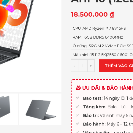
18.500.000
₫
CPU: AMD Ryzen™ 7 8745HS
RAM: 16GB DDR5 6400MHz
Ổ cứng: 512G M.2 NVMe PCIe SS
Màn hình 15.1″ 2.5K(2560x1600) 
THÊM VÀO G
🎁 ƯU ĐÃI & BẢO HÀN
Bao test:
14 ngày lỗi 1 đổ
Tặng kèm:
Balo – túi – 
Bảo trì:
Vệ sinh máy 5 n
Bảo hành:
Máy 6 – 12 th
Vận chuyển:
Free ship 