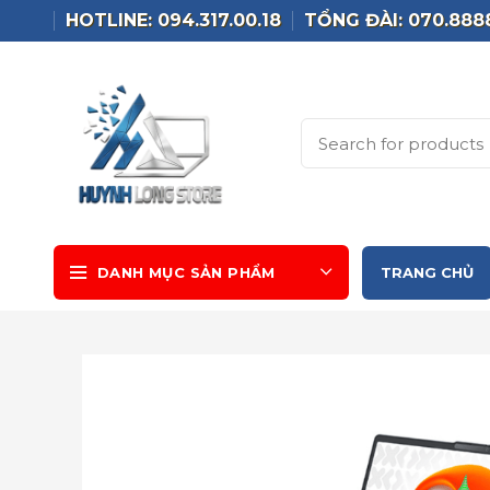
HOTLINE: 094.317.00.18
TỔNG ĐÀI: 070.888
DANH MỤC SẢN PHẨM
TRANG CHỦ