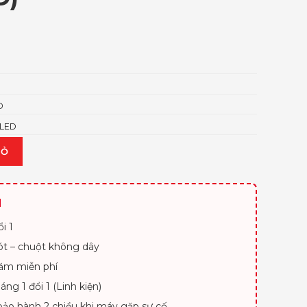
D
OLED
IỎ
H
i 1
lót – chuột không dây
ăm miễn phí
áng 1 đổi 1 (Linh kiện)
bảo hành 2 chiều khi máy gặp sự cố