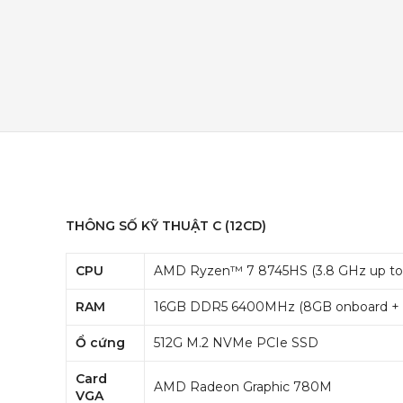
THÔNG SỐ KỸ THUẬT C (12CD)
CPU
AMD Ryzen™ 7 8745HS (3.8 GHz up to 5
RAM
16GB DDR5 6400MHz (8GB onboard +
Ổ cứng
512G M.2 NVMe PCIe SSD
Card
AMD Radeon Graphic 780M
VGA