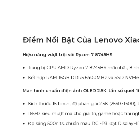
Điểm Nổi Bật Của Lenovo Xiao
Hiệu năng vượt trội với Ryzen 7 8745HS
Trang bị CPU AMD Ryzen 7 8745HS mới nhất, 8 nhân 1
Kết hợp RAM 16GB DDR5 6400MHz và SSD NVMe tốc
Màn hình chuẩn điện ảnh OLED 2.5K, tần số quét 
Kích thước 15.1 inch, độ phân giải 2.5K (2560×1600)
165Hz siêu mượt mà cho giải trí, game hoặc trải n
Độ sáng 500nits, chuẩn màu DCI-P3, đạt DisplayHDR