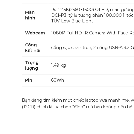
15.1″ 2.5K(2560×1600) OLED, màn gương
Màn
DCI-P3, tỷ lệ tương phản 100,000:1, t
hình
TÜV Low Blue Light
Webcam
1080P Full HD IR Camera With Face R
Cổng
cổng sạc chân tròn, 2 cổng USB-A 3.2 G
kết nối
Trọng
1.49 kg
lượng
Pin
60Wh
Bạn đang tìm kiếm một chiếc laptop vừa mạnh mẽ, vừa
(12CD) chính là lựa chọn “đỉnh” mà bạn không nên bỏ l