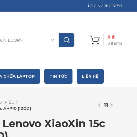
LOGIN / REGISTER
0
₫
 CATEGORY
0
items
A CHỮA LAPTOP
TIN TỨC
LIÊN HỆ
0 TRIỆU
c AHP10 (12CD)
 Lenovo XiaoXin 15c
D)