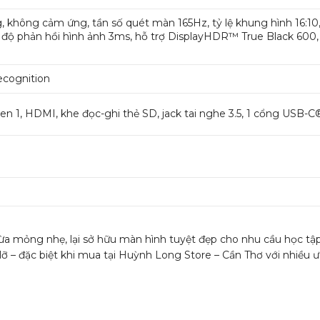
, không cảm ứng, tần số quét màn 165Hz, tỷ lệ khung hình 16:
ốc độ phản hồi hình ảnh 3ms, hỗ trợ DisplayHDR™ True Black 60
ecognition
en 1, HDMI, khe đọc-ghi thẻ SD, jack tai nghe 3.5, 1 cổng USB-C
 mỏng nhẹ, lại sở hữu màn hình tuyệt đẹp cho nhu cầu học tập, 
ỡ – đặc biệt khi mua tại Huỳnh Long Store – Cần Thơ với nhiều ư