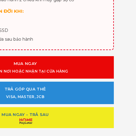
 ĐỜI KHI:
 SSD
ữa sau bảo hành
MUA NGAY
N NƠI HOẶC NHẬN TẠI CỬA HÀNG
TRẢ GÓP QUA THẺ
VISA, MASTER, JCB
MUA NGAY - TRẢ SAU