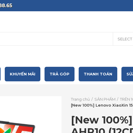
88.65
SELECT
KHUYẾN MÃI
TRẢ GÓP
THANH TOÁN
SỬ
Trang chủ
SẢN PHẨM
TRÊN 1
[New 100%] Lenovo XiaoXin 15
[New 100%]
AHP10 (12C