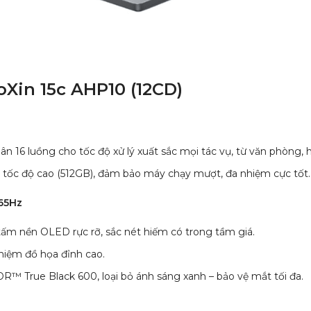
Xin 15c AHP10 (12CD)
6 luồng cho tốc độ xử lý xuất sắc mọi tác vụ, từ văn phòng, học 
 độ cao (512GB), đảm bảo máy chạy mượt, đa nhiệm cực tốt.
165Hz
, tấm nền OLED rực rỡ, sắc nét hiếm có trong tầm giá.
ghiệm đồ họa đỉnh cao.
™ True Black 600, loại bỏ ánh sáng xanh – bảo vệ mắt tối đa.