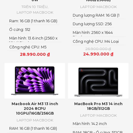
TRÊN 10 TRIỆU
,
LAPTOP MACBOOK
LAPTOP MACBOOK
Dung lượng RAM: 16 GB (1
thanh 16 GB)
Ram: 16 GB (1 thanh 16 GB)
Dung lượng SSD: 256
Ổ cứng: 512
Màn hình: 2560 x 1644
Pixels
Màn hình: 13.6 inch (2560 x
Công nghệ CPU: M4 Loại
1644) Pixels
CPU: 10-Core
Công nghệ CPU: M5
26.900.000
₫
24.990.000
₫
28.990.000
₫
Macbook Air M3 13 inch
MacBook Pro M3 14 inch
2024 8CPU
18GB/512GB
10GPU/16GB/256GB
LAPTOP MACBOOK
LAPTOP MACBOOK
Màn hình: 14.2 inch
RAM: 16 GB (1 thanh 16 GB)
RAM: 18GB - Ổ cứng: 512GB