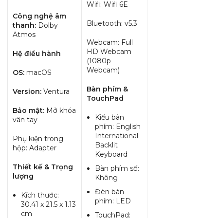
Wifi: Wifi 6E
Công nghệ âm
Bluetooth: v5.3
thanh:
Dolby
Atmos
Webcam: Full
HD Webcam
Hệ điều hành
(1080p
Webcam)
OS:
macOS
Bàn phím &
Version:
Ventura
TouchPad
Bảo mật:
Mở khóa
Kiểu bàn
vân tay
phím: English
International
Phụ kiện trong
Backlit
hộp: Adapter
Keyboard
Thiết kế & Trọng
Bàn phím số:
lượng
Không
Đèn bàn
Kích thước:
phím: LED
30.41 x 21.5 x 1.13
cm
TouchPad: