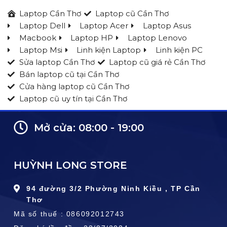
Laptop Cần Thơ
Laptop cũ Cần Thơ
Laptop Dell
Laptop Acer
Laptop Asus
Macbook
Laptop HP
Laptop Lenovo
Laptop Msi
Linh kiện Laptop
Linh kiện PC
Sửa laptop Cần Thơ
Laptop cũ giá rẻ Cần Thơ
Bán laptop cũ tại Cần Thơ
Cửa hàng laptop cũ Cần Thơ
Laptop cũ uy tín tại Cần Thơ
Mở cửa: 08:00 - 19:00
HUỲNH LONG STORE
94 đường 3/2 Phường Ninh Kiều , TP Cần
Thơ
Mã số thuế : 086092012743