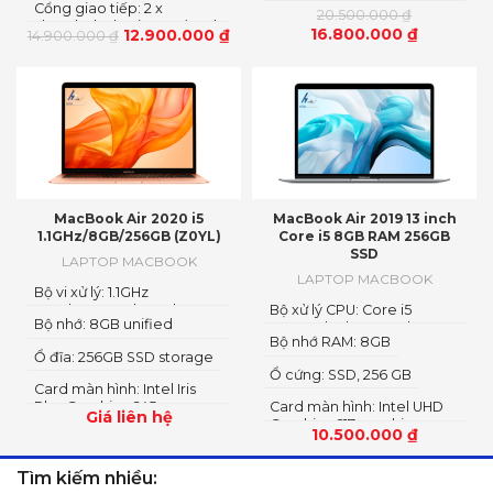
hợp - 8 nhân GPU
Cổng giao tiếp: 2 x
20.500.000
₫
Thunderbolt 3 (USB-C)Jack
16.800.000
₫
12.900.000
₫
14.900.000
₫
tai nghe 3.5 mm
MacBook Air 2020 i5
MacBook Air 2019 13 inch
1.1GHz/8GB/256GB (Z0YL)
Core i5 8GB RAM 256GB
SSD
LAPTOP MACBOOK
LAPTOP MACBOOK
Bộ vi xử lý: 1.1GHz
quad‑core 10th Intel Core
Bộ xử lý CPU: Core i5
Bộ nhớ: 8GB unified
i5 processor, Turbo Boost
1.6GHz dual-core 8th-
memory.
Bộ nhớ RAM: 8GB
up to 3.5GHz
generation - 8210Y
Ổ đĩa: 256GB SSD storage
Ổ cứng: SSD, 256 GB
Card màn hình: Intel Iris
Plus Graphics 645
Card màn hình: Intel UHD
Giá liên hệ
Graphics 617 graphics
10.500.000
₫
Tìm kiếm nhiều: