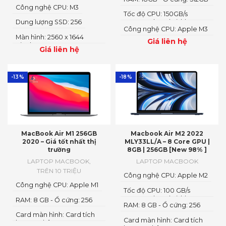
Công nghệ CPU: M3
SSD
Tốc độ CPU: 150GB/s
Dung lượng SSD: 256
memory bandwidth
Công nghệ CPU: Apple M3
Màn hình: 2560 x 1644
Pro
Giá liên hệ
Pixels
Giá liên hệ
-13%
-18%
MacBook Air M1 256GB
Macbook Air M2 2022
2020 – Giá tốt nhất thị
MLY33LL/A – 8 Core GPU |
trường
8GB | 256GB [New 98% ]
LAPTOP MACBOOK
,
LAPTOP MACBOOK
TRÊN 10 TRIỆU
Công nghệ CPU: Apple M2
Công nghệ CPU: Apple M1
Tốc độ CPU: 100 GB/s
memory bandwidth
RAM: 8 GB - Ổ cứng: 256
RAM: 8 GB - Ổ cứng: 256
GB SSD
GB SSD
Card màn hình: Card tích
Card màn hình: Card tích
hợp - 7 nhân GPU