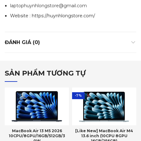
laptophuynhlongstore@gmail.com
Website : https://huynhlongstore.com/
ĐÁNH GIÁ (0)
SẢN PHẨM TƯƠNG TỰ
-7%
MacBook Air 13 M5 2026
[Like New] MacBook Air M4
10CPU/8GPU/16GB/512GB/3
13.6 inch (10CPU 8GPU
0W
16GB/256GB)