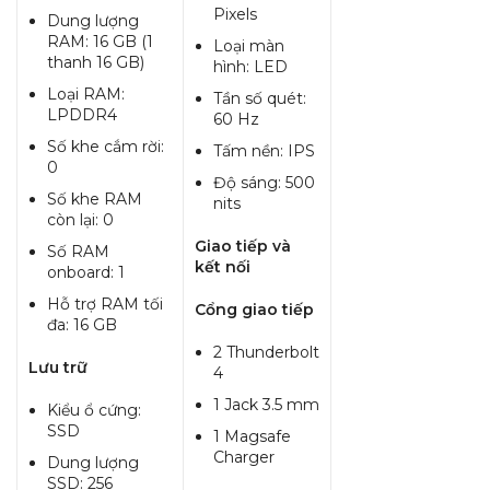
Pixels
Dung lượng
RAM: 16 GB (1
Loại màn
thanh 16 GB)
hình: LED
Loại RAM:
Tần số quét:
LPDDR4
60 Hz
Số khe cắm rời:
Tấm nền: IPS
0
Độ sáng: 500
Số khe RAM
nits
còn lại: 0
Giao tiếp và
Số RAM
kết nối
onboard: 1
Hỗ trợ RAM tối
Cổng giao tiếp
đa: 16 GB
2 Thunderbolt
Lưu trữ
4
1 Jack 3.5 mm
Kiểu ổ cứng:
SSD
1 Magsafe
Charger
Dung lượng
SSD: 256