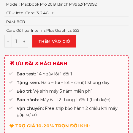
Model : Macbook Pro 2019 13inch MV962/ MV992
CPU: Intel Core i5, 2.4GHz
RAM: 8GB
Card đồ họa: Intel Iris Plus Graphics 655
THÊM VÀO GIỎ
🎁 ƯU ĐÃI & BẢO HÀNH
Bao test:
14 ngày lỗi 1 đổi 1
Tặng kèm:
Balo – túi – lót – chuột không dây
Bảo trì:
Vệ sinh máy 5 năm miễn phí
Bảo hành:
Máy 6 – 12 tháng 1 đổi 1 (Linh kiện)
Vận chuyển:
Free ship bảo hành 2 chiều khi máy
gặp sự cố
💎 TRỢ GIÁ 10-20% TRỌN ĐỜI KHI: