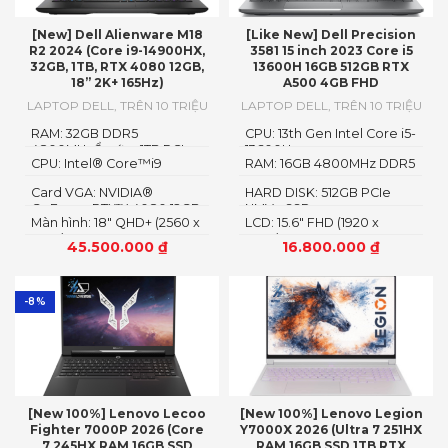
[New] Dell Alienware M18
[Like New] Dell Precision
R2 2024 (Core i9-14900HX,
3581 15 inch 2023 Core i5
32GB, 1TB, RTX 4080 12GB,
13600H 16GB 512GB RTX
18” 2K+ 165Hz)
A500 4GB FHD
LAPTOP DELL
,
TRÊN 10 TRIỆU
LAPTOP DELL
,
TRÊN 10 TRIỆU
RAM: 32GB DDR5
CPU: 13th Gen Intel Core i5-
4800MHzỔ cứng1TB PCIe
13600H
CPU: Intel® Core™i9
RAM: 16GB 4800MHz DDR5
Gen4 M.2 SSD
14900HX
Card VGA: NVIDIA®
HARD DISK: 512GB PCIe
GeForce RTX™ 4080 12GB
NMVe SSD
Màn hình: 18" QHD+ (2560 x
LCD: 15.6" FHD (1920 x
GDDR6
1600)
1080)
45.500.000
₫
16.800.000
₫
-8%
[New 100%] Lenovo Lecoo
[New 100%] Lenovo Legion
Fighter 7000P 2026 (Core
Y7000X 2026 (Ultra 7 251HX
7 245HX RAM 16GB SSD
RAM 16GB SSD 1TB RTX