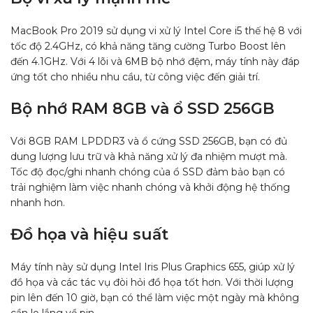
MacBook Pro 2019 sử dụng vi xử lý Intel Core i5 thế hệ 8 với
tốc độ 2.4GHz, có khả năng tăng cường Turbo Boost lên
đến 4.1GHz. Với 4 lõi và 6MB bộ nhớ đệm, máy tính này đáp
ứng tốt cho nhiều nhu cầu, từ công việc đến giải trí.
Bộ nhớ RAM 8GB và ổ SSD 256GB
Với 8GB RAM LPDDR3 và ổ cứng SSD 256GB, bạn có đủ
dung lượng lưu trữ và khả năng xử lý đa nhiệm mượt mà.
Tốc độ đọc/ghi nhanh chóng của ổ SSD đảm bảo bạn có
trải nghiệm làm việc nhanh chóng và khởi động hệ thống
nhanh hơn.
Đồ họa và hiệu suất
Máy tính này sử dụng Intel Iris Plus Graphics 655, giúp xử lý
đồ họa và các tác vụ đòi hỏi đồ họa tốt hơn. Với thời lượng
pin lên đến 10 giờ, bạn có thể làm việc một ngày mà không
cần lo lắng về pin.