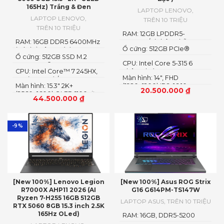
165Hz) Trắng & Đen
LAPTOP LENOVO
,
LAPTOP LENOVO
,
TRÊN 10 TRIỆU
TRÊN 10 TRIỆU
RAM: 12GB LPDDR5-
RAM: 16GB DDR5 6400MHz
5600MT/s (Không hỗ trợ
Ổ cứng: 512GB PCIe®
(có thể nâng cấp)
nâng cấp)
Ổ cứng: 512GB SSD M.2
NVMe™ M.2 SSD
CPU: Intel Core 5-315 6
2242 PCIe® 4.0×4 NVMe
CPU: Intel Core™ 7 245HX,
nhân 6 luồng
Màn hình: 14″, FHD
14C (6P + 8E) / 14T
Màn hình: 15.3″ 2K+
(1920x1200) IPS, 16:10
20.500.000
₫
(2560×1600) OLED 1100nits
44.500.000
₫
(peak) / 500nits (typical)
Glossy, 100% DCI-P3, 165Hz,
G-SYNC®, DisplayHDR™
True Black 1000
-9%
[New 100%] Lenovo Legion
[New 100%] Asus ROG Strix
R7000X AHP11 2026 (AI
G16 G614PM-TS147W
Ryzen 7-H255 16GB 512GB
LAPTOP ASUS
,
TRÊN 10 TRIỆU
RTX 5060 8GB 15.3 inch 2.5K
165Hz OLed)
RAM: 16GB, DDR5-5200
SO-DIMM