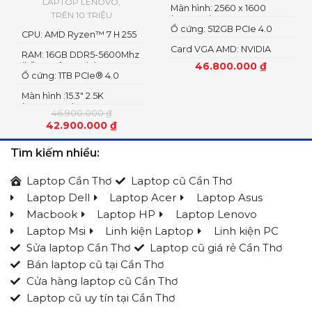
LAPTOP LENOVO
,
Màn hình: 2560 x 1600
TRÊN 10 TRIỆU
(WQXGA)
Ổ cứng: 512GB PCIe 4.0
CPU: AMD Ryzen™ 7 H 255
NVMe M.2 SSD
Card VGA AMD: NVIDIA
RAM: 16GB DDR5-5600Mhz
GeForce RTX 5060 8GB
46.800.000
₫
(hỗ trợ nâng cấp)
GDDR7 AMD Radeon
Ổ cứng: 1TB PCIe® 4.0
Graphics
NVME SSD
Màn hình :15.3" 2.5K
(2560x1600) OLED
46.900.000
₫
42.900.000
₫
Tìm kiếm nhiều:
Laptop Cần Thơ
Laptop cũ Cần Thơ
Laptop Dell
Laptop Acer
Laptop Asus
Macbook
Laptop HP
Laptop Lenovo
Laptop Msi
Linh kiện Laptop
Linh kiện PC
Sửa laptop Cần Thơ
Laptop cũ giá rẻ Cần Thơ
Bán laptop cũ tại Cần Thơ
Cửa hàng laptop cũ Cần Thơ
Laptop cũ uy tín tại Cần Thơ