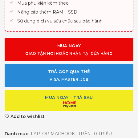
Mua phụ kiện kèm theo
Nâng cấp thêm RAM – SSD
Sử dụng dịch vụ sửa chữa sau bảo hành
MUA NGAY
GIAO TẬN NƠI HOẶC NHẬN TẠI CỬA HÀNG
TRẢ GÓP QUA THẺ
VISA, MASTER, JCB
MUA NGAY - TRẢ SAU
Add to wishlist
Danh mục:
LAPTOP MACBOOK
,
TRÊN 10 TRIỆU