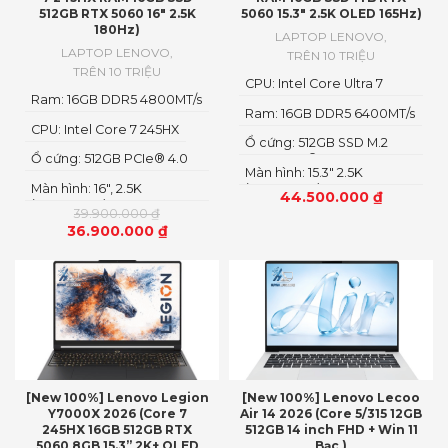
512GB RTX 5060 16″ 2.5K
5060 15.3″ 2.5K OLED 165Hz)
180Hz)
LAPTOP LENOVO
,
LAPTOP LENOVO
,
TRÊN 10 TRIỆU
TRÊN 10 TRIỆU
CPU: Intel Core Ultra 7
Ram: 16GB DDR5 4800MT/s
251HX
Ram: 16GB DDR5 6400MT/s
CPU: Intel Core 7 245HX
Ổ cứng: 512GB SSD M.2
Ổ cứng: 512GB PCIe® 4.0
2242 PCIe® 4.0×4 NVMe
Màn hình: 15.3" 2.5K
M.2 2280 SSD
Màn hình: 16″, 2.5K
(2560x1600) OLED
44.500.000
₫
(2560x1600) IPS, LED
39.900.000
₫
36.900.000
₫
[New 100%] Lenovo Legion
[New 100%] Lenovo Lecoo
Y7000X 2026 (Core 7
Air 14 2026 (Core 5/315 12GB
245HX 16GB 512GB RTX
512GB 14 inch FHD + Win 11
5060 8GB 15.3” 2K+ OLED
Bạc )