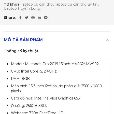
Từ khóa:
laptop cũ cần thơ
,
laptop cũ cần thơ uy tín
,
Laptop Huỳnh Long
Share
MÔ TẢ SẢN PHẨM
Thông số kỹ thuật
Model
: Macbook Pro 2019 13inch MV962/ MV992.
CPU: Intel Core i5, 2.4GHz.
RAM: 8GB.
Màn hình: 13.3 inch Retina, độ phân giải 2560 x 1600
pixels.
Card đồ họa: Intel Iris Plus Graphics 655.
Ổ cứng: 256GB SSD.
Webcam: 720p FaceTime HD