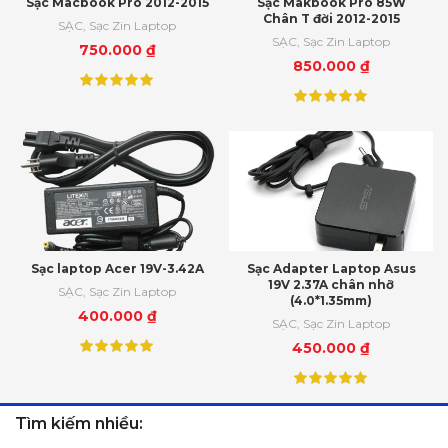
Sạc Macbook Pro 2012-2015
Sạc Makbook Pro 85W
Chân T đời 2012-2015
SẠC
,
Sạc Zin Laptop
SẠC
,
Sạc Zin Laptop
750.000
₫
850.000
₫
Sạc laptop Acer 19V-3.42A
Sạc Adapter Laptop Asus
19V 2.37A chân nhỡ
SẠC
,
Sạc Zin Laptop
(4.0*1.35mm)
400.000
₫
SẠC
,
Sạc Zin Laptop
450.000
₫
Tìm kiếm nhiều: