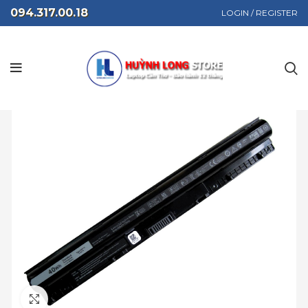
094.317.00.18
LOGIN / REGISTER
Click to enlarge