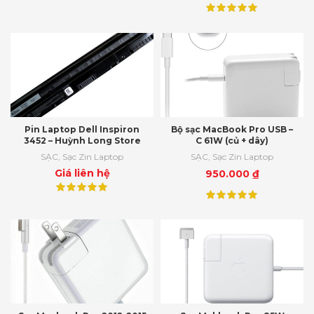
Pin Laptop Dell Inspiron
Bộ sạc MacBook Pro USB –
3452 – Huỳnh Long Store
C 61W (củ + dây)
SẠC
,
Sạc Zin Laptop
SẠC
,
Sạc Zin Laptop
Giá liên hệ
950.000
₫