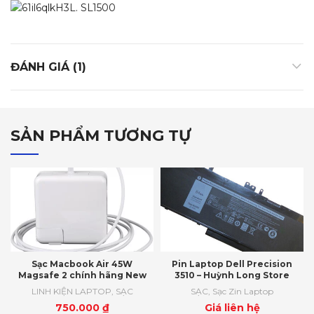
ĐÁNH GIÁ (1)
SẢN PHẨM TƯƠNG TỰ
Sạc Macbook Air 45W
Pin Laptop Dell Precision
Magsafe 2 chính hãng New
3510 – Huỳnh Long Store
LINH KIỆN LAPTOP
,
SẠC
SẠC
,
Sạc Zin Laptop
750.000
₫
Giá liên hệ