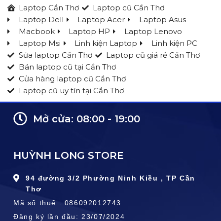
Laptop Cần Thơ
Laptop cũ Cần Thơ
Laptop Dell
Laptop Acer
Laptop Asus
Macbook
Laptop HP
Laptop Lenovo
Laptop Msi
Linh kiện Laptop
Linh kiện PC
Sửa laptop Cần Thơ
Laptop cũ giá rẻ Cần Thơ
Bán laptop cũ tại Cần Thơ
Cửa hàng laptop cũ Cần Thơ
Laptop cũ uy tín tại Cần Thơ
Mở cửa: 08:00 - 19:00
HUỲNH LONG STORE
94 đường 3/2 Phường Ninh Kiều , TP Cần
Thơ
Mã số thuế : 086092012743
Đăng ký lần đầu: 23/07/2024