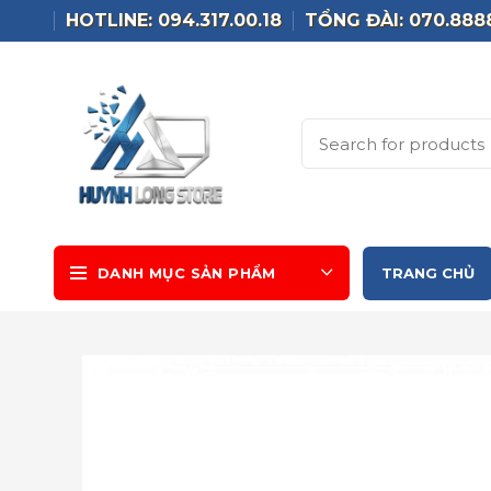
HOTLINE: 094.317.00.18
TỔNG ĐÀI: 070.888
DANH MỤC SẢN PHẨM
TRANG CHỦ