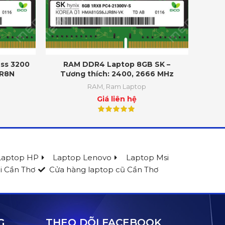
ss 3200
RAM DDR4 Laptop 8GB SK –
R8N
Tương thích: 2400, 2666 MHz
RAM
,
Ram Laptop
Giá liên hệ
Laptop HP
Laptop Lenovo
Laptop Msi
i Cần Thơ
Cửa hàng laptop cũ Cần Thơ
G
THEO DÕI FACEBOOK