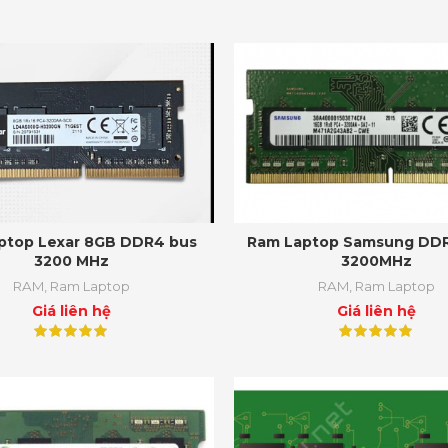
ptop Lexar 8GB DDR4 bus
Ram Laptop Samsung DD
3200 MHz
3200MHz
RAM
,
Ram Laptop
RAM
,
Ram Laptop
Giá liên hệ
Giá liên hệ