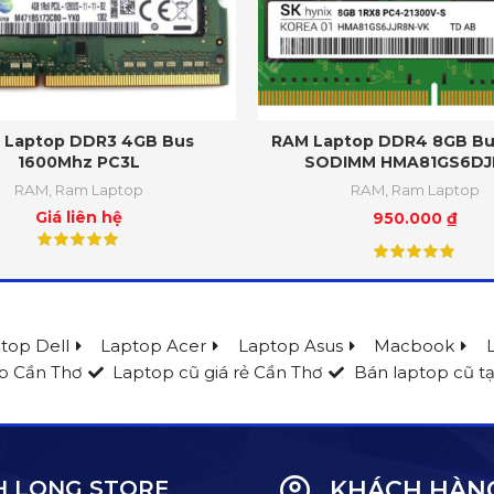
 Laptop DDR3 4GB Bus
RAM Laptop DDR4 8GB Bu
1600Mhz PC3L
SODIMM HMA81GS6DJ
RAM
,
Ram Laptop
RAM
,
Ram Laptop
Giá liên hệ
950.000
₫
top Dell
Laptop Acer
Laptop Asus
Macbook
p Cần Thơ
Laptop cũ giá rẻ Cần Thơ
Bán laptop cũ tạ
 LONG STORE
KHÁCH HÀN