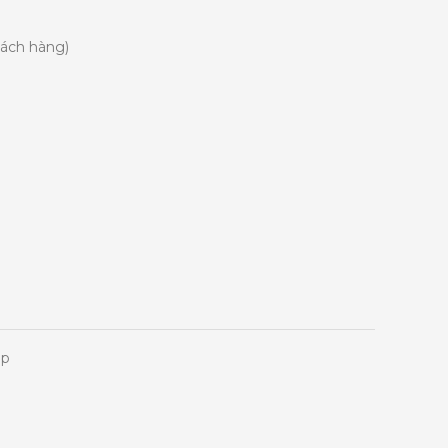
hách hàng)
op