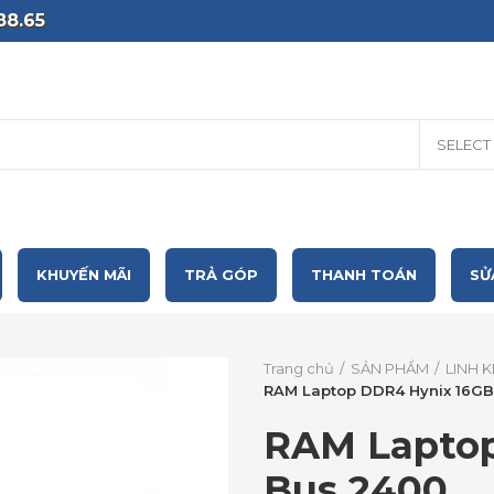
88.65
SELECT
KHUYẾN MÃI
TRẢ GÓP
THANH TOÁN
SỬ
Trang chủ
SẢN PHẨM
LINH 
RAM Laptop DDR4 Hynix 16GB
RAM Laptop
Bus 2400