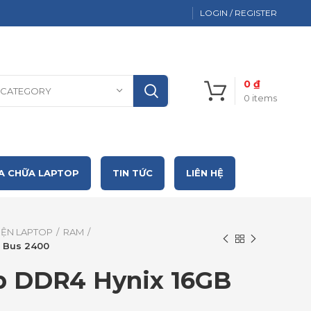
LOGIN / REGISTER
0
₫
 CATEGORY
0
items
A CHỮA LAPTOP
TIN TỨC
LIÊN HỆ
KIỆN LAPTOP
RAM
 Bus 2400
 DDR4 Hynix 16GB