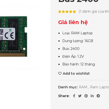
(
1
đánh giá của k
Giá liên hệ
Loại: RAM Laptop
Dung lượng: 16GB
Bus: 2400
Điện Áp: 1.2V
Bảo hành: 12 tháng
Add to wishlist
Danh mục:
RAM
,
Ram Lapt
Share