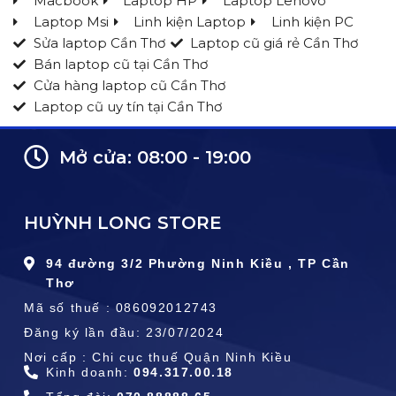
Macbook
Laptop HP
Laptop Lenovo
Laptop Msi
Linh kiện Laptop
Linh kiện PC
Sửa laptop Cần Thơ
Laptop cũ giá rẻ Cần Thơ
Bán laptop cũ tại Cần Thơ
Cửa hàng laptop cũ Cần Thơ
Laptop cũ uy tín tại Cần Thơ
Mở cửa: 08:00 - 19:00
HUỲNH LONG STORE
94 đường 3/2 Phường Ninh Kiều , TP Cần
Thơ
Mã số thuế : 086092012743
Đăng ký lần đầu: 23/07/2024
Nơi cấp : Chi cục thuế Quận Ninh Kiều
Kinh doanh:
094.317.00.18