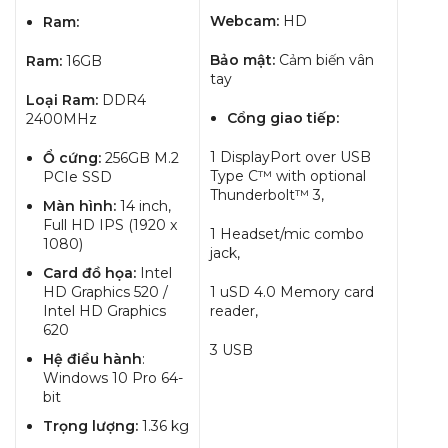
Webcam:
HD
Ram:
Bảo mật:
Cảm biến vân
Ram:
16GB
tay
Loại Ram:
DDR4
Cổng giao tiếp:
2400MHz
1 DisplayPort over USB
Ổ cứng:
256GB M.2
Type C™ with optional
PCIe SSD
Thunderbolt™ 3,
Màn hình:
14 inch,
Full HD IPS (1920 x
1 Headset/mic combo
1080)
jack,
Card đồ họa:
Intel
HD Graphics 520 /
1 uSD 4.0 Memory card
Intel HD Graphics
reader,
620
3 USB
Hệ điều hành
:
Windows 10 Pro 64-
bit
Trọng lượng:
1.36 kg