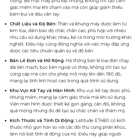
trọng. Bề mặt máy phủ lớp nhung, không chỉ tạo cảm
giác mềm mại khi chạm vào mà còn giúp giảm thiểu
bám bụi và dấu vân tay.
Chất Liệu và Độ Bền:
Thân và khung máy được làm từ
kim loại, đảm bảo độ chắc chắn cao, phù hợp với nhiều
nhu cầu sử dụng khác nhau, kể cả trong môi trường khắc
nghiệt. Điều này cũng đồng nghĩa với việc máy đáp ứng
được các tiêu chuẩn quân sự về độ bền.
Bản Lề Đơn và Mở Rộng:
Hệ thống bản lề loại đơn chạy
dài liền mạch, bọc bên ngoài vỏ thép, không chỉ tạo sự
cứng cáp mà còn cho phép mở máy lên đến 180 độ,
mang lại tính linh hoạt cao trong quá trình sử dụng.
Khu Vực Kê Tay và Màn Hình:
Khu vực kê tay được phủ
nhung mềm, mang lại cảm giác thoải mái khi sử dụng.
Viền màn hình được thiết kế gọn gàng, cân đối, không
quá mỏng nhưng đủ để tạo sự chắc chắn và thẩm mỹ.
Kích Thước và Tính Di Động:
Latitude E7480 có kích
thước nhỏ gọn hơn so với các đối thủ cùng phân khúc,
làm nổi bật tính di động của nó. Điều này giúp người