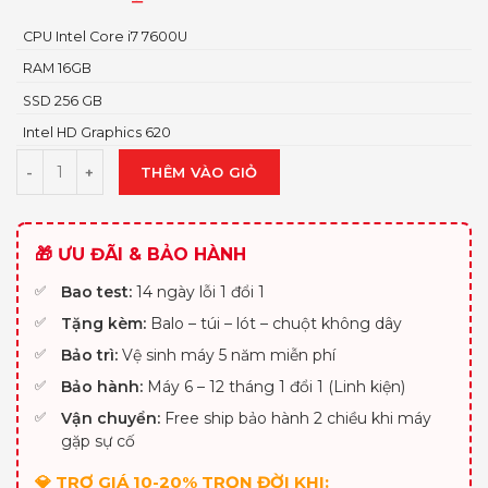
CPU Intel Core i7 7600U
RAM 16GB
SSD 256 GB
Intel HD Graphics 620
THÊM VÀO GIỎ
🎁 ƯU ĐÃI & BẢO HÀNH
Bao test:
14 ngày lỗi 1 đổi 1
Tặng kèm:
Balo – túi – lót – chuột không dây
Bảo trì:
Vệ sinh máy 5 năm miễn phí
Bảo hành:
Máy 6 – 12 tháng 1 đổi 1 (Linh kiện)
Vận chuyển:
Free ship bảo hành 2 chiều khi máy
gặp sự cố
💎 TRỢ GIÁ 10-20% TRỌN ĐỜI KHI: