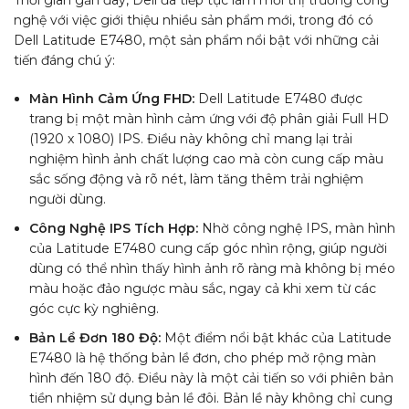
Thời gian gần đây, Dell đã tiếp tục làm mới thị trường công
nghệ với việc giới thiệu nhiều sản phẩm mới, trong đó có
Dell Latitude E7480, một sản phẩm nổi bật với những cải
tiến đáng chú ý:
Màn Hình Cảm Ứng FHD:
Dell Latitude E7480 được
trang bị một màn hình cảm ứng với độ phân giải Full HD
(1920 x 1080) IPS. Điều này không chỉ mang lại trải
nghiệm hình ảnh chất lượng cao mà còn cung cấp màu
sắc sống động và rõ nét, làm tăng thêm trải nghiệm
người dùng.
Công Nghệ IPS Tích Hợp:
Nhờ công nghệ IPS, màn hình
của Latitude E7480 cung cấp góc nhìn rộng, giúp người
dùng có thể nhìn thấy hình ảnh rõ ràng mà không bị méo
màu hoặc đảo ngược màu sắc, ngay cả khi xem từ các
góc cực kỳ nghiêng.
Bản Lề Đơn 180 Độ:
Một điểm nổi bật khác của Latitude
E7480 là hệ thống bản lề đơn, cho phép mở rộng màn
hình đến 180 độ. Điều này là một cải tiến so với phiên bản
tiền nhiệm sử dụng bản lề đôi. Bản lề này không chỉ cung