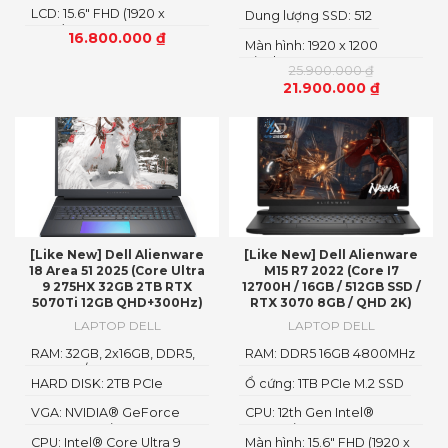
Loại RAM: DDR5
LCD: 15.6" FHD (1920 x
Dung lượng SSD: 512
1080)
16.800.000
₫
Màn hình: 1920 x 1200
Pixels
25.900.000
₫
21.900.000
₫
[Like New] Dell Alienware
[Like New] Dell Alienware
18 Area 51 2025 (Core Ultra
M15 R7 2022 (Core I7
9 275HX 32GB 2TB RTX
12700H / 16GB / 512GB SSD /
5070Ti 12GB QHD+300Hz)
RTX 3070 8GB / QHD 2K)
LAPTOP DELL
LAPTOP DELL
RAM: 32GB, 2x16GB, DDR5,
RAM: DDR5 16GB 4800MHz
6400MT/s
HARD DISK: 2TB PCIe
Ổ cứng: 1TB PCIe M.2 SSD
NVMe SSD
VGA: NVIDIA® GeForce
CPU: 12th Gen Intel®
RTX™ 5070Ti 12GB GDDR
Core™ i7 12700H vPro Up
CPU: Intel® Core Ultra 9
Màn hình: 15.6″ FHD (1920 x
To 4.7GHz (14 Cores, 20