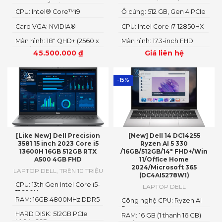
4800MHzỔ cứng1TB PCIe
4800MHz
CPU: Intel® Core™i9
Ổ cứng: 512 GB, Gen 4 PCIe
Gen4 M.2 SSD
14900HX
x4 NVMe, SSD
Card VGA: NVIDIA®
CPU: Intel Core i7-12850HX
GeForce RTX™ 4080 12GB
Màn hình: 18" QHD+ (2560 x
Màn hình: 17.3-inch FHD
GDDR6
1600)
1920 x 1080
45.500.000
₫
Giá liên hệ
-15%
[Like New] Dell Precision
[New] Dell 14 DC14255
3581 15 inch 2023 Core i5
Ryzen AI 5 330
13600H 16GB 512GB RTX
/16GB/512GB/14″ FHD+/Win
A500 4GB FHD
11/Office Home
2024/Microsoft 365
LAPTOP DELL
,
TRÊN 10 TRIỆU
(DC4AI5278W1)
CPU: 13th Gen Intel Core i5-
LAPTOP DELL
13600H
RAM: 16GB 4800MHz DDR5
Công nghệ CPU: Ryzen AI
5
HARD DISK: 512GB PCIe
RAM: 16 GB (1 thanh 16 GB)
NMVe SSD