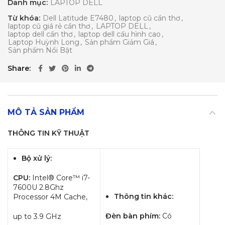
Danh mục:
LAPTOP DELL
Từ khóa:
Dell Latitude E7480
,
laptop cũ cần thơ
,
laptop cũ giá rẻ cần thơ
,
LAPTOP DELL
,
laptop dell cần thơ
,
laptop dell cấu hình cao
,
Laptop Huỳnh Long
,
Sản phẩm Giảm Giá
,
Sản phẩm Nổi Bật
Share
MÔ TẢ SẢN PHẨM
THÔNG TIN KỸ THUẬT
Bộ xử lý:
CPU:
Intel® Core™ i7-
7600U 2.8Ghz
Thông tin khác:
Processor 4M Cache,
Đèn bàn phím:
Có
up to 3.9 GHz