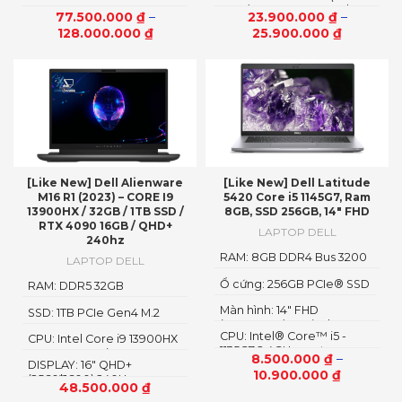
processor 275HX
1080) 165Hz, Non-Touch,
Threads, 24MB Cache)
77.500.000
₫
–
23.900.000
₫
–
3ms, Advanced Optimus,
128.000.000
₫
25.900.000
₫
ComfortView Plus, NVIDIA
G-SYNC
[Like New] Dell Alienware
[Like New] Dell Latitude
M16 R1 (2023) – CORE I9
5420 Core i5 1145G7, Ram
13900HX / 32GB / 1TB SSD /
8GB, SSD 256GB, 14″ FHD
RTX 4090 16GB / QHD+
LAPTOP DELL
240hz
RAM: 8GB DDR4 Bus 3200
LAPTOP DELL
MHz
Ổ cứng: 256GB PCIe® SSD
RAM: DDR5 32GB
4800MHz
Màn hình: 14" FHD
SSD: 1TB PCIe Gen4 M.2
(1920x1080), Anti-Glare
SSD
CPU: Intel® Core™ i5 -
CPU: Intel Core i9 13900HX
1135G7 2.4GHz, up to
Up To 5.4GHz (24 Cores, 32
8.500.000
₫
–
DISPLAY: 16″ QHD+
4.2GHz, 8MB
Threads, 36MB Cache)
10.900.000
₫
(2560*1600) 240Hz
48.500.000
₫