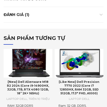
ĐÁNH GIÁ (1)
SẢN PHẨM TƯƠNG TỰ
[New] Dell Alienware M18
[Like New] Dell Precision
R2 2024 (Core i9-14900HX,
7770 2022 (Core i7
32GB, 1TB, RTX 4080 12GB,
12850HX, RAM 32GB, SSD
18” 2K+ 165Hz)
512GB, 17.3″ FHD, A1000)
LAPTOP DELL
,
TRÊN 10 TRIỆU
LAPTOP DELL
RAM: 32GB DDR5
Ram: 32 GB, DDR5,