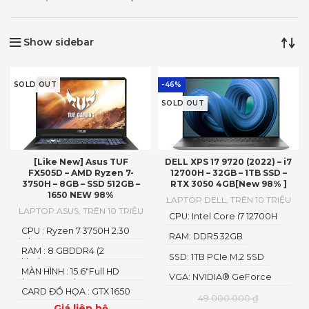
Show sidebar
SOLD OUT
-46%
SOLD OUT
[Like New] Asus TUF
DELL XPS 17 9720 (2022) – i7
FX505D – AMD Ryzen 7-
12700H – 32GB – 1TB SSD –
3750H – 8GB – SSD 512GB –
RTX 3050 4GB[New 98% ]
1650 NEW 98%
LAPTOP DELL
,
TRÊN 10 TRIỆU
LAPTOP ASUS
,
TRÊN 10 TRIỆU
CPU: Intel Core i7 12700H
CPU : Ryzen 7 3750H 2.30
RAM: DDR5 32GB
Ghz
RAM : 8 GBDDR4 (2
SSD: 1TB PCIe M.2 SSD
khe)2666 MHz
MÀN HÌNH : 15.6"Full HD
VGA: NVIDIA® GeForce
(1920 x 1080)
RTX™ 3050 4GB GDDR6
CARD ĐỒ HỌA : GTX 1650
49.000.000
₫
4GB
Giá liên hệ