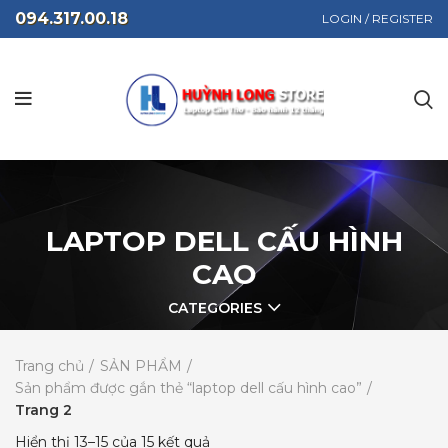
094.317.00.18
LOGIN / REGISTER
LAPTOP DELL CẤU HÌNH
CAO
CATEGORIES
Trang chủ
SẢN PHẨM
Sản phẩm được gắn thẻ “laptop dell cấu hình cao”
Trang 2
Hiển thị 13–15 của 15 kết quả