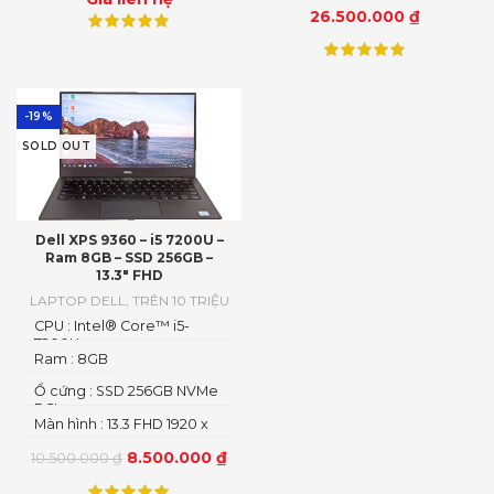
26.500.000
₫
-19%
SOLD OUT
Dell XPS 9360 – i5 7200U –
Ram 8GB – SSD 256GB –
13.3″ FHD
LAPTOP DELL
,
TRÊN 10 TRIỆU
CPU : Intel® Core™ i5-
7200U
Ram : 8GB
Ổ cứng : SSD 256GB NVMe
PCIe
Màn hình : 13.3 FHD 1920 x
1080
8.500.000
₫
10.500.000
₫