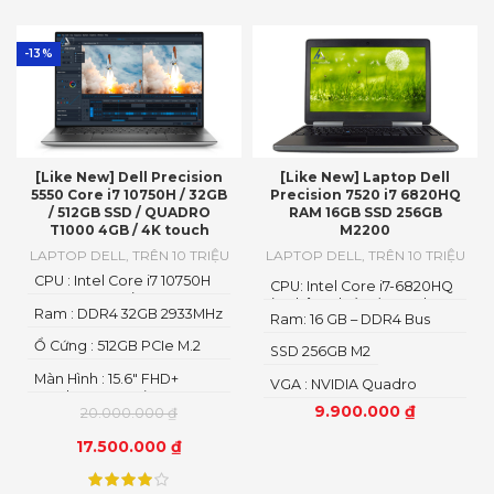
-13%
[Like New] Dell Precision
[Like New] Laptop Dell
5550 Core i7 10750H / 32GB
Precision 7520 i7 6820HQ
/ 512GB SSD / QUADRO
RAM 16GB SSD 256GB
T1000 4GB / 4K touch
M2200
LAPTOP DELL
,
TRÊN 10 TRIỆU
LAPTOP DELL
,
TRÊN 10 TRIỆU
CPU : Intel Core i7 10750H
CPU: Intel Core i7-6820HQ
Up To 5.0GHz (6 Cores
(4 nhân 8 luồng), 2.9 Ghz
Ram : DDR4 32GB 2933MHz
12MB Cache)
Ram: 16 GB – DDR4 Bus
2400
Ổ Cứng : 512GB PCIe M.2
SSD 256GB M2
SSD
Màn Hình : 15.6″ FHD+
VGA : NVIDIA Quadro
1920*1200 500Nits 100%
M2200
9.900.000
₫
20.000.000
₫
sRGB
17.500.000
₫