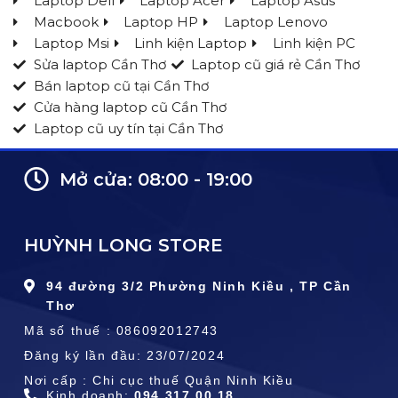
Laptop Dell
Laptop Acer
Laptop Asus
Macbook
Laptop HP
Laptop Lenovo
Laptop Msi
Linh kiện Laptop
Linh kiện PC
Sửa laptop Cần Thơ
Laptop cũ giá rẻ Cần Thơ
Bán laptop cũ tại Cần Thơ
Cửa hàng laptop cũ Cần Thơ
Laptop cũ uy tín tại Cần Thơ
Mở cửa: 08:00 - 19:00
HUỲNH LONG STORE
94 đường 3/2 Phường Ninh Kiều , TP Cần
Thơ
Mã số thuế : 086092012743
Đăng ký lần đầu: 23/07/2024
Nơi cấp : Chi cục thuế Quận Ninh Kiều
Kinh doanh:
094.317.00.18