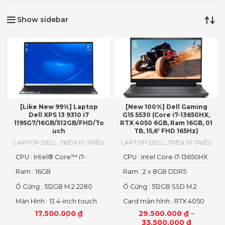
Show sidebar
[Like New 99%] Laptop
[New 100%] Dell Gaming
Dell XPS 13 9310 i7
G15 5530 (Core i7-13650HX,
1195G7/16GB/512GB/FHD/To
RTX 4050 6GB, Ram 16GB, 01
uch
TB, 15,6′ FHD 165Hz)
LAPTOP DELL
,
TRÊN 10 TRIỆU
LAPTOP DELL
,
TRÊN 10 TRIỆU
CPU : Intel® Core™ i7-
CPU : Intel Core i7-13650HX
1165G7
Ram : 16GB
Ram : 2 x 8GB DDR5
4800MHz
Ổ Cứng : 512GB M.2 2280
Ổ Cứng : 512GB SSD M.2
PCIe
NVMe
Màn Hình : 13.4-inch touch
Card màn hình : RTX 4050
6GB GDDR6
17.500.000
₫
29.500.000
₫
–
33.500.000
₫