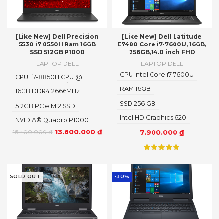
[Like New] Dell Precision
[Like New] Dell Latitude
5530 i7 8550H Ram 16GB
E7480 Core i7-7600U, 16GB,
SSD 512GB P1000
256GB,14.0 inch FHD
LAPTOP DELL
LAPTOP DELL
CPU Intel Core i7 7600U
CPU: i7-8850H CPU @
2.60GHz (12 CPUs), ~2.6GHz
RAM 16GB
16GB DDR4 2666MHz
SSD 256 GB
512GB PCIe M.2 SSD
Intel HD Graphics 620
NVIDIA® Quadro P1000
4GB GDDR5
13.600.000
₫
7.900.000
₫
15.400.000
₫
SOLD OUT
-30%