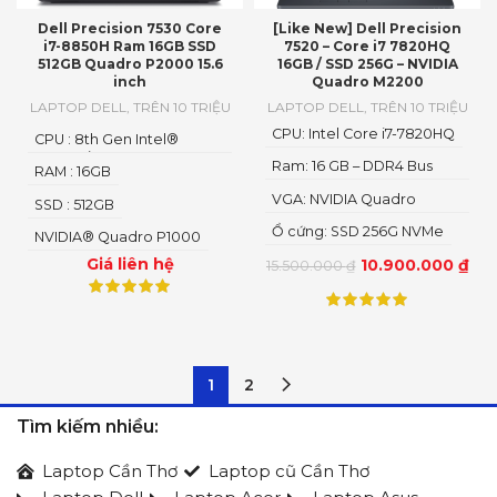
Dell Precision 7530 Core
[Like New] Dell Precision
i7-8850H Ram 16GB SSD
7520 – Core i7 7820HQ
512GB Quadro P2000 15.6
16GB / SSD 256G – NVIDIA
inch
Quadro M2200
LAPTOP DELL
,
TRÊN 10 TRIỆU
LAPTOP DELL
,
TRÊN 10 TRIỆU
CPU: Intel Core i7-7820HQ
CPU : 8th Gen Intel®
Core™ i7-8850H
Ram: 16 GB – DDR4 Bus
RAM : 16GB
2400
VGA: NVIDIA Quadro
SSD : 512GB
M2200
Ổ cứng: SSD 256G NVMe
NVIDIA® Quadro P1000
Giá liên hệ
10.900.000
₫
15.500.000
₫
1
2
Tìm kiếm nhiều:
Laptop Cần Thơ
Laptop cũ Cần Thơ