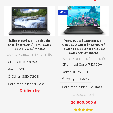
-15%
[Like New] Dell Latitude
[New 100%] Laptop Dell
5401 i7 9750H / Ram 16GB /
G16 7620 Core i7 12700H /
SSD 512GB / MX150
16GB / 1TB SSD / RTX 3060
6GB / QHD+ 165HZ
LAPTOP DELL
,
TRÊN 10 TRIỆU
LAPTOP DELL
,
TRÊN 10 TRIỆU
CPU : Core i7 9750H
CPU : Intel Core i7 12700H
Ram : 16GB
Ram : DDR5 16GB
Ổ Cứng : SSD 512GB
Ổ Cứng : 1TB PCIe
Card màn hình : Nividia
Card màn hình : NVIDIA®
Mx130
Giá liên hệ
GeForce RTX™ 3060 6GB
31.500.000
₫
GDDR6
26.800.000
₫