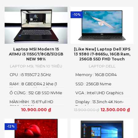
-10%
Laptop MSI Modern 15
[Like New] Laptop Dell XPS
A11MU i5 1155G7/8GB/512GB
13 9380 i7-8665u, 16GB Ram,
NEW 98%
256GB SSD FHD Touch
LAPTOP MSI
,
TRÊN 10 TRIỆU
LAPTOP DELL
CPU : i5 1155G7 2.5GHz
Memory : 16GB DDR4
RAM : 8 GBDDR4 2 khe (1
SSD : 256GB Nvme
khe 8 GB + 1 khe rời)3200
Ổ CỨNG : 512 GB SSD NVMe
VGA : Intel UHD Graphics
MHz
PCIe
620
MÀN HÌNH : 15.6"Full HD
Display : 13.3inch 4K Non-
(1920 x 1080)
Touch
10.900.000
₫
12.500.000
₫
13.900.000
₫
-12%