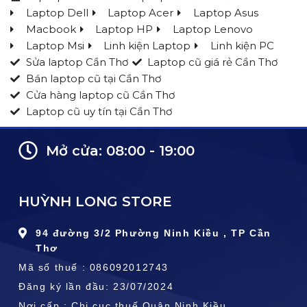
Laptop Dell
Laptop Acer
Laptop Asus
Macbook
Laptop HP
Laptop Lenovo
Laptop Msi
Linh kiện Laptop
Linh kiện PC
Sửa laptop Cần Thơ
Laptop cũ giá rẻ Cần Thơ
Bán laptop cũ tại Cần Thơ
Cửa hàng laptop cũ Cần Thơ
Laptop cũ uy tín tại Cần Thơ
Mở cửa: 08:00 - 19:00
HUỲNH LONG STORE
94 đường 3/2 Phường Ninh Kiều , TP Cần
Thơ
Mã số thuế : 086092012743
Đăng ký lần đầu: 23/07/2024
Nơi cấp : Chi cục thuế Quận Ninh Kiều