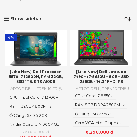
Show sidebar
-7%
[Like New] Dell Precision
[Like New] Dell Latitude
5570 i7 12800H, RAM 32GB,
7490 – i7-8650U – 8GB – SSD
SSD 1TB, RTX A1000
256GB – 14.0″ FHD IPS
LAPTOP DELL
,
TRÊN 10 TRIỆU
LAPTOP DELL
,
TRÊN 10 TRIỆU
CPU : Core i7 8650U
CPU : Intel Core i7 12700H
RAM 8GB DDR4 2600MHz
Ram : 32GB 4800MHz
Ổ cứng SSD 256GB
Ổ Cứng : SSD 512GB
(NVMe)
Card VGA intel Graphics
Nvidia Quadro A1000 4GB
UHD 620
6.290.000
₫
–
26.800.000
₫