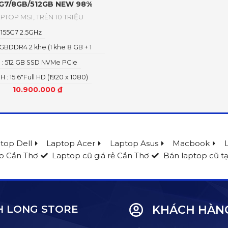
5G7/8GB/512GB NEW 98%
APTOP MSI
,
TRÊN 10 TRIỆU
 1155G7 2.5GHz
GBDDR4 2 khe (1 khe 8 GB + 1
)3200 MHz
: 512 GB SSD NVMe PCIe
 : 15.6"Full HD (1920 x 1080)
10.900.000
₫
top Dell
Laptop Acer
Laptop Asus
Macbook
p Cần Thơ
Laptop cũ giá rẻ Cần Thơ
Bán laptop cũ tạ
 LONG STORE
KHÁCH HÀN