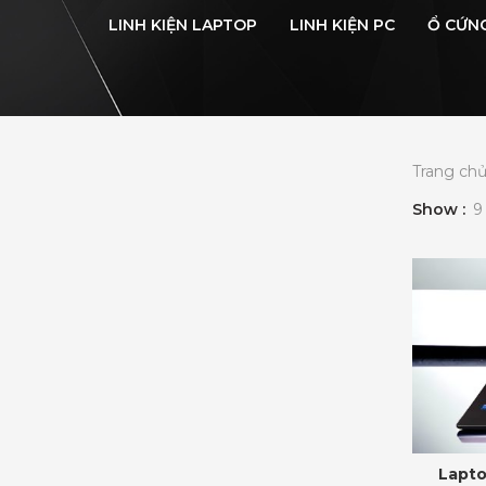
LINH KIỆN LAPTOP
LINH KIỆN PC
Ổ CỨN
Trang ch
Show
9
Lapto