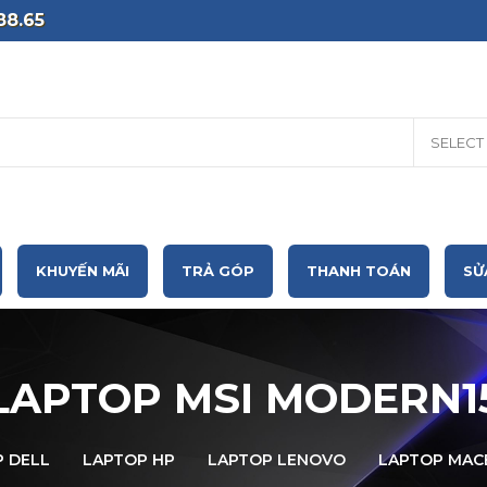
88.65
SELECT
KHUYẾN MÃI
TRẢ GÓP
THANH TOÁN
SỬ
LAPTOP MSI MODERN1
 DELL
LAPTOP HP
LAPTOP LENOVO
LAPTOP MA