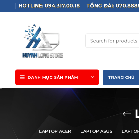
HOTLINE: 094.317.00.18
TỔNG ĐÀI: 070.888
DANH MỤC SẢN PHẨM
TRANG CHỦ
LAPTOP ACER
LAPTOP ASUS
LAPTOP