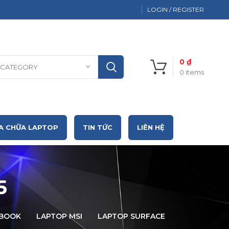
LOGIN / REGISTER
0
₫
 CATEGORY
0
items
A CHỮA LAPTOP
TIN TỨC
LIÊN HỆ
5
CBOOK
LAPTOP MSI
LAPTOP SURFACE