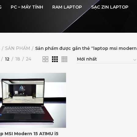
G
PC – MÁY TÍNH
RAM LAPTOP
SẠC ZIN LAPTOP
ủ
SẢN PHẨM
Sản phẩm được gắn thẻ “laptop msi modern
12
18
24
p MSI Modern 15 A11MU i5