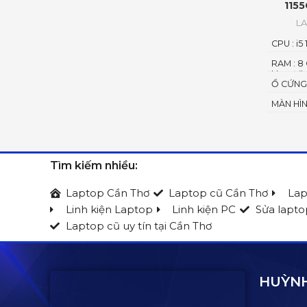
115
L
CPU : i5
RAM : 8 
khe rời
Ổ CỨNG 
MÀN HÌNH
Tìm kiếm nhiều:
Laptop Cần Thơ
Laptop cũ Cần Thơ
Lap
Linh kiện Laptop
Linh kiện PC
Sửa lapto
Laptop cũ uy tín tại Cần Thơ
HUỲNH