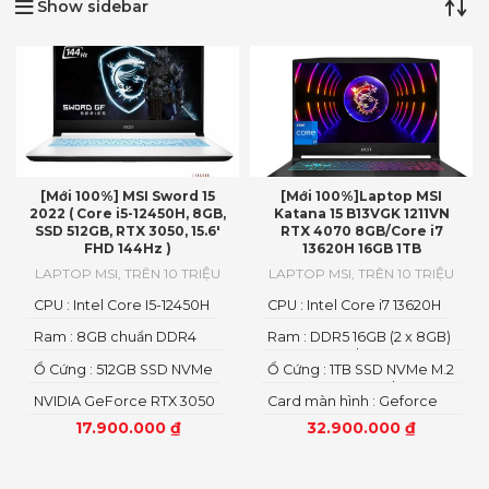
Show sidebar
[Mới 100%] MSI Sword 15
[Mới 100%]Laptop MSI
2022 ( Core i5-12450H, 8GB,
Katana 15 B13VGK 1211VN
SSD 512GB, RTX 3050, 15.6′
RTX 4070 8GB/Core i7
FHD 144Hz )
13620H 16GB 1TB
LAPTOP MSI
,
TRÊN 10 TRIỆU
LAPTOP MSI
,
TRÊN 10 TRIỆU
CPU : Intel Core I5-12450H
CPU : Intel Core i7 13620H
Ram : 8GB chuẩn DDR4
Ram : DDR5 16GB (2 x 8GB)
Bus 3200
5200MHz; 2 slots, up to
Ổ Cứng : 512GB SSD NVMe
Ổ Cứng : 1TB SSD NVMe M.2
64GB
PCIe Gen 4 x 4, 2 slot
NVIDIA GeForce RTX 3050
Card màn hình : Geforce
RTX 4070 8GB
17.900.000
₫
32.900.000
₫