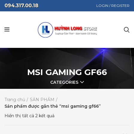
094.317.00.18
LOGIN / REGISTER
MSI GAMING GF66
CATEGORIES
Trang chủ
SẢN PHẨM
Sản phẩm được gắn thẻ “msi gaming gf66”
Hiển thị tất cả 2 kết quả