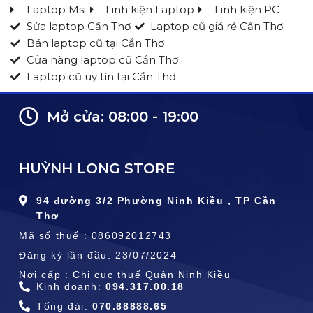
Laptop Msi
Linh kiện Laptop
Linh kiện PC
Sửa laptop Cần Thơ
Laptop cũ giá rẻ Cần Thơ
Bán laptop cũ tại Cần Thơ
Cửa hàng laptop cũ Cần Thơ
Laptop cũ uy tín tại Cần Thơ
Mở cửa: 08:00 - 19:00
HUỲNH LONG STORE
94 đường 3/2 Phường Ninh Kiều , TP Cần
Thơ
Mã số thuế : 086092012743
Đăng ký lần đầu: 23/07/2024
Nơi cấp : Chi cục thuế Quận Ninh Kiều
Kinh doanh:
094.317.00.18
Tổng đài:
070.88888.65